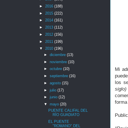
►
2016
(188)
►
2015
(222)
►
2014
(161)
►
2013
(112)
►
2012
(156)
►
2011
(199)
▼
2010
(196)
►
diciembre
(13)
►
noviembre
(10)
Mi ad
►
octubre
(10)
puede
►
septiembre
(16)
los s
►
agosto
(15)
siglo)
►
julio
(17)
comen
►
junio
(12)
forma
▼
mayo
(20)
PUENTE CALIFAL DEL
RÍO GUADIATO
Publi
EL PUENTE
"ROMANO" DEL