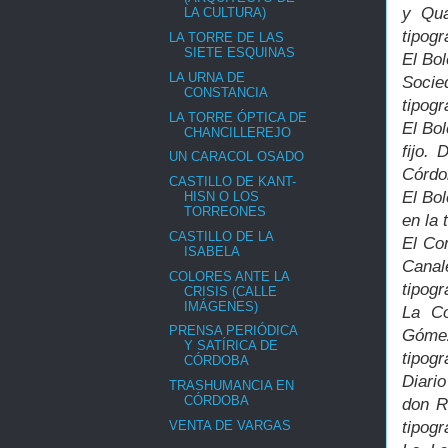
y Qua
LA CULTURA)
tipogr
LA TORRE DE LAS
SIETE ESQUINAS
El Bo
LA URNA DE
Socie
CONSTANCIA
tipogr
LA TORRE ÓPTICA DE
El Bol
CHANCILLEREJO
fijo. 
UN CARACOL OSADO
Córdo
CASTILLO DE KANT-
El Bol
HISN O LOS
TORREONES
en la 
CASTILLO DE LA
El Co
ISABELA
Canal
COLORES ANTE LA
tipogr
CRISIS (CALLE
IMÁGENES)
La Co
PRENSA PERIÓDICA
Gómez
Y SATÍRICA DE
tipogr
CÓRDOBA
Diario
TRASHUMANCIA EN
CÓRDOBA
don R
VENTA DE VARGAS
tipogr