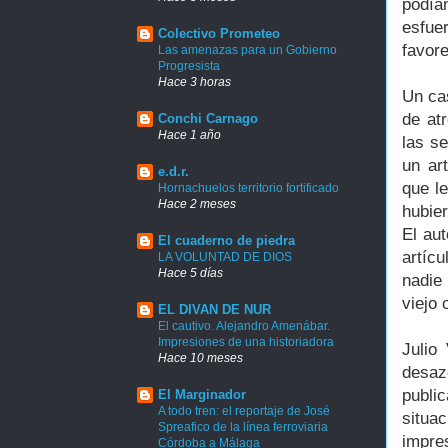
podía
esfue
Colectivo Prometeo
favore
Las amenazas para un Gobierno
Progresista
Hace 3 horas
Un ca
de at
Conchi Carnago
Hace 1 año
las s
un ar
e.d.r.
que le
Hornachuelos territorio fortificado
Hace 2 meses
hubie
El aut
El cuaderno de piedra
artíc
LA VOLUNTAD DE DIOS
Hace 5 días
nadie
viejo 
EL DIVAN DE NUR
El cautivo. Alejandro Amenábar.
Impresiones de una historiadora
Julio
Hace 10 meses
desaz
publi
El Marginador
A todo tren: el reportaje de José
situa
Spreafico de la línea ferroviaria
impre
Córdoba a Málaga