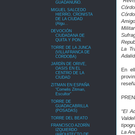
“Revi
GUADANUÑO.
Córdo
MIGUEL SALCEDO
Córdo
HIERRO, CRONISTA
DE LA CIUDAD
Amigo 
(Algu...
Milit
DEVOCIÓN
Sufra
CIUDADANA DE
QUITA Y PON.
Repub
TORRE DE LA JUNCA
La Tr
(VILLAFRANCA DE
Adalid
CÓRDOBA)
JARDÍN DE ORIVE,
OASIS EN EL
En el
CENTRO DE LA
provin
CIUDAD
reseñ
ZITMAN EN ESPAÑA
“Cornelis Zitman,
Escultor”
PREN
TORRE DE
GUADACABRILLA
(POSADAS)
“El A
Valde
TORRE DEL BEATO
tipogr
FRANCISCO AZORÍN
IZQUIERDO
La An
(ARQUITECTO DE