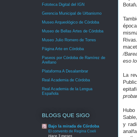
Botaf
Fototeca Digital del IGN
Gerencia Municipal de Urbanismo
Tambi
Museo Arqueológico de Córdoba
época
Museo de Bellas Artes de Córdoba
misma
Rivas
Museo Julio Romero de Torres
maceta
Página Arte en Córdoba
/Bare
Paseos por Córdoba de Ramírez de
eso lo
Arellano
Plataforma A Desalambrar
La re
Real Academia de Córdoba
Publi
epitaf
Real Academia de la Lengua
Española
probar
Hubo 
BLOGS QUE SIGO
Sable,
y rad
Bajo la mirada de Córdoba
analf
El convento de Regina Coeli
Hace 3 meses