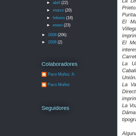
La Le
►
abril
(22)
Priet
►
marzo
(20)
Purita
►
febrero
(18)
El Ma
►
enero
(23)
Ville
►
2009
(206)
imprim
El Me
►
2008
(2)
inter
Carret
La Un
Colaboradores
Cabal
Paco Muñoz Jr.
Unión
La Va
Paco Muñoz
Direc
imprim
La Voz
Seguidores
Dámas
tipogr
Algun