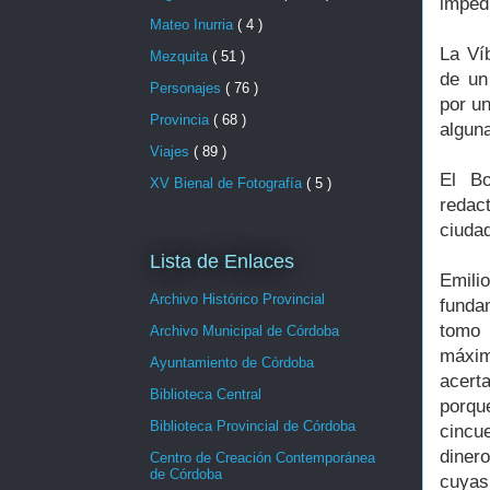
impedí
Mateo Inurria
( 4 )
La Ví
Mezquita
( 51 )
de un
Personajes
( 76 )
por u
Provincia
( 68 )
algun
Viajes
( 89 )
El Bo
XV Bienal de Fotografía
( 5 )
redac
ciuda
Lista de Enlaces
Emili
Archivo Histórico Provincial
funda
tomo 
Archivo Municipal de Córdoba
máxim
Ayuntamiento de Córdoba
acert
Biblioteca Central
porqu
Biblioteca Provincial de Córdoba
cincu
diner
Centro de Creación Contemporánea
de Córdoba
cuyas