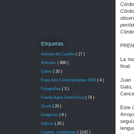
Córdo
Córdo
obser
periód
Córdo
Etiquetas
PREN
Antonio del Castillo
( 17 )
La ma
Articulos
( 900 )
final:
Calles
( 20 )
Juan 
Expo Arte Contemporáneo 2009
( 4 )
Gato,
Fotografías
( 3 )
Cence
Fuente Agria Santa Elisa
( 74 )
Goval
( 20 )
Este ú
Arroy
Imágenes
( 9 )
seguí
Indices
( 20 )
lengua
Lugares cordobeses
( 1242 )