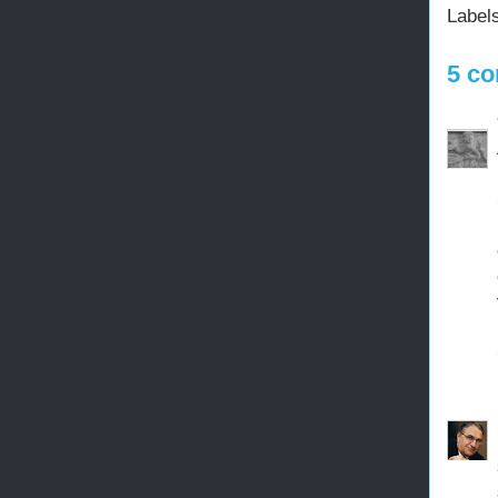
Label
5 co