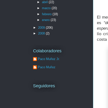
►
abril
(22)
►
marzo
(20)
►
febrero
(18)
El me
►
enero
(23)
es
“d
►
2009
(206)
esper
lío c
►
2008
(2)
costa
Colaboradores
Paco Muñoz Jr.
Paco Muñoz
Seguidores