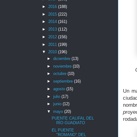
►
2016
(188)
►
2015
(222)
►
2014
(161)
►
2013
(112)
►
2012
(156)
►
2011
(199)
▼
2010
(196)
►
diciembre
(13)
►
noviembre
(10)
►
octubre
(10)
►
septiembre
(16)
►
agosto
(15)
Un ma
►
julio
(17)
ciudad
►
junio
(12)
nombre
proye
▼
mayo
(20)
PUENTE CALIFAL DEL
rodada
RÍO GUADIATO
EL PUENTE
"ROMANO" DEL