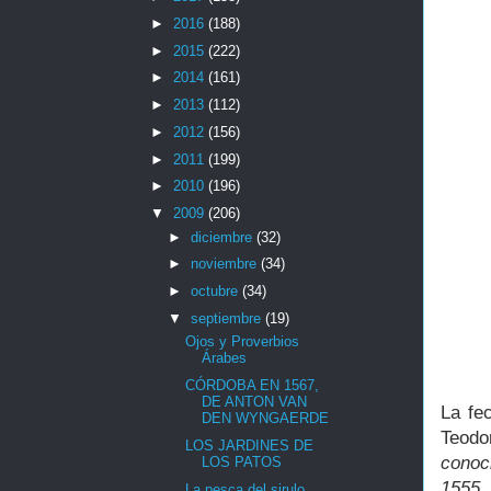
►
2016
(188)
►
2015
(222)
►
2014
(161)
►
2013
(112)
►
2012
(156)
►
2011
(199)
►
2010
(196)
▼
2009
(206)
►
diciembre
(32)
►
noviembre
(34)
►
octubre
(34)
▼
septiembre
(19)
Ojos y Proverbios
Árabes
CÓRDOBA EN 1567,
DE ANTON VAN
La fe
DEN WYNGAERDE
Teodo
LOS JARDINES DE
conoc
LOS PATOS
1555,
La pesca del sirulo.