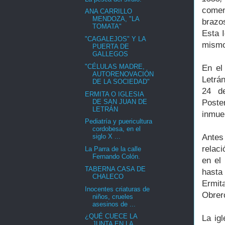
comen
ANA CARRILLO
MENDOZA, "LA
brazo
TOMATA"
Esta I
"CAGALEJOS" Y LA
mismo
PUERTA DE
GALLEGOS
"CÉLULAS MADRE,
En el
AUTORENOVACIÓN
Letrá
DE LA SOCIEDAD"
24 de
ERMITA O IGLESIA
DE SAN JUAN DE
Poste
LETRÁN
inmueb
Pediatría y puericultura
cordobesa, en el
Antes 
siglo X ...
relac
La Parra de la calle
Fernando Colón.
en el
TABERNA CASA DE
hasta
CHALECO
Ermita
Inocentes criaturas de
Obrer
niños, crueles
asesinos de ...
¿QUÉ CUECE LA
La ig
JUNTA EN LA