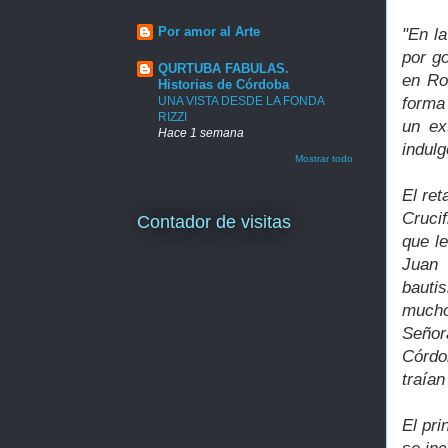
Por amor al Arte
"En l
por go
QURTUBA FABULAS.
en Ro
Historias de Córdoba
UNA VISTA DESDE LA FONDA
forma 
RIZZI
un ex
Hace 1 semana
indulg
Mostrar todo
El ret
Crucif
Contador de visitas
que l
Juan 
bauti
mucho
Señor
Córdo
traían
El pri