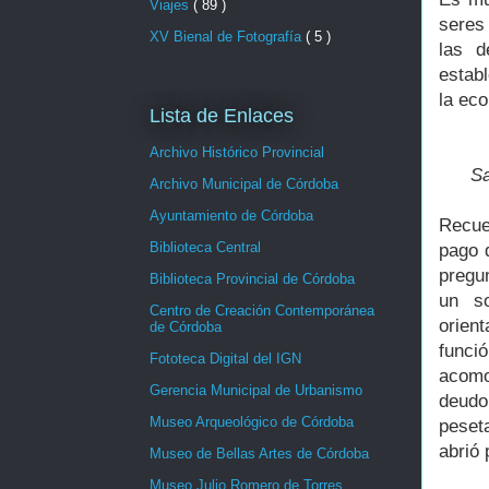
Viajes
( 89 )
seres
XV Bienal de Fotografía
( 5 )
las d
estab
la eco
Lista de Enlaces
Archivo Histórico Provincial
Sa
Archivo Municipal de Córdoba
Ayuntamiento de Córdoba
Recue
Biblioteca Central
pago d
pregun
Biblioteca Provincial de Córdoba
un s
Centro de Creación Contemporánea
orien
de Córdoba
funci
Fototeca Digital del IGN
acomo
Gerencia Municipal de Urbanismo
deudo
Museo Arqueológico de Córdoba
peset
abrió 
Museo de Bellas Artes de Córdoba
Museo Julio Romero de Torres