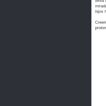
tenía 
mirada
hijos 
Creem
prolon