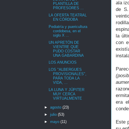
ala iz
PLANTILLA DE
PROFESORES ...
de S.
LA OFERTA TEATRAL
veint
EN CÓRDOBA
rodil
Pediatría y puericultura
espin
cordobesa, en el
siglo X ...
la úl
con e
UN APRETÓN DE
VIENTRE QUE
exist
PUDO COSTAR
insta
UNA GABARDINA
LOS ANUNCIOS
Parec
LOS "ALBERGUES
PROVISIONALES",
(posi
PARA TODA LA
aumen
VIDA, ...
razon
LA LUNA Y JÚPITER
MUY CERCA
ermit
VIRTUALMENTE
era e
►
agosto
(23)
conde
►
julio
(53)
Este 
►
mayo
(11)
su enf