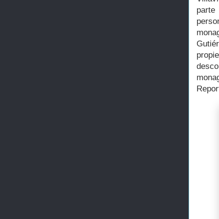
parte
perso
monag
Gutié
propi
desco
monag
Repor