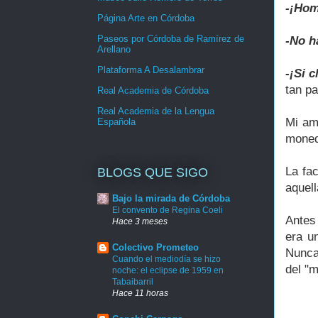
-¡Hom
Página Arte en Córdoba
Paseos por Córdoba de Ramírez de
-No h
Arellano
Plataforma A Desalambrar
-¡Si 
tan p
Real Academia de Córdoba
Real Academia de la Lengua
Mi am
Española
moneda
La fa
BLOGS QUE SIGO
aquel
Bajo la mirada de Córdoba
El convento de Regina Coeli
Antes 
Hace 3 meses
era u
Colectivo Prometeo
Nunca
Cuando el mediodía se hizo
del "m
noche: el eclipse de 1959 en
Tabaibarril
Hace 11 horas