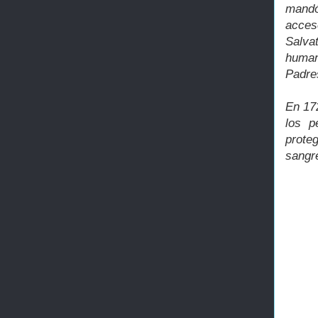
mandó
acces
Salva
human
Padre
En 17
los p
proteg
sangr