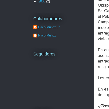
►
2008
(2)
Obisp
Sr. Ca
el Pal
Colaboradores
Campo
Paco Muñoz Jr.
índol
entre
Paco Muñoz
vivía 
Es cur
Seguidores
asent
entrad
religi
Los en
En es
de ca
-¡Tre