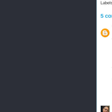
Label
5 co