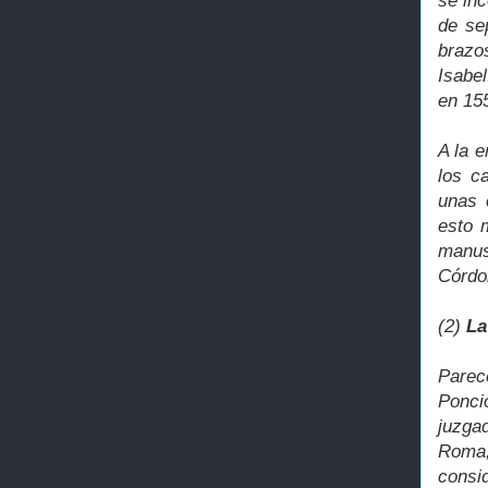
se in
de se
brazo
Isabe
en 155
A la 
los c
unas 
esto 
manus
Córdo
(2)
La
Parec
Ponci
juzga
Roma,
consid