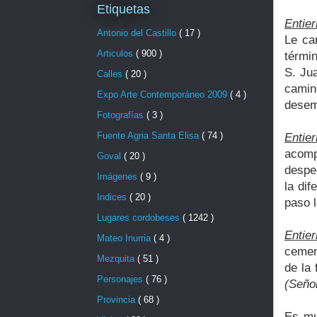
Etiquetas
Entier
Antonio del Castillo
( 17 )
Le ca
Articulos
( 900 )
términ
S. Ju
Calles
( 20 )
cami
Expo Arte Contemporáneo 2009
( 4 )
desem
Fotografías
( 3 )
Fuente Agria Santa Elisa
( 74 )
Entie
acompa
Goval
( 20 )
desped
Imágenes
( 9 )
la di
Indices
( 20 )
paso 
Lugares cordobeses
( 1242 )
Entier
Mateo Inurria
( 4 )
cemen
Mezquita
( 51 )
de la 
Personajes
( 76 )
(Seño
Provincia
( 68 )
Es muy