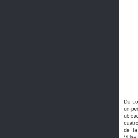
De co
un pe
ubica
cuatro
de la
Villa