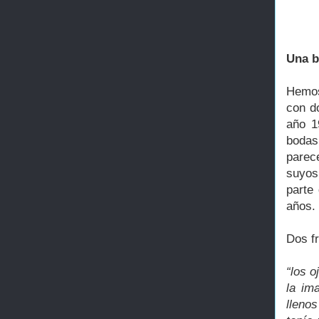
Una b
Hemos
con d
año 1
bodas
parec
suyos
parte
años.
Dos fr
“los o
la im
lleno