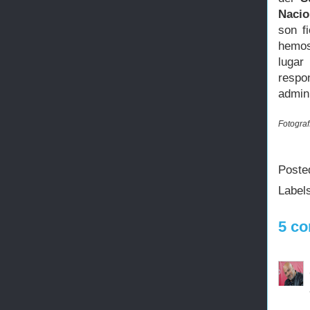
Nacio
son f
hemos
lugar
respo
admini
Fotograf
Poste
Label
5 co