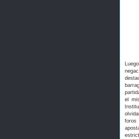
Luego
negac
desta
barra
partid
el mi
Insti
olvid
foros
apost
estri