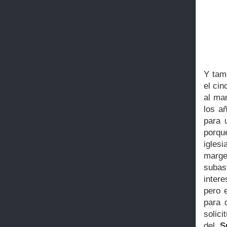
Y tam
el cin
al ma
los a
para 
porqu
igles
marge
subas
intere
pero 
para 
solici
del
S