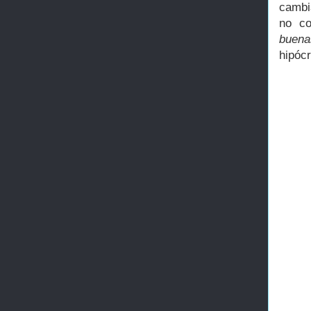
cambi
no co
buena
hipóc