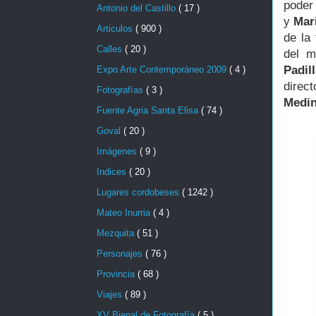
poder
Antonio del Castillo
( 17 )
y
Mar
Articulos
( 900 )
de la
Calles
( 20 )
del m
Padil
Expo Arte Contemporáneo 2009
( 4 )
direc
Fotografías
( 3 )
Medi
Fuente Agria Santa Elisa
( 74 )
Goval
( 20 )
Imágenes
( 9 )
Indices
( 20 )
Lugares cordobeses
( 1242 )
Mateo Inurria
( 4 )
Mezquita
( 51 )
Personajes
( 76 )
Provincia
( 68 )
Viajes
( 89 )
XV Bienal de Fotografía
( 5 )