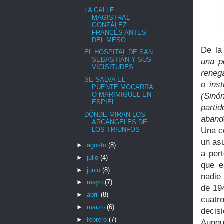
LA CALLE
MAGISTRAL
GONZÁLEZ
FRANCÉS ANTES
DEL MESÓ...
De l
EL HOSPITAL DE SAN
SEBASTIÁN Y SUS
una p
VICISITUDES
reneg
SE SALVA EL
o ins
PUENTE MOCARRA
O MARIMIGUEL EN
(Sinó
ESPIEL
parti
DÓNDE MIRAN LOS
abando
ARCÁNGELES DE
LOS TRIUNFOS
Una c
un as
►
agosto
(8)
a per
►
julio
(4)
que e
►
junio
(8)
nadie
►
mayo
(7)
de 194
►
abril
(8)
cuatr
►
marzo
(6)
decis
►
febrero
(7)
Aunqu