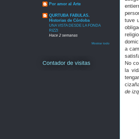
Por amor al Arte
entier
perso
QURTUBA FABULAS.
tuve 
Historias de Córdoba
UNA VISTA DESDE LA FONDA
oblig
RIZZI
relig
Hace 2 semanas
domici
Mostrar todo
a cam
satis
Contador de visitas
No co
la vi
tenga
cizaña
de iz