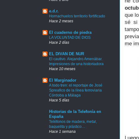
he co
octub
e.d.r.
que l
Hornachuelos territorio fortificado
Hace 2 meses
sé si
tampo
El cuaderno de piedra
previa
LA VOLUNTAD DE DIOS
Hace 2 días
me im
EL DIVAN DE NUR
El cautivo. Alejandro Amenábar.
Impresiones de una historiadora
Hace 10 meses
El Marginador
A todo tren: el reportaje de José
Spreafico de la línea ferroviaria
Córdoba a Málaga
Hace 5 días
Historias de la Telefonía en
España
Teléfonos de madera, metal,
baquelita y plástico…
Hace 1 semana
Luego