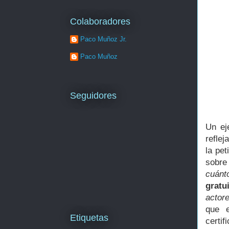
Colaboradores
Paco Muñoz Jr.
Paco Muñoz
Seguidores
Un ej
refle
la pet
sobre
cuánt
gratu
actor
que e
Etiquetas
certif