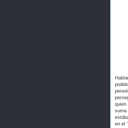
Habla
podid
pens
perse
quien 
suma 
estáb
en el