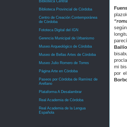
Biblioteca Central
Fuen
Biblioteca Provincial de Córdoba
plazo
Centro de Creación Contemporánea
“rom
de Córdoba
según
Fototeca Digital del IGN
longi
Gerencia Municipal de Urbanismo
parec
Museo Arqueológico de Córdoba
Bailío
bisab
Museo de Bellas Artes de Córdoba
procl
Museo Julio Romero de Torres
mi bis
Página Arte en Córdoba
por e
Paseos por Córdoba de Ramírez de
Borb
Arellano
Plataforma A Desalambrar
Real Academia de Córdoba
Real Academia de la Lengua
Española