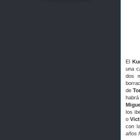
El
Ku
una c
dos m
borrac
de
To
habrá
Migu
los i
o
Vic
con l
años h