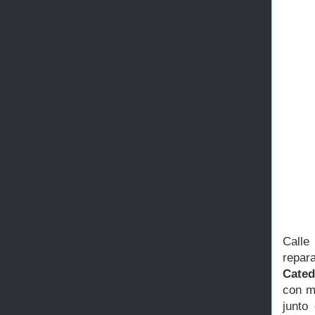
Calle
repar
Cate
con m
junto