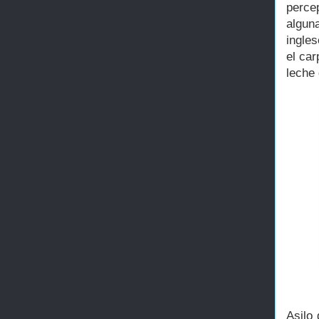
perce
algun
ingles
el car
leche
Asilo