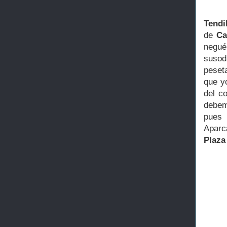
Tendi
de
Ca
negué
susod
peset
que yo
del co
debem
pues
Aparc
Plaza