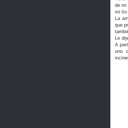
de mi 
mi tí
La am
que p
tambi
Le di
A par
uno d
incine