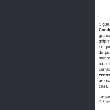
Sigue
Cond
grama
golpis
Lo qu
de pe
peato
todo 
cerra
centr
prens
casa.
Fotograf
Bibliogr