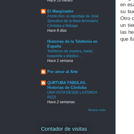
Hace 10 meses
en es
su bu
El Marginador
A todo tren: el reportaje de José
Otro 
Spreafico de la línea ferroviaria
un ti
Córdoba a Málaga
Hace 6 días
las he
que l
Historias de la Telefonía en
España
Teléfonos de madera, metal,
baquelita y plástico…
Hace 1 semana
Por amor al Arte
QURTUBA FABULAS.
Historias de Córdoba
UNA VISTA DESDE LA FONDA
RIZZI
Hace 2 semanas
Mostrar todo
Contador de visitas