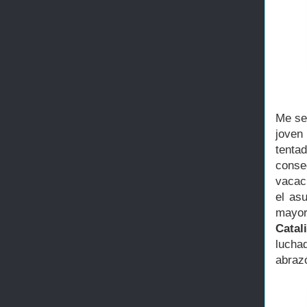
Me sen
joven
tenta
conse
vacac
el asu
mayor
Catal
lucha
abraz