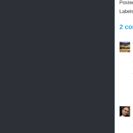
Poste
Label
2 co