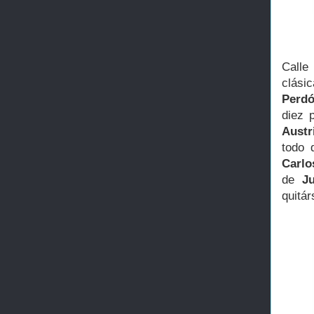
Calle
clási
Perd
diez 
Aust
todo 
Carlo
de
J
quitá