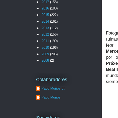
►
2017
(158)
►
2016
(188)
►
2015
(222)
►
2014
(161)
►
2013
(112)
Fotog
►
2012
(156)
ruinas
►
2011
(199)
febri
►
2010
(196)
Merc
►
2009
(206)
por l
►
2008
(2)
Práxe
Beatil
mundo
Colaboradores
siemp
Paco Muñoz Jr.
Paco Muñoz
Seguidores