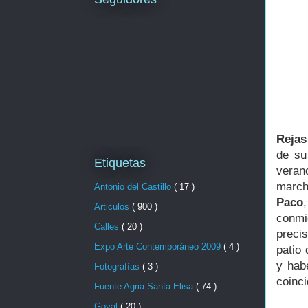
Rejas
de su
Etiquetas
veran
march
Antonio del Castillo
( 17 )
Paco
Articulos
( 900 )
conmi
Calles
( 20 )
preci
Expo Arte Contemporáneo 2009
( 4 )
patio
y hab
Fotografías
( 3 )
coinci
Fuente Agria Santa Elisa
( 74 )
Goval
( 20 )