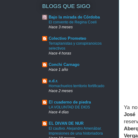
BLOGS QUE SIGO
Bajo la mirada de Córdoba
El convento de Regina Coeli
Hace 3 meses
Colectivo Prometeo
Terraplanistas y conspiranoicos
selectivos
Hace 4 horas
Conchi Carnago
Hace 1 año
e.d.r.
Hornachuelos territorio fortificado
Hace 2 meses
El cuaderno de piedra
Ya no
LA VOLUNTAD DE DIOS
Hace 4 días
José 
reser
EL DIVAN DE NUR
Aberq
El cautivo. Alejandro Amenábar.
Impresiones de una historiadora
Verga