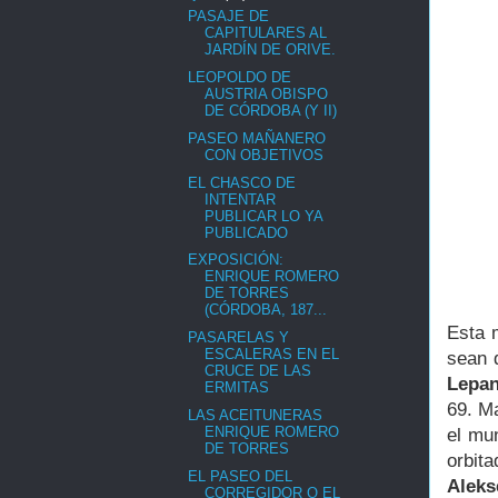
PASAJE DE
CAPITULARES AL
JARDÍN DE ORIVE.
LEOPOLDO DE
AUSTRIA OBISPO
DE CÓRDOBA (Y II)
PASEO MAÑANERO
CON OBJETIVOS
EL CHASCO DE
INTENTAR
PUBLICAR LO YA
PUBLICADO
EXPOSICIÓN:
ENRIQUE ROMERO
DE TORRES
(CÓRDOBA, 187...
Esta 
PASARELAS Y
ESCALERAS EN EL
sean 
CRUCE DE LAS
Lepan
ERMITAS
69. M
LAS ACEITUNERAS
ENRIQUE ROMERO
el mun
DE TORRES
orbit
EL PASEO DEL
Aleks
CORREGIDOR O EL