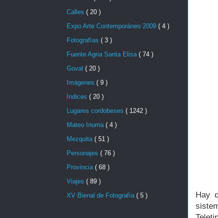
Calles
( 20 )
Expo Arte Contemporáneo 2009
( 4 )
Fotografías
( 3 )
Fuente Agria Santa Elisa
( 74 )
Goval
( 20 )
Imágenes
( 9 )
Indices
( 20 )
Lugares cordobeses
( 1242 )
Mateo Inurria
( 4 )
Mezquita
( 51 )
Personajes
( 76 )
Provincia
( 68 )
Viajes
( 89 )
Hay q
XV Bienal de Fotografía
( 5 )
sist
Telet