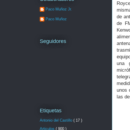
Royce
Paco Muñoz Jr.
misma
de an
Paco Muñoz
de FM
Kenwo
alime
Seguidores
anten
trasm
equip
una g
micró
teleg
medid
unos c
las de
Etiquetas
Antonio del Castillo
( 17 )
Articulos
( 900 )