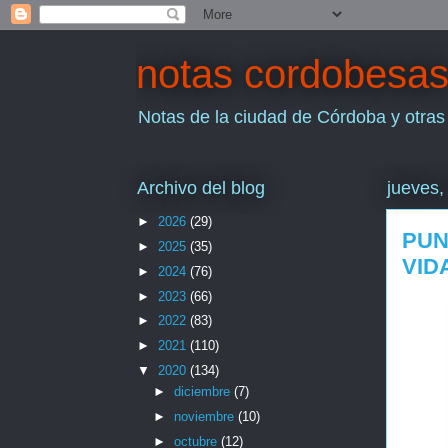
notas cordobesa
Notas de la ciudad de Córdoba y otras
Archivo del blog
jueves,
►
2026
(29)
PUN
►
2025
(35)
VID
►
2024
(76)
►
2023
(66)
►
2022
(83)
►
2021
(110)
▼
2020
(134)
►
diciembre
(7)
►
noviembre
(10)
►
octubre
(12)