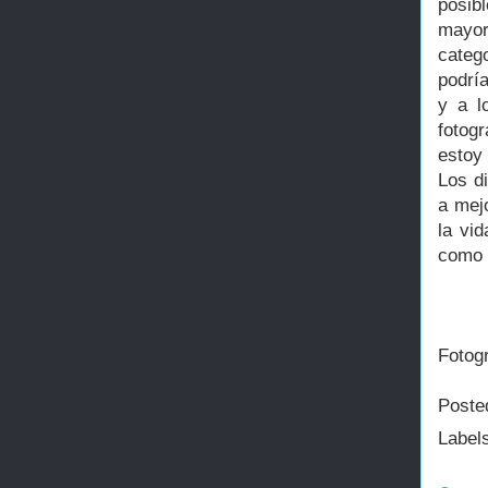
posib
mayorí
categ
podrí
y a l
fotogr
estoy
Los di
a mej
la vi
como 
Fotogr
Poste
Label