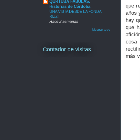
QURTUBA FABULAS.
que r
Historias de Córdoba
UNA VISTA DESDE LA FONDA
años y
RIZZI
hay qu
Hace 2 semanas
que h
Mostrar todo
afició
cosa 
recti
Contador de visitas
más v