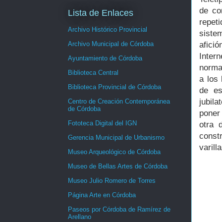
de co
Lista de Enlaces
repet
Archivo Histórico Provincial
siste
afici
Archivo Municipal de Córdoba
Inter
Ayuntamiento de Córdoba
norma
Biblioteca Central
a los
Biblioteca Provincial de Córdoba
de es
jubil
Centro de Creación Contemporánea
de Córdoba
poner
Fototeca Digital del IGN
otra
const
Gerencia Municipal de Urbanismo
varill
Museo Arqueológico de Córdoba
Museo de Bellas Artes de Córdoba
Museo Julio Romero de Torres
Página Arte en Córdoba
Paseos por Córdoba de Ramírez de
Arellano