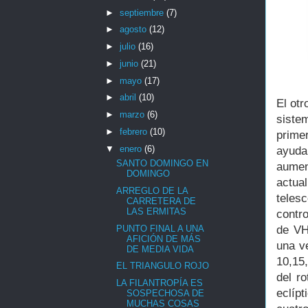
►
septiembre
(7)
►
agosto
(12)
►
julio
(16)
►
junio
(21)
►
mayo
(17)
►
abril
(10)
El otr
►
marzo
(6)
siste
►
febrero
(10)
prime
▼
enero
(6)
ayuda
SANTO DOMINGO EN
aumen
DOMINGO
actua
ARREGLO DE LA
teles
CARRETERA DE
LAS ERMITAS
contro
PUNTO FINAL A UNA
de VH
AFICIÓN DE MÁS
una v
DE MEDIA VIDA
10,15
EL TRIANGULO ROJO
del r
LA FILANTROPÍA ES
eclípt
SOSPECHOSA DE
MUCHAS COSAS