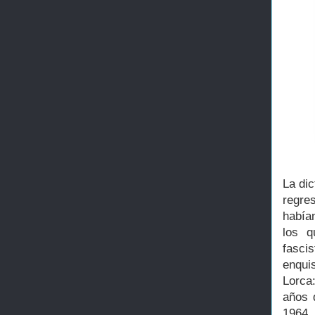
La dic
regre
había
los q
fasci
enqui
Lorca
años 
1964.