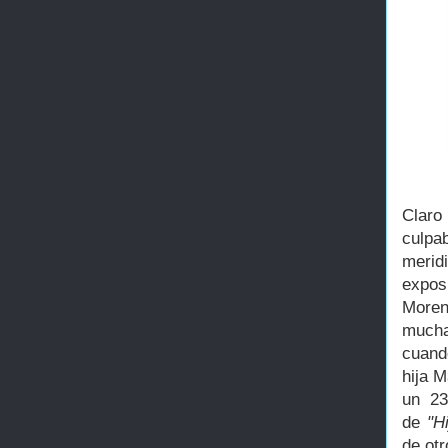
Claro
culpa
merid
expos
Moren
mucha
cuando
hija M
un 23
de
"H
de ot