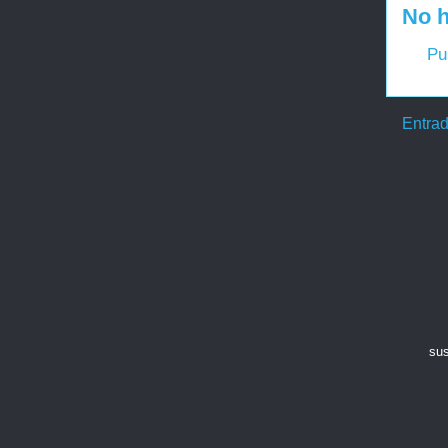
No h
Pu
Entrad
sus