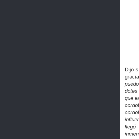
Dijo 
graci
puedo
dotes
que es
cordo
cordo
influe
llegó
inmen