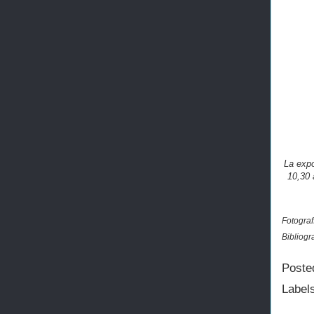
La expo
10,30 
Fotograf
Bibliogr
Poste
Label