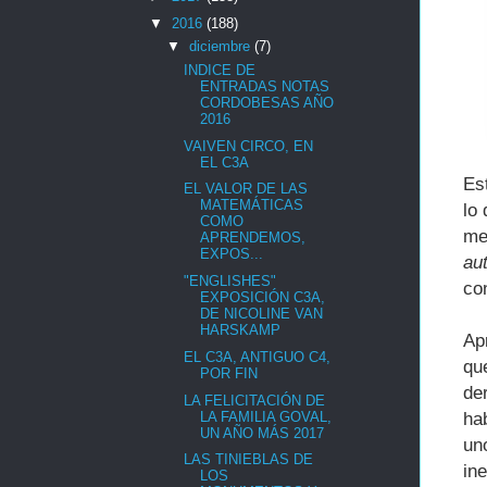
▼
2016
(188)
▼
diciembre
(7)
INDICE DE
ENTRADAS NOTAS
CORDOBESAS AÑO
2016
VAIVEN CIRCO, EN
EL C3A
Es
EL VALOR DE LAS
MATEMÁTICAS
lo
COMO
me
APRENDEMOS,
EXPOS...
au
"ENGLISHES"
co
EXPOSICIÓN C3A,
DE NICOLINE VAN
HARSKAMP
Ap
EL C3A, ANTIGUO C4,
qu
POR FIN
de
LA FELICITACIÓN DE
ha
LA FAMILIA GOVAL,
UN AÑO MÁS 2017
un
LAS TINIEBLAS DE
in
LOS