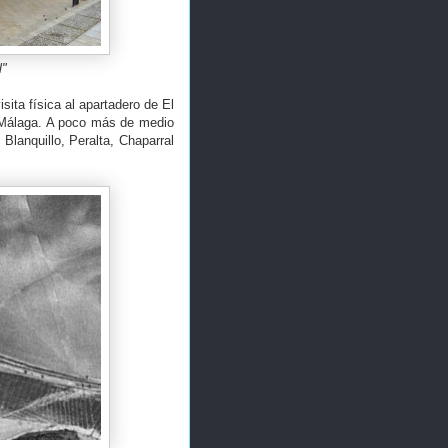
l"
ita física al apartadero de El
a Málaga. A poco más de medio
 Blanquillo, Peralta, Chaparral