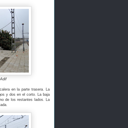
Adif
alera en la parte trasera. La
gos y dos en el corto. La baja
no de los restantes lados. La
talada.