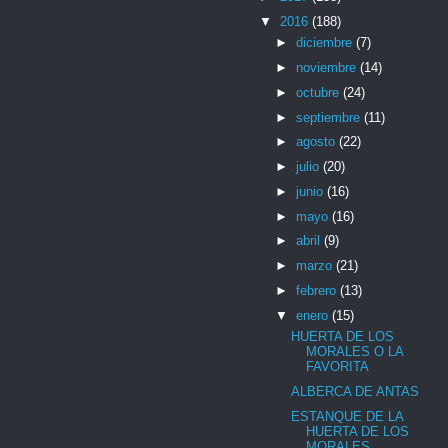
▼
2016
(188)
►
diciembre
(7)
►
noviembre
(14)
►
octubre
(24)
►
septiembre
(11)
►
agosto
(22)
►
julio
(20)
►
junio
(16)
►
mayo
(16)
►
abril
(9)
►
marzo
(21)
►
febrero
(13)
▼
enero
(15)
HUERTA DE LOS
MORALES O LA
FAVORITA
ALBERCA DE ANTAS
ESTANQUE DE LA
HUERTA DE LOS
MORALES