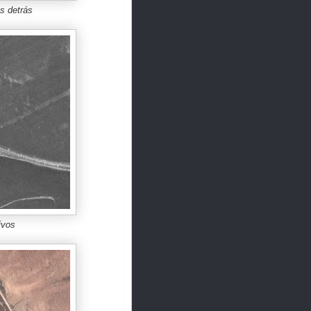
s detrás
ivos