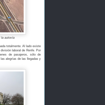
 la autovía
ada totalmente. Al lado existe
división laboral de Renfe. Por
renes de pasajeros, sólo de
las alegrías de las llegadas y