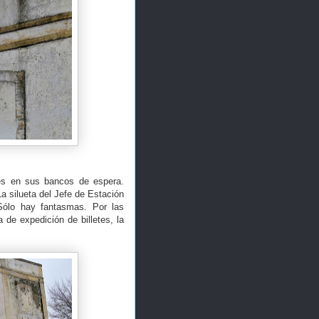
res en sus bancos de espera.
a silueta del Jefe de Estación
Sólo hay fantasmas. Por las
a de expedición de billetes, la