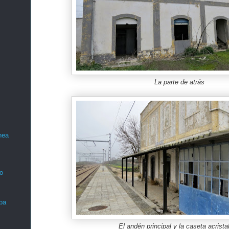
La parte de atrás
nea
o
ba
El andén principal y la caseta acrista