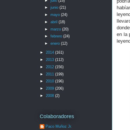
►
julio
(15)
podrí
había
►
junio
(21)
leye
►
mayo
(24)
lleva
►
abril
(18)
donde 
►
marzo
(20)
en la
►
febrero
(24)
leyen
►
enero
(12)
►
2014
(161)
►
2013
(112)
►
2012
(156)
►
2011
(199)
►
2010
(196)
►
2009
(206)
►
2008
(2)
Colaboradores
Paco Muñoz Jr.