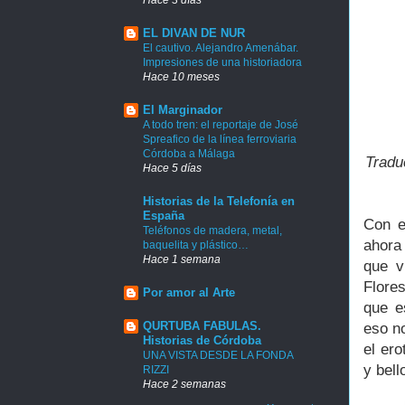
EL DIVAN DE NUR
El cautivo. Alejandro Amenábar.
Impresiones de una historiadora
Hace 10 meses
El Marginador
A todo tren: el reportaje de José
Spreafico de la línea ferroviaria
Córdoba a Málaga
Tradu
Hace 5 días
Historias de la Telefonía en
España
Con e
Teléfonos de madera, metal,
ahora
baquelita y plástico…
Hace 1 semana
que v
Flores
Por amor al Arte
que e
QURTUBA FABULAS.
eso no
Historias de Córdoba
el ero
UNA VISTA DESDE LA FONDA
y bell
RIZZI
Hace 2 semanas