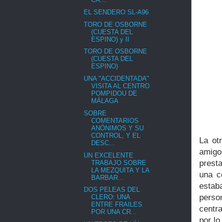
EL SENDERO SL-A96
TORO DE OSBORNE
(CUESTA DEL
ESPINO) y II
TORO DE OSBORNE
(CUESTA DEL
ESPINO)
UNA "ACCIDENTADA"
VISITA AL CENTRO
POMPIDOU DE
MÁLAGA
SOBRE
COMENTARIOS
ANÓNIMOS Y SU
CONTROL, Y EL
La ot
DESC...
amigo
UN EXCELENTE
prest
TRABAJO SOBRE
LA MEZQUITA Y LA
una c
BARBAR...
estab
DOS PELEAS DEL
perso
CLERO: UNA
ENTRE FRAILES
centra
POR UNA CR...
por lo