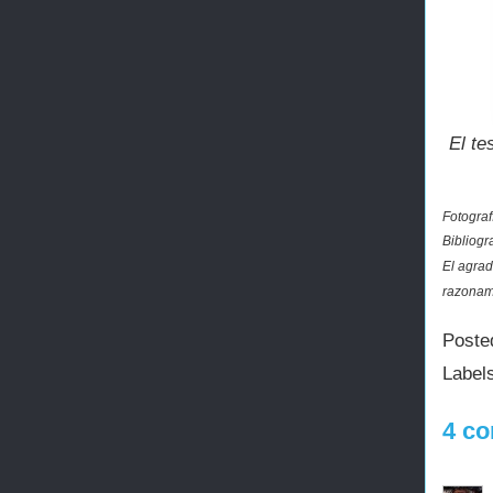
El te
Fotograf
Bibliogra
El agrad
razonam
Poste
Label
4 co