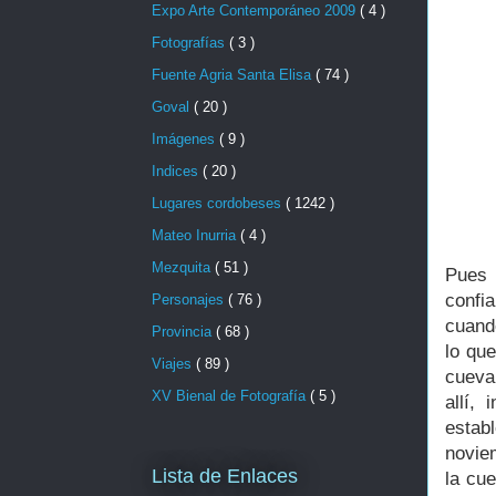
Expo Arte Contemporáneo 2009
( 4 )
Fotografías
( 3 )
Fuente Agria Santa Elisa
( 74 )
Goval
( 20 )
Imágenes
( 9 )
Indices
( 20 )
Lugares cordobeses
( 1242 )
Mateo Inurria
( 4 )
Mezquita
( 51 )
Pues 
confia
Personajes
( 76 )
cuand
Provincia
( 68 )
lo qu
Viajes
( 89 )
cueva
XV Bienal de Fotografía
( 5 )
allí,
estab
noviem
Lista de Enlaces
la cue