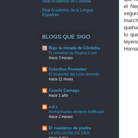
Real Academia de Córdoba
el Ne
Real Academia de la Lengua
segur
Española
march
queha
lo qu
BLOGS QUE SIGO
leyen
Bajo la mirada de Córdoba
Horna
El convento de Regina Coeli
Hace 3 meses
Colectivo Prometeo
El despertar del León dormido
Hace 11 horas
Conchi Carnago
Hace 1 año
e.d.r.
Hornachuelos territorio fortificado
Hace 2 meses
El cuaderno de piedra
LA VOLUNTAD DE DIOS
Hace 3 días