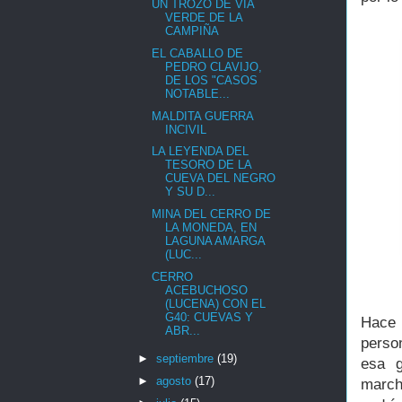
UN TROZO DE VÍA
VERDE DE LA
CAMPIÑA
EL CABALLO DE
PEDRO CLAVIJO,
DE LOS "CASOS
NOTABLE...
MALDITA GUERRA
INCIVIL
LA LEYENDA DEL
TESORO DE LA
CUEVA DEL NEGRO
Y SU D...
MINA DEL CERRO DE
LA MONEDA, EN
LAGUNA AMARGA
(LUC...
CERRO
ACEBUCHOSO
(LUCENA) CON EL
G40: CUEVAS Y
Hace 
ABR...
person
►
septiembre
(19)
esa g
►
agosto
(17)
march