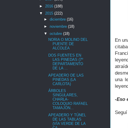
►
2016
(188)
▼
2015
(222)
►
diciembre
(16)
►
noviembre
(18)
▼
octubre
(18)
En un
NORIA O MOLINO DEL
PUENTE DE
citab
ALCOLEA
Franc
DOS FUENTES EN
leyen
LAS PINEDAS (7º
DEPARTAMENTO
atraí
DE LA ...
desme
APEADERO DE LAS
una l
PINEDAS (LA
CARLOTA)
leyen
ÁRBOLES
SINGULARES,
-Eso 
CHARLA-
COLOQUIO RAFAEL
TAMAJÓN...
Seguí 
APEADERO Y TÚNEL
DE LAS TABLAS
(VÍA VERDE DE LA
CA...