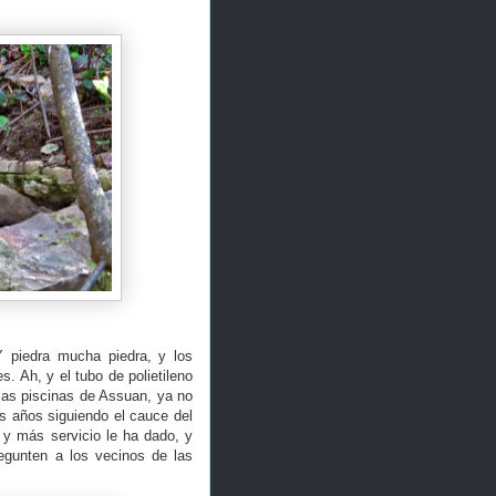
Y piedra mucha piedra, y los
. Ah, y el tubo de polietileno
las piscinas de Assuan, ya no
s años siguiendo el cauce del
 y más servicio le ha dado, y
egunten a los vecinos de las