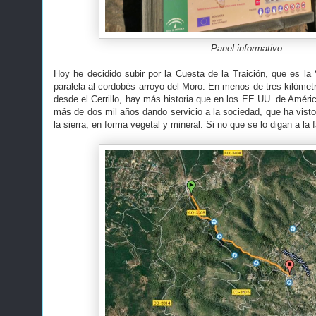
Panel informativo
Hoy he decidido subir por la Cuesta de la Traición, que es la 
paralela al cordobés arroyo del Moro. En menos de tres kilómetr
desde el Cerrillo, hay más historia que en los EE.UU. de Améric
más de dos mil años dando servicio a la sociedad, que ha visto 
la sierra, en forma vegetal y mineral. Si no que se lo digan a la