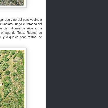
al que vino del país vecino a
 Guadiato, luego el romano del
es de millones de años en la
r o lago de Tetis. Restos de
m
, y lo que es peor, restos de