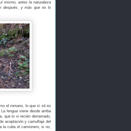
uí mismo, antes la naturaleza
an después, y más que no lo
mo el romano, lo que sí sé es
 La lengua viene desde arriba
a, que lo vi recién derramado,
 de aceptación y camuflaje del
 la cuba el camionero, si no,