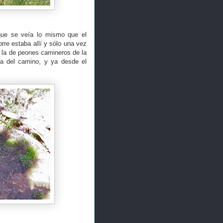
que se veía lo mismo que el
rre estaba allí y sólo una vez
o la de peones camineros de la
iva del camino, y ya desde el