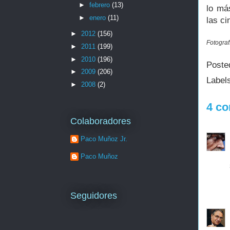
►
febrero
(13)
lo má
►
enero
(11)
las c
►
2012
(156)
Fotograf
►
2011
(199)
►
2010
(196)
Poste
►
2009
(206)
Label
►
2008
(2)
4 co
Colaboradores
Paco Muñoz Jr.
Paco Muñoz
Seguidores