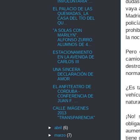
dudas,
INVOLUNTARIA"...
vaya 
EL PALACIO DE LAS
QUEMADAS, LA
Madrid
CASA DEL TÍO DEL
polic
QU...
prohi
"A SOLAS CON
MARILYN",
la noc
ALFONSO ZURRO.
ALUMNOS DE 4...
Pero 
ESTACIONAMIENTO
EN LA AVENIDA DE
camio
CARLOS III
destr
UNA SINCERA
norma
DECLARACIÓN DE
AMOR
EL ANFITEATRO DE
¿Es t
CORDUBA -
vehíc
CONFERENCIA DE
JUAN F. ...
natur
CALLE IMÁGENES
2013
¡No! 
"TRANSPARENCIA"
oblig
►
abril
(6)
aumen
►
marzo
(7)
tiene