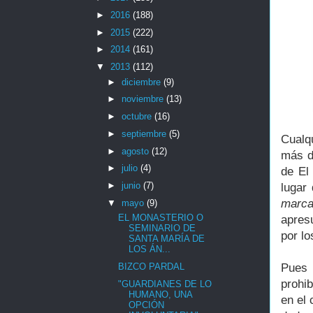
►
2016
(188)
►
2015
(222)
►
2014
(161)
▼
2013
(112)
►
diciembre
(9)
►
noviembre
(13)
►
octubre
(16)
►
septiembre
(5)
Cualqu
►
agosto
(12)
más d
►
julio
(4)
de El 
►
junio
(7)
lugar
marca
▼
mayo
(9)
EL MONASTERIO O
apresu
SEMINARIO DE
por l
SANTA MARÍA DE
LOS ÁN...
Pues 
BIZCO PARDAL
prohib
"GUARDIANES DE LO
HUMANO, UNA
en el 
OPCIÓN