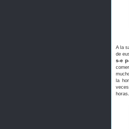
A la 
de eus
s-e p
comer
muchos
la ho
veces
horas