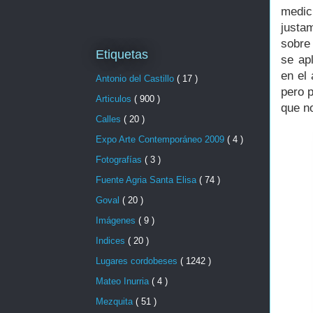
medic
justa
sobre
Etiquetas
se ap
en el 
Antonio del Castillo
( 17 )
pero p
Articulos
( 900 )
que n
Calles
( 20 )
Expo Arte Contemporáneo 2009
( 4 )
Fotografías
( 3 )
Fuente Agria Santa Elisa
( 74 )
Goval
( 20 )
Imágenes
( 9 )
Indices
( 20 )
Lugares cordobeses
( 1242 )
Mateo Inurria
( 4 )
Mezquita
( 51 )