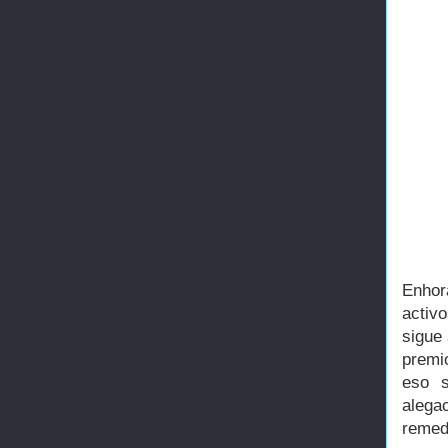
Enho
activ
sigue
premio
eso s
alega
remedi