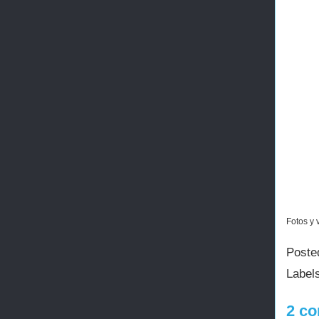
Fotos y 
Poste
Label
2 co