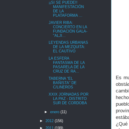
¡¡SI SE PUEDE!!
MANIFESTACIÓN
DE LA
PLATAFORMA ...
JAVIER RIBA:
CONCIERTO EN LA
FUNDACIÓN GALA-
"ALJI...
LEYENDAS URBANAS
DE LA MEZQUITA:
EL CAUTIVO
LA ESFERA
FANTASMA DE LA
PASARELA DE LA
CRUZ DE RA...
Es mu
TABERNA “EL
BAÑISTA” DE
obstá
C/LINEROS
cambi
XXIX JORNADAS POR
hecho
LA PAZ - DISTRITO
SUR DE CORDOBA
puebl
provi
►
enero
(11)
estáb
►
2012
(156)
¿Qué 
►
2011
(199)