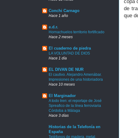
copa 
de tr
Conchi Carnago
que d
Hace 1 año
e.d.r.
Hornachuelos territorio fortificado
Hace 2 meses
El cuaderno de piedra
LA VOLUNTAD DE DIOS
Hace 1 día
EL DIVAN DE NUR
El cautivo. Alejandro Amenábar.
Impresiones de una historiadora
Hace 10 meses
El Marginador
A todo tren: el reportaje de José
Spreafico de la línea ferroviaria
Córdoba a Málaga
Hace 3 días
Historias de la Telefonía en
España
Teléfonos de madera, metal,