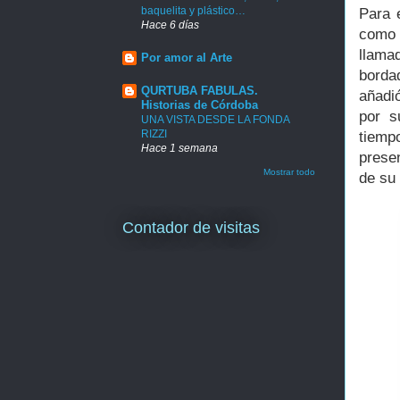
baquelita y plástico…
Para 
Hace 6 días
como 
llama
Por amor al Arte
borda
QURTUBA FABULAS.
añadió
Historias de Córdoba
por s
UNA VISTA DESDE LA FONDA
RIZZI
tiemp
Hace 1 semana
prese
Mostrar todo
de su 
Contador de visitas