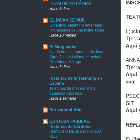
INSC
LA VOLUNTAD DE DIOS
Hace 3 días
TEXT
EL DIVAN DE NUR
El cautivo. Alejandro Amenábar.
Impresiones de una historiadora
L(uciu
Hace 10 meses
T(erra
Aquí 
El Marginador
A todo tren: el reportaje de José
Spreafico de la línea ferroviaria
ANNAE
Córdoba a Málaga
T(erra
Hace 5 días
Aquí 
Historias de la Telefonía en
sea!
España
Teléfonos de madera, metal,
baquelita y plástico…
PSECHA
Hace 1 semana
SIT
Por amor al Arte
Aquí 
QURTUBA FABULAS.
REFL
Historias de Córdoba
UNA VISTA DESDE LA FONDA
RIZZI
El lib