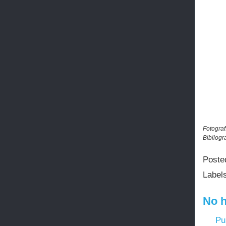
Fotograf
Bibliogr
Poste
Label
No h
Pu