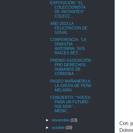
EXPOSICIÓN:" EL
COLECCIONISTA
DE INSTANTES"
COLECC...
AÑO 2013 LA
FELICITACIÓN DE
GOVAL
CONFERENCIA: “LA
DINASTÍA
ANTONINA: SUS
RAÍCES BÉT...
PREMIO ASOCIACIÓN
PRO DERECHOS
HUMANOS DE
CÓRDOBA ...
PASEO MAÑANERO A
LA GRUTA DE PEÑA
MELARIA
CONCIERTO: "VOCES
PARA UN FUTURO
SIN SIDA" -
MÉDIC...
►
noviembre
(13)
Con p
►
octubre
(10)
Dolor