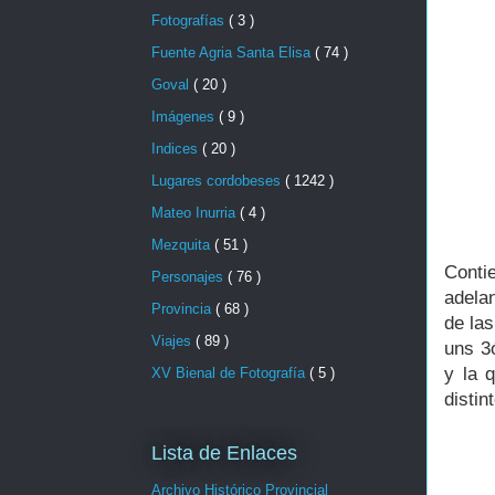
Fotografías
( 3 )
Fuente Agria Santa Elisa
( 74 )
Goval
( 20 )
Imágenes
( 9 )
Indices
( 20 )
Lugares cordobeses
( 1242 )
Mateo Inurria
( 4 )
Mezquita
( 51 )
Conti
Personajes
( 76 )
adela
Provincia
( 68 )
de las
Viajes
( 89 )
uns 3
y la 
XV Bienal de Fotografía
( 5 )
distin
Lista de Enlaces
Archivo Histórico Provincial