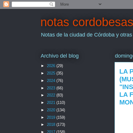
notas cordobesa
Notas de la ciudad de Córdoba y otras
Archivo del blog
domingo
►
2026
(29)
LA 
►
2025
(35)
(MU
►
2024
(76)
"IN
►
2023
(66)
LA 
►
2022
(83)
MO
►
2021
(110)
►
2020
(134)
►
2019
(159)
►
2018
(173)
►
2017
(158)