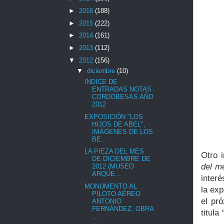
►
2016
(188)
►
2015
(222)
►
2014
(161)
►
2013
(112)
▼
2012
(156)
▼
diciembre
(10)
INDICE DE
ENTRADAS NOTAS
CORDOBESAS AÑO
2012
EXPOSICIÓN "LOS
HIJOS DE ABEL",
IMÁGENES DE LOS
BE...
LA PIEZA DEL MES
Otro 
DE DICIEMBRE DE
del m
2012 (MUSEO
ARQUE...
inter
MONUMENTO AL
la ex
PILOTO AÉREO
el pr
ANTONIO
FERNÁNDEZ, OBRA
titula
...