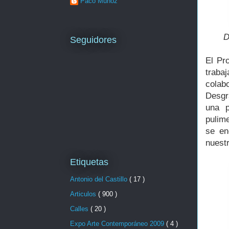
Paco Muñoz
D
Seguidores
El Pr
traba
colab
Desgr
una p
pulim
se en
nuestr
Etiquetas
Antonio del Castillo
( 17 )
Articulos
( 900 )
Calles
( 20 )
Expo Arte Contemporáneo 2009
( 4 )