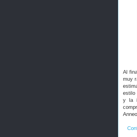
Al fin
muy ra
estim
estilo
y la 
compr
Anne
Conf