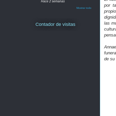
Hace 2 semanas
por t
Mostrar todo
propio
digni
las mú
Contador de visitas
cultu
pensad
Annae
funer
de su 