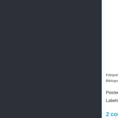
Fotograf
Bibliogr
Poste
Label
2 co