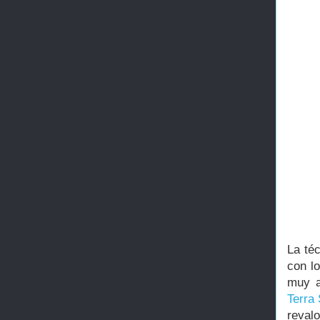
La té
con l
muy a
Terra 
reval