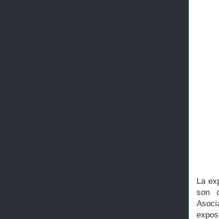
La ex
son o
Asoci
exposi