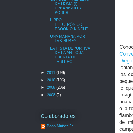
DE ROMA (I):
URBANISMO Y
PODER.
LIBRO
ELECTRÓNICO,
EBOOK O KINDLE
UNA MAÑANA POR
LAS NUBES
Conoc
LA PISTA DEPORTIVA
DE LA ANTIGUA
Conve
HUERTA DEL
Diego
TABLERO
lonta
►
2011
(199)
las co
►
2010
(196)
pequ
►
2009
(206)
lo qu
imagi
►
2008
(2)
una vo
o la t
fiambr
Colaboradores
de mi
Paco Muñoz Jr.
campa