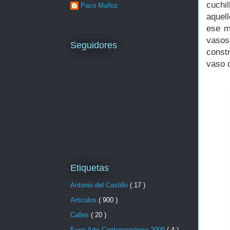
cuchi
Paco Muñoz
aquel
ese m
vasos
Seguidores
const
vaso 
Etiquetas
Antonio del Castillo
( 17 )
Articulos
( 900 )
Calles
( 20 )
Expo Arte Contemporáneo 2009
( 4 )