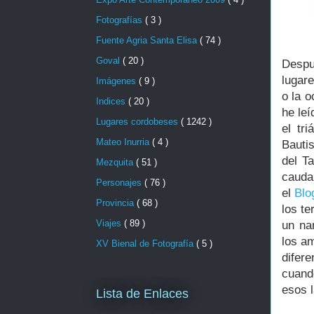
Fotografías
( 3 )
Fuente Agria Santa Elisa
( 74 )
Goval
( 20 )
Despu
lugar
Imágenes
( 9 )
o la o
Indices
( 20 )
he leí
Lugares cordobeses
( 1242 )
el tr
Mateo Inurria
( 4 )
Bautis
del T
Mezquita
( 51 )
cauda
Personajes
( 76 )
el
Blo
Provincia
( 68 )
los te
Viajes
( 89 )
un nar
los a
XV Bienal de Fotografía
( 5 )
difere
cuand
esos 
Lista de Enlaces