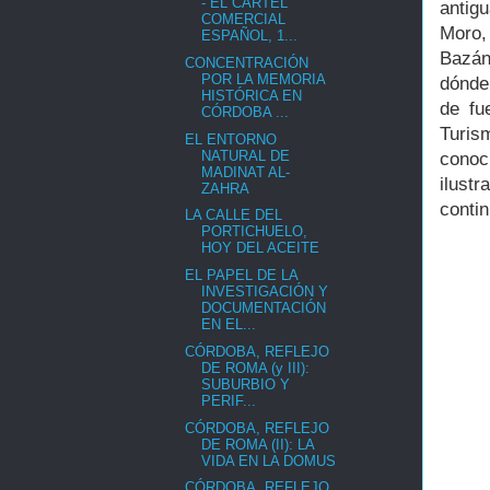
- EL CARTEL
antig
COMERCIAL
Moro,
ESPAÑOL, 1...
Bazán
CONCENTRACIÓN
POR LA MEMORIA
dónde
HISTÓRICA EN
de fu
CÓRDOBA ...
Turi
EL ENTORNO
NATURAL DE
conoc
MADINAT AL-
ilust
ZAHRA
conti
LA CALLE DEL
PORTICHUELO,
HOY DEL ACEITE
EL PAPEL DE LA
INVESTIGACIÓN Y
DOCUMENTACIÓN
EN EL...
CÓRDOBA, REFLEJO
DE ROMA (y III):
SUBURBIO Y
PERIF...
CÓRDOBA, REFLEJO
DE ROMA (II): LA
VIDA EN LA DOMUS
CÓRDOBA, REFLEJO