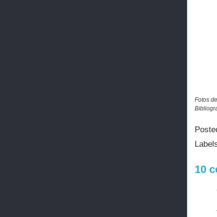
Fotos de
Bibliogr
Poste
Label
10 c