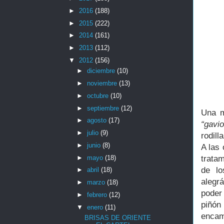
►
2016
(188)
►
2015
(222)
►
2014
(161)
►
2013
(112)
▼
2012
(156)
►
diciembre
(10)
►
noviembre
(13)
►
octubre
(10)
►
septiembre
(12)
Una m
►
agosto
(17)
“gavio
►
julio
(9)
rodill
►
junio
(8)
A las
►
mayo
(18)
trata
de lo
►
abril
(18)
alegr
►
marzo
(18)
poder
►
febrero
(12)
piñón
▼
enero
(11)
encam
BRISAS DE ORIENTE