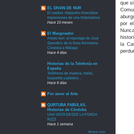
que s
EL DIVAN DE NUR
Comun
El cautivo. Alejandro Amenábar.
aburg
Impresiones de una historiadora
Hace 10 meses
por e
Nunca
El Marginador
histo
A todo tren: el reportaje de José
Spreafico de la línea ferroviaria
la Ca
Córdoba a Málaga
perdu
Hace 4 días
Historias de la Telefonía en
España
Teléfonos de madera, metal,
baquelita y plástico…
Hace 6 días
Por amor al Arte
QURTUBA FABULAS.
Historias de Córdoba
UNA VISTA DESDE LA FONDA
RIZZI
Hace 1 semana
Mostrar todo