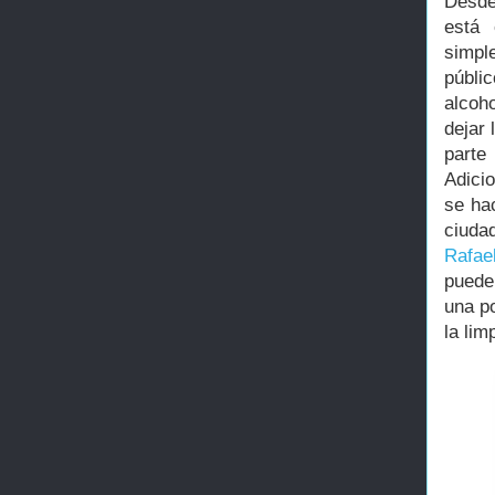
Desde
está 
simpl
públi
alcoh
dejar
parte
Adici
se h
ciuda
Rafae
puede
una p
la lim