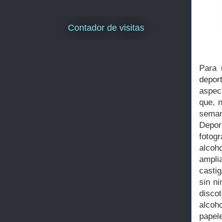
Contador de visitas
Para 
depor
aspe
que, n
seman
Depor
fotog
alcoh
ampli
casti
sin ni
disco
alcoh
papel