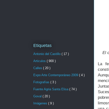
Etiquetas
El 
Antonio del Castillo
( 17 )
Articulos
( 900 )
La f
Calles
( 20 )
const
Aunqu
Expo Arte Contemporáneo 2009
( 4 )
menci
Fotografías
( 3 )
Junta
Fuente Agria Santa Elisa
( 74 )
Suces
Goval
( 20 )
pobre
limos
Imágenes
( 9 )
una c