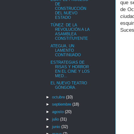
que s
DE
CONSTRUCCIÓN
de O
DEL NUEVO
ciuda
ESTADO
esqui
TÚNEZ: DE LA
Suces
REVOLUCIÓN A LA
ASAMBLEA
CONSTITUYENTE
ATEGUA, UN
LAMENTO
CONTINUADO
ESTRATEGIAS DE
RISAS Y HORROR
EN EL CINE Y LOS
MED...
EL NUEVO TEATRO
GÓNGORA.
►
octubre
(10)
►
septiembre
(18)
►
agosto
(20)
►
julio
(31)
►
junio
(32)
►
mayo
(7)