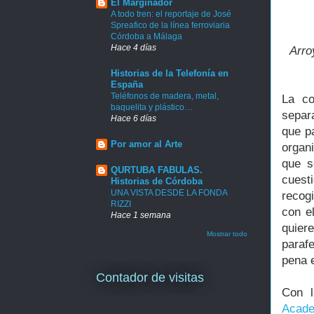
El Marginador
A todo tren: el reportaje de José
Spreafico de la línea ferroviaria
Córdoba a Málaga
Hace 4 días
Arro
Historias de la Telefonía en
España
Teléfonos de madera, metal,
La co
baquelita y plástico…
separ
Hace 6 días
que p
Por amor al Arte
organi
que s
QURTUBA FABULAS.
cuest
Historias de Córdoba
UNA VISTA DESDE LA FONDA
recog
RIZZI
con e
Hace 1 semana
quier
Mostrar todo
paraf
pena 
Contador de visitas
Con l
Acad