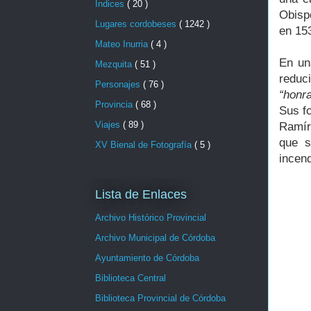
Indices
( 20 )
Obisp
Lugares cordobeses
( 1242 )
en 15
Mateo Inurria
( 4 )
En un
Mezquita
( 51 )
reduci
Personajes
( 76 )
“honr
Provincia
( 68 )
Sus f
Viajes
( 89 )
Ramír
que s
XV Bienal de Fotografía
( 5 )
incend
Lista de Enlaces
Archivo Histórico Provincial
Archivo Municipal de Córdoba
Ayuntamiento de Córdoba
Biblioteca Central
Biblioteca Provincial de Córdoba