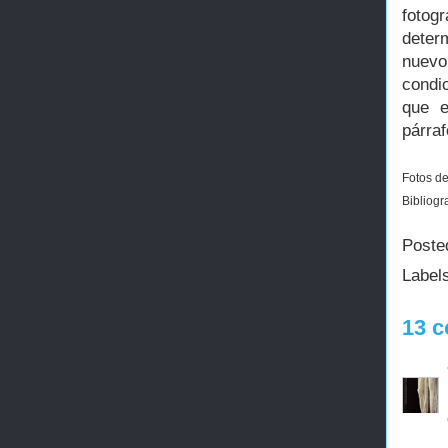
fotog
deter
nuevo
condi
que e
párraf
Fotos de
Bibliogr
Poste
Label
13 c