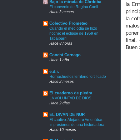
Bajo la mirada de Córdoba
la Er
El convento de Regina Coeli
princ
Hace 3 meses
la co
Colectivo Prometeo
malos
Cuando el mediodía se hizo
poner
noche: el eclipse de 1959 en
Tabaibarril
final
Hace 8 horas
Buen 
Conchi Carnago
Hace 1 año
e.d.r.
Hornachuelos territorio fortificado
Hace 2 meses
El cuaderno de piedra
LA VOLUNTAD DE DIOS
Hace 2 días
EL DIVAN DE NUR
El cautivo. Alejandro Amenábar.
Impresiones de una historiadora
Hace 10 meses