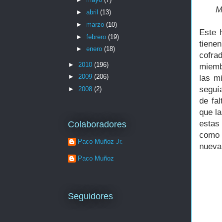
M
►
abril
(13)
►
marzo
(10)
Este 
►
febrero
(19)
tiene
►
enero
(18)
cofra
►
2010
(196)
miemb
►
2009
(206)
las m
seguía
►
2008
(2)
de fal
que l
estas
Colaboradores
como 
Paco Muñoz Jr.
nueva 
Paco Muñoz
Seguidores