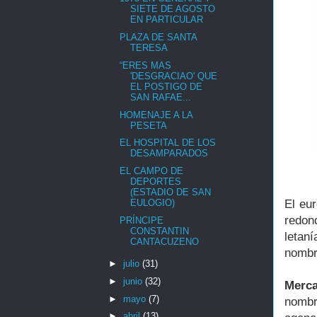
SIETE DE AGOSTO
EN PARTICULAR
PLAZA DE SANTA
TERESA
“ERES MAS
'DESGRACIAO' QUE
EL POSTIGO DE
SAN RAFAE...
HOMENAJE A LA
PESETA
EL HOSPITAL DE LOS
DESAMPARADOS
EL CAMPO DE
DEPORTES
(ESTADIO DE SAN
El eu
EULOGIO)
redon
PRÍNCIPE
CONSTANTIN
letan
CANTACUZENO
nomb
►
julio
(31)
►
junio
(32)
Merc
►
mayo
(7)
nombr
►
abril
(13)