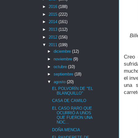
►
2016
(188)
►
2015
(222)
►
2014
(161)
►
2013
(112)
Bil
►
2012
(156)
▼
2011
(199)
►
diciembre
(12)
Creo 
►
noviembre
(9)
sufri
►
octubre
(10)
mucho
►
septiembre
(18)
el inv
▼
agosto
(20)
una s
EL POLVORÍN DE "EL
carret
BLANQUILLO"
CASA DE CAMILO
EL CASO RARO QUE
OCURRIÓ A UNOS
QUE FUERON UNA
NOC...
DOÑA MENCIA
EL PANDERETE DE