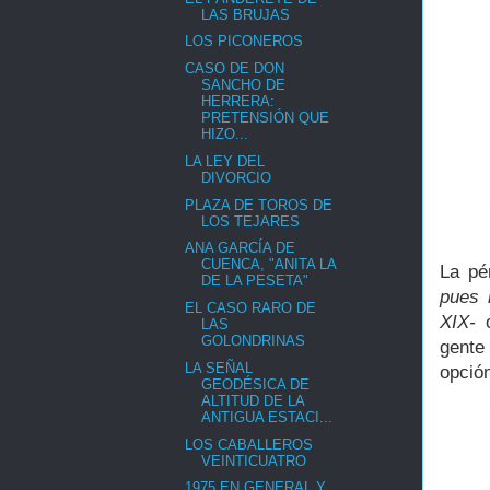
LAS BRUJAS
LOS PICONEROS
CASO DE DON
SANCHO DE
HERRERA:
PRETENSIÓN QUE
HIZO...
LA LEY DEL
DIVORCIO
PLAZA DE TOROS DE
LOS TEJARES
ANA GARCÍA DE
CUENCA, "ANITA LA
La pé
DE LA PESETA"
pues 
EL CASO RARO DE
XIX-
o
LAS
GOLONDRINAS
gente
LA SEÑAL
opción
GEODÉSICA DE
ALTITUD DE LA
ANTIGUA ESTACI...
LOS CABALLEROS
VEINTICUATRO
1975 EN GENERAL Y