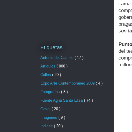
cama 
compa
gober
braga
son t
Punto
Etiquetas
del t
compr
Antonio del Castillo
( 17 )
millo
Articulos
( 900 )
Calles
( 20 )
Expo Arte Contemporáneo 2009
( 4 )
Fotografías
( 3 )
Fuente Agria Santa Elisa
( 74 )
Goval
( 20 )
Imágenes
( 9 )
Indices
( 20 )