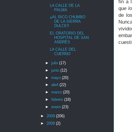
fin a
LA CALLE DE LA
que lo
PALMA
de lo
¡¡AL RICO CHUMBO
Nunca
DE LA SIERRA
DULCE!!
vivid
EL ORATORIO DEL
embar
HOSPITAL DE SAN
cuesti
ANDRÉS
LA CALLE DEL
CUERNO
►
julio
(17)
►
junio
(12)
►
mayo
(20)
►
abril
(22)
►
marzo
(20)
►
febrero
(18)
►
enero
(23)
►
2009
(206)
►
2008
(2)