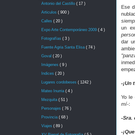
Antonio del Castillo
( 17 )
Ese d
Articulos
( 900 )
nubla
siemp
Calles
( 20 )
un ex
Expo Arte Contemporáneo 2009
( 4 )
person
Fotografías
( 3 )
dar u
Fuente Agria Santa Elisa
( 74 )
ambie
"panz
Goval
( 20 )
inmed
Imágenes
( 9 )
empezó
Indices
( 20 )
Lugares cordobeses
( 1242 )
-¡Un 
Mateo Inurria
( 4 )
Yo le 
Mezquita
( 51 )
mí-
:
Personajes
( 76 )
Provincia
( 68 )
-Sra.
Viajes
( 89 )
-¡Que
XV Bienal de Fotografía
( 5 )