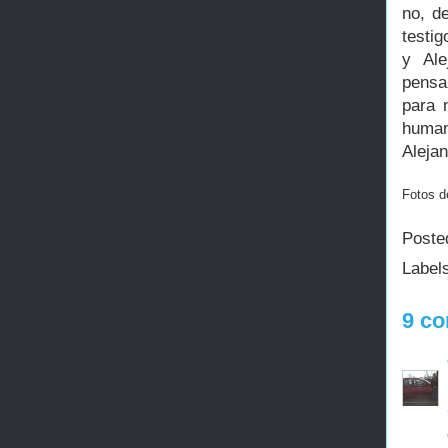
no, d
testig
y Ale
pensa
para 
human
Alejan
Fotos de
Poste
Label
9 co