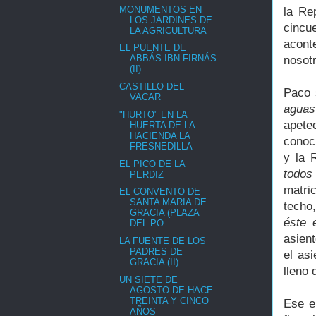
MONUMENTOS EN
la Re
LOS JARDINES DE
cinc
LA AGRICULTURA
acont
EL PUENTE DE
ABBÁS IBN FIRNÁS
nosot
(II)
CASTILLO DEL
Paco 
VACAR
aguas
"HURTO" EN LA
apete
HUERTA DE LA
HACIENDA LA
conoc
FRESNEDILLA
y la 
EL PICO DE LA
todos
PERDIZ
matri
EL CONVENTO DE
SANTA MARIA DE
techo
GRACIA (PLAZA
éste 
DEL PO...
asien
LA FUENTE DE LOS
PADRES DE
el as
GRACIA (II)
lleno 
UN SIETE DE
AGOSTO DE HACE
TREINTA Y CINCO
Ese e
AÑOS