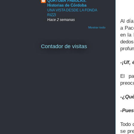
QURTUBA FABULAS.
Historias de Córdoba
UNA VISTA DESDE LA FONDA
RIZZI
Hace 2 semanas
Al día
a Pac
Mostrar todo
en la
dedos
Contador de visitas
profun
-¡Uf,
El pa
preoc
-¿Qué
-Pues
Todo 
se pre