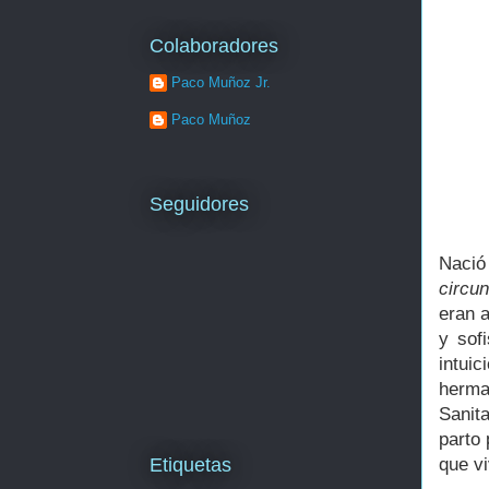
Colaboradores
Paco Muñoz Jr.
Paco Muñoz
Seguidores
Nació
circu
eran 
y sof
intui
herma
Sanit
parto
Etiquetas
que vi