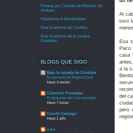
un te
Paseos por Córdoba de Ramírez de
Arellano
Al ca
Plataforma A Desalambrar
tuvo l
menos
Real Academia de Córdoba
Real Academia de la Lengua
Española
Esa t
Paco 
casa
BLOGS QUE SIGO
antes
a la c
Bajo la mirada de Córdoba
Benito
El convento de Regina Coeli
secun
Hace 3 meses
recom
Colectivo Prometeo
del ca
El despertar del León dormido
ciuda
Hace 7 horas
pero 
Conchi Carnago
regist
Hace 1 año
e.d.r.