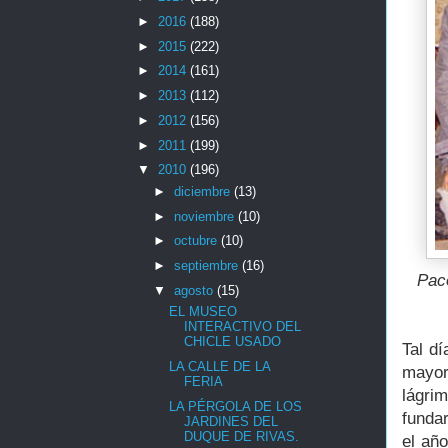
►
2016
(188)
►
2015
(222)
►
2014
(161)
►
2013
(112)
►
2012
(156)
►
2011
(199)
▼
2010
(196)
►
diciembre
(13)
►
noviembre
(10)
►
octubre
(10)
►
septiembre
(16)
Pac
▼
agosto
(15)
EL MUSEO
INTERACTIVO DEL
CHICLE USADO
Tal dí
LA CALLE DE LA
mayor
FERIA
lágri
LA PÉRGOLA DE LOS
funda
JARDINES DEL
DUQUE DE RIVAS.
el añ