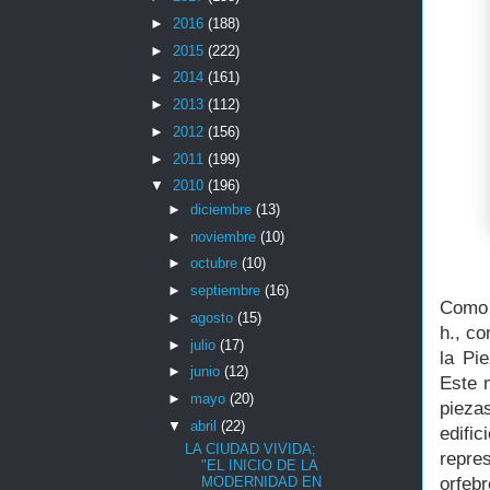
►
2016
(188)
►
2015
(222)
►
2014
(161)
►
2013
(112)
►
2012
(156)
►
2011
(199)
▼
2010
(196)
►
diciembre
(13)
►
noviembre
(10)
►
octubre
(10)
►
septiembre
(16)
Como 
►
agosto
(15)
h., co
►
julio
(17)
la Pi
►
junio
(12)
Este 
►
mayo
(20)
pieza
▼
abril
(22)
edifi
LA CIUDAD VIVIDA;
repre
"EL INICIO DE LA
orfeb
MODERNIDAD EN