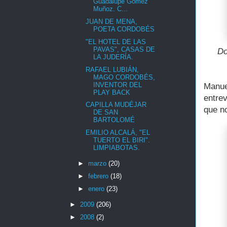
Guadalupe Gómez
Muñoz. C...
JUAN DE MENA,
POETA CORDOBÉS
"EL HOTEL DE LAS
PAVAS", CASAS DE
Do
LA JUDERÍA.
RAFAEL LUBIÁN,
MAGO CORDOBÉS,
INVENTOR DEL
Manue
PLAY BACK
entre
CAPILLA MUDÉJAR
que n
DE SAN
BARTOLOMÉ
EMILIO ALCALÁ, "EL
TUERTO EL BIRI".
LIMPIABOTAS.
►
marzo
(20)
►
febrero
(18)
►
enero
(23)
►
2009
(206)
►
2008
(2)