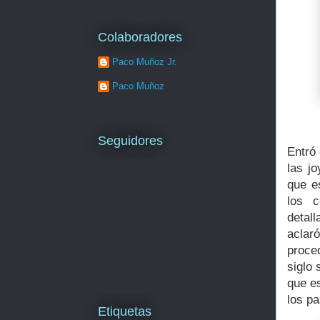
Colaboradores
Paco Muñoz Jr.
Paco Muñoz
Seguidores
Entró 
las jo
que e
los c
detal
aclar
proce
siglo 
que es
los pa
Etiquetas