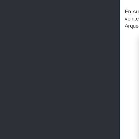
En su
veint
Arqueo