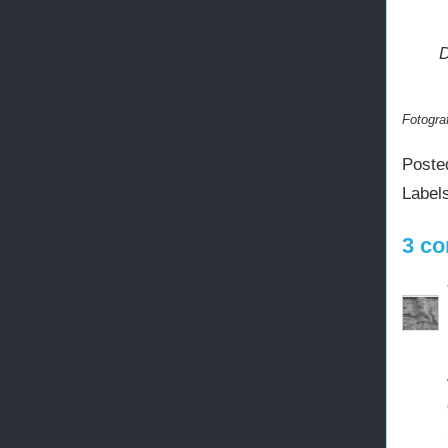
D
Fotograf
Poste
Label
3 co