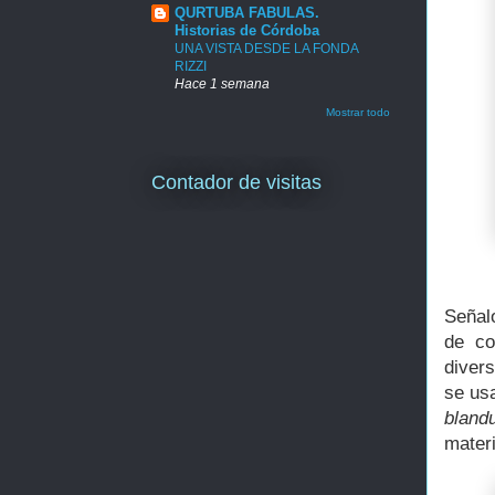
QURTUBA FABULAS.
Historias de Córdoba
UNA VISTA DESDE LA FONDA
RIZZI
Hace 1 semana
Mostrar todo
Contador de visitas
Señal
de co
diver
se usa
bland
materi