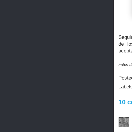
Segui
de lo
acepta
Fotos de
Poste
Label
10 c