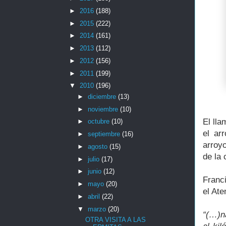
►
2016
(188)
►
2015
(222)
►
2014
(161)
►
2013
(112)
►
2012
(156)
►
2011
(199)
▼
2010
(196)
►
diciembre
(13)
►
noviembre
(10)
El lla
►
octubre
(10)
el ar
►
septiembre
(16)
arroy
►
agosto
(15)
de la 
►
julio
(17)
►
junio
(12)
Franc
►
mayo
(20)
el At
►
abril
(22)
▼
marzo
(20)
“(…)n
OTRA VISITA A LAS