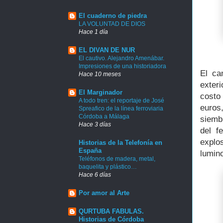
El cuaderno de piedra
LA VOLUNTAD DE DIOS
Hace 1 día
EL DIVAN DE NUR
El cautivo. Alejandro Amenábar.
Impresiones de una historiadora
El ca
Hace 10 meses
exteri
El Marginador
costo
A todo tren: el reportaje de José
euros
Spreafico de la línea ferroviaria
Córdoba a Málaga
siemb
Hace 3 días
del f
explo
Historias de la Telefonía en
España
lumin
Teléfonos de madera, metal,
baquelita y plástico…
Hace 6 días
Por amor al Arte
QURTUBA FABULAS.
Historias de Córdoba