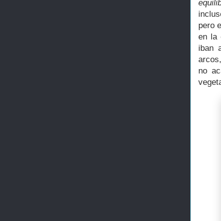
equil
inclu
pero 
en la
iban 
arcos,
no ac
veget