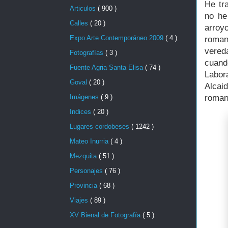
He tr
Articulos
( 900 )
no he
Calles
( 20 )
arroy
Expo Arte Contemporáneo 2009
( 4 )
roman
vered
Fotografías
( 3 )
cuand
Fuente Agria Santa Elisa
( 74 )
Labor
Goval
( 20 )
Alcai
Imágenes
( 9 )
roman
Indices
( 20 )
Lugares cordobeses
( 1242 )
Mateo Inurria
( 4 )
Mezquita
( 51 )
Personajes
( 76 )
Provincia
( 68 )
Viajes
( 89 )
XV Bienal de Fotografía
( 5 )