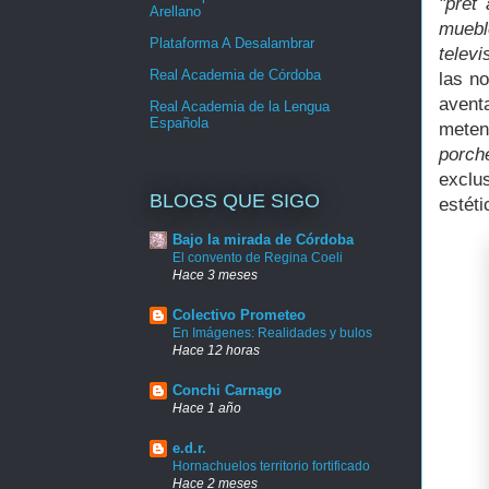
"pret 
Arellano
muebl
Plataforma A Desalambrar
televi
Real Academia de Córdoba
las n
avent
Real Academia de la Lengua
Española
meten
porch
exclu
BLOGS QUE SIGO
estéti
Bajo la mirada de Córdoba
El convento de Regina Coeli
Hace 3 meses
Colectivo Prometeo
En Imágenes: Realidades y bulos
Hace 12 horas
Conchi Carnago
Hace 1 año
e.d.r.
Hornachuelos territorio fortificado
Hace 2 meses