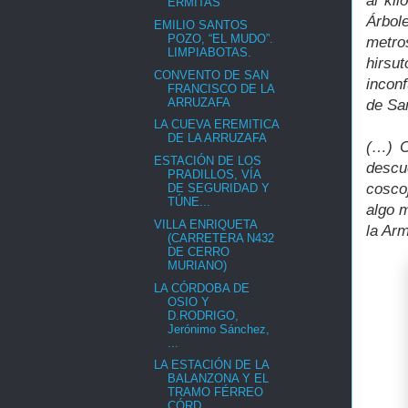
al kil
ERMITAS
Árbol
EMILIO SANTOS
POZO, “EL MUDO”.
metros
LIMPIABOTAS.
hirsu
CONVENTO DE SAN
inconf
FRANCISCO DE LA
ARRUZAFA
de Sa
LA CUEVA EREMITICA
DE LA ARRUZAFA
(…) C
ESTACIÓN DE LOS
descu
PRADILLOS, VÍA
cosco
DE SEGURIDAD Y
TÚNE...
algo 
VILLA ENRIQUETA
la Ar
(CARRETERA N432
DE CERRO
MURIANO)
LA CÓRDOBA DE
OSIO Y
D.RODRIGO,
Jerónimo Sánchez,
...
LA ESTACIÓN DE LA
BALANZONA Y EL
TRAMO FÉRREO
CÓRD...