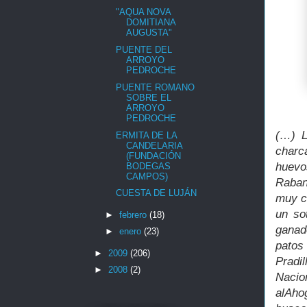
"AQUA NOVA
DOMITIANA
AUGUSTA"
PUENTE DEL
ARROYO
PEDROCHE
PUENTE ROMANO
SOBRE EL
ARROYO
PEDROCHE
(…) L
ERMITA DE LA
CANDELARIA
charc
(FUNDACIÓN
huevo
BODEGAS
CAMPOS)
Raban
CUESTA DE LUJÁN
muy c
un so
►
febrero
(18)
ganad
►
enero
(23)
patos 
►
2009
(206)
Pradi
►
2008
(2)
Nacio
alAho