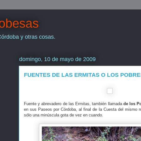
dobesas
Córdoba y otras cosas.
domingo, 10 de mayo de 2009
FUENTES DE LAS ERMITAS O LOS POBRE
Fuente y abrevadero de las Ermitas, también llamada
de los P
en sus Paseos por Córdoba, al final de la Cuesta del mismo
sólo una minúscula gota de vez en cuando.