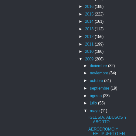
►
2016
(188)
►
2015
(222)
►
2014
(161)
►
2013
(112)
►
2012
(156)
►
2011
(199)
►
2010
(196)
▼
2009
(206)
►
diciembre
(32)
►
noviembre
(34)
►
octubre
(34)
►
septiembre
(19)
►
agosto
(23)
►
julio
(53)
▼
mayo
(11)
IGLESIA, ABUSOS Y
ABORTO.
AERÓDROMO Y
HELIPUERTO EN