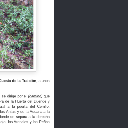
Cuesta de la Traición
, a unos
 se dirige por el
(camino)
que
era de la Huerta del Duende y
al a la puerta del Cerrillo,
los Antas y de la Aduana a la
 donde se separa a la derecha
ranjo, los Arenales y las Peñas