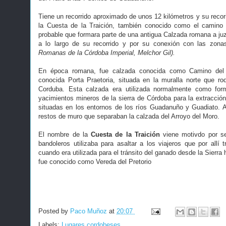
Tiene un recorrido aproximado de unos 12 kilómetros y su reco
la Cuesta de la Traición, también conocido como el camino
probable que formara parte de una antigua Calzada romana a juz
a lo largo de su recorrido y por su conexión con las zona
Romanas de la Córdoba Imperial, Melchor Gil).
En época romana, fue calzada conocida como Camino del 
conocida Porta Praetoria, situada en la muralla norte que r
Corduba. Esta calzada era utilizada normalmente como fo
yacimientos mineros de la sierra de Córdoba para la extracción
situadas en los entornos de los ríos Guadanuño y Guadiato. 
restos de muro que separaban la calzada del Arroyo del Moro.
El nombre de la
Cuesta de la Traición
viene motivdo por s
bandoleros utilizaba para asaltar a los viajeros que por allí 
cuando era utilizada para el tránsito del ganado desde la Sierra 
fue conocido como Vereda del Pretorio
Posted by
Paco Muñoz
at
20:07
Labels:
Lugares cordobeses