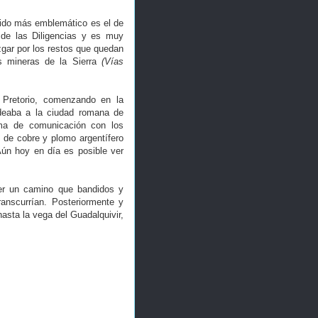
rido más emblemático es el de
 de las Diligencias y es muy
gar por los restos que quedan
s mineras de la Sierra
(Vías
Pretorio, comenzando en la
odeaba a la ciudad romana de
rma de comunicación con los
 de cobre y plomo argentífero
Aún hoy en día es posible ver
er un camino que bandidos y
transcurrían. Posteriormente y
hasta la vega del Guadalquivir,