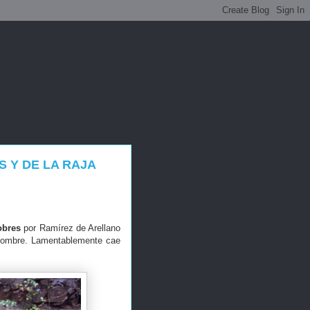
S Y DE LA RAJA
obres
por Ramírez de Arellano
 nombre. Lamentablemente cae