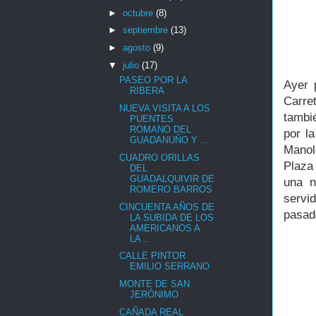
►
octubre
(8)
►
septiembre
(13)
►
agosto
(9)
▼
julio
(17)
PASEO POR LA
Ayer 
RIBERA
Carre
NUEVA VISITA A LOS
tambi
PUENTES
ROMANO DEL
por l
GUADANUÑO Y ...
Mano
CUADRO ORILLAS
Plaza 
DEL
GUADALQUIVIR DE
una n
ROMERO BARROS
servi
CINCUENTA AÑOS DE
pasado
LA SUBIDA DE LOS
AMERICANOS A
LA...
CALLE PINTOR
EMILIO SERRANO
MONTE DE SAN
JERÓNIMO
CAÑADA REAL