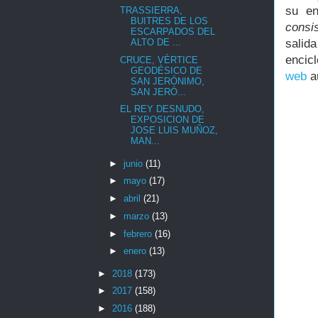
su en
TRASSIERRA,
BUITRES DE LOS
consis
ESCARPADOS DEL
ALTO DE ...
salid
encic
CRUCE, VÉRTICE
GEODÉSICO DE
web
au
SAN JERÓNIMO,
SAN JERÓ...
EL REY DESNUDO,
EXPOSICION DE
JOSE LUIS MUÑOZ,
MAN...
►
junio
(11)
►
mayo
(17)
►
abril
(21)
►
marzo
(13)
►
febrero
(16)
►
enero
(13)
►
2018
(173)
►
2017
(158)
►
2016
(188)