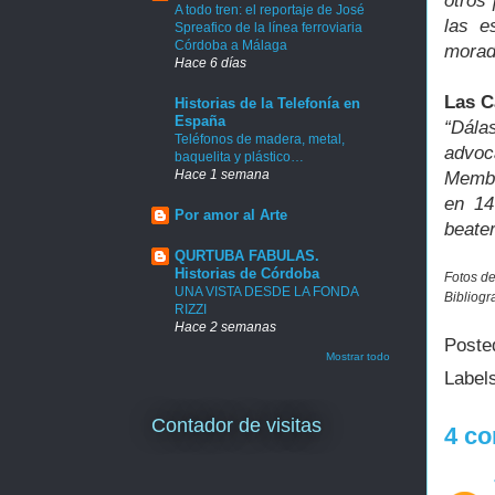
otros
A todo tren: el reportaje de José
las e
Spreafico de la línea ferroviaria
Córdoba a Málaga
morad
Hace 6 días
Las C
Historias de la Telefonía en
España
“Dála
Teléfonos de madera, metal,
advoc
baquelita y plástico…
Hace 1 semana
Membr
en 14
Por amor al Arte
beate
QURTUBA FABULAS.
Historias de Córdoba
Fotos de
UNA VISTA DESDE LA FONDA
Bibliogr
RIZZI
Hace 2 semanas
Poste
Mostrar todo
Label
Contador de visitas
4 co