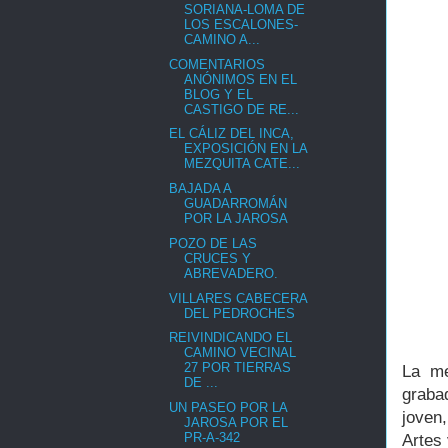
SORIANA-LOMA DE
LOS ESCALONES-
CAMINO A...
COMENTARIOS
ANÓNIMOS EN EL
BLOG Y EL
CASTIGO DE RE...
EL CÁLIZ DEL INCA,
EXPOSICIÓN EN LA
MEZQUITA CATE...
BAJADA A
GUADARROMÁN
POR LA JAROSA
POZO DE LAS
CRUCES Y
ABREVADERO.
VILLARES CABECERA
DEL PEDROCHES
REIVINDICANDO EL
CAMINO VECINAL
27 POR TIERRAS
La me
DE ...
graba
UN PASEO POR LA
joven,
JAROSA POR EL
PR-A-342
Artes 