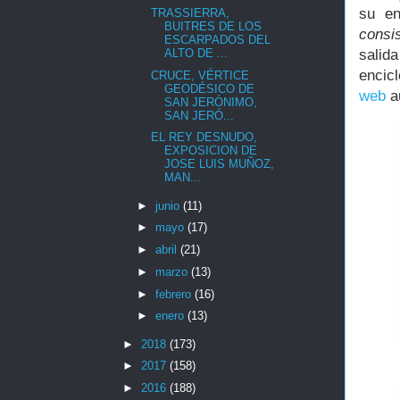
su en
TRASSIERRA,
BUITRES DE LOS
consis
ESCARPADOS DEL
ALTO DE ...
salid
encic
CRUCE, VÉRTICE
GEODÉSICO DE
web
au
SAN JERÓNIMO,
SAN JERÓ...
EL REY DESNUDO,
EXPOSICION DE
JOSE LUIS MUÑOZ,
MAN...
►
junio
(11)
►
mayo
(17)
►
abril
(21)
►
marzo
(13)
►
febrero
(16)
►
enero
(13)
►
2018
(173)
►
2017
(158)
►
2016
(188)