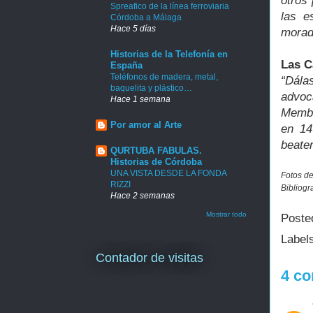
otros
Spreafico de la línea ferroviaria
las e
Córdoba a Málaga
Hace 5 días
morad
Historias de la Telefonía en
Las C
España
Teléfonos de madera, metal,
“Dála
baquelita y plástico…
advoc
Hace 1 semana
Membr
Por amor al Arte
en 14
beate
QURTUBA FABULAS.
Historias de Córdoba
UNA VISTA DESDE LA FONDA
Fotos de
RIZZI
Bibliogr
Hace 2 semanas
Mostrar todo
Poste
Label
Contador de visitas
4 co