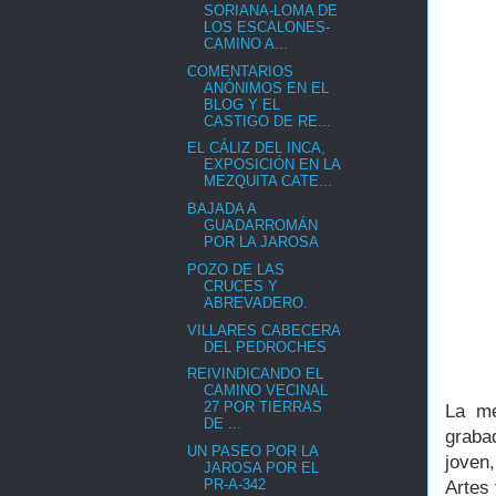
SORIANA-LOMA DE
LOS ESCALONES-
CAMINO A...
COMENTARIOS
ANÓNIMOS EN EL
BLOG Y EL
CASTIGO DE RE...
EL CÁLIZ DEL INCA,
EXPOSICIÓN EN LA
MEZQUITA CATE...
BAJADA A
GUADARROMÁN
POR LA JAROSA
POZO DE LAS
CRUCES Y
ABREVADERO.
VILLARES CABECERA
DEL PEDROCHES
REIVINDICANDO EL
CAMINO VECINAL
27 POR TIERRAS
La me
DE ...
graba
UN PASEO POR LA
joven,
JAROSA POR EL
PR-A-342
Artes 