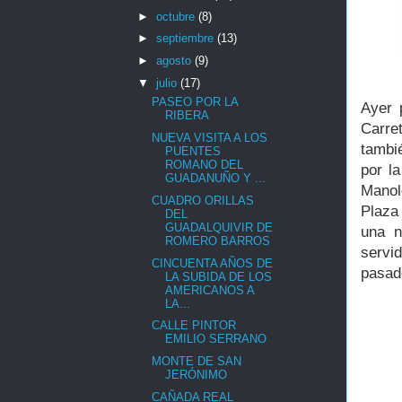
►
octubre
(8)
►
septiembre
(13)
►
agosto
(9)
▼
julio
(17)
PASEO POR LA
Ayer 
RIBERA
Carre
NUEVA VISITA A LOS
tambi
PUENTES
ROMANO DEL
por l
GUADANUÑO Y ...
Mano
CUADRO ORILLAS
Plaza 
DEL
GUADALQUIVIR DE
una n
ROMERO BARROS
servi
CINCUENTA AÑOS DE
pasado
LA SUBIDA DE LOS
AMERICANOS A
LA...
CALLE PINTOR
EMILIO SERRANO
MONTE DE SAN
JERÓNIMO
CAÑADA REAL