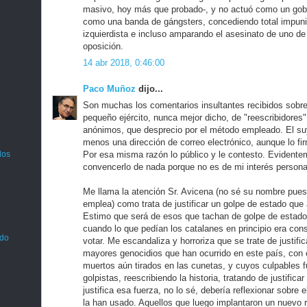
masivo, hoy más que probado-, y no actuó como un gobi
como una banda de gángsters, concediendo total impunid
izquierdista e incluso amparando el asesinato de uno de 
oposición.
14 abr 2018, 0:46:00
Paco Muñoz
dijo...
Son muchas los comentarios insultantes recibidos sobr
pequeño ejército, nunca mejor dicho, de "reescribidores" 
anónimos, que desprecio por el método empleado. El s
menos una dirección de correo electrónico, aunque lo f
Por esa misma razón lo público y le contesto. Evident
los
convencerlo de nada porque no es de mi interés persona
Me llama la atención Sr. Avicena (no sé su nombre pue
emplea) como trata de justificar un golpe de estado que
Estimo que será de esos que tachan de golpe de estado 
cuando lo que pedían los catalanes en principio era consu
ado
votar. Me escandaliza y horroriza que se trate de justific
mayores genocidios que han ocurrido en este país, con 
muertos aún tirados en las cunetas, y cuyos culpables 
golpistas, reescribiendo la historia, tratando de justificar 
justifica esa fuerza, no lo sé, debería reflexionar sobre 
la han usado. Aquellos que luego implantaron un nuevo 