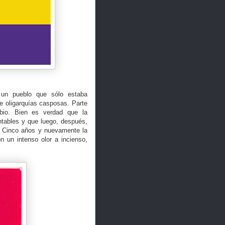
 un pueblo que sólo estaba
e oligarquías casposas. Parte
mbio. Bien es verdad que la
ntables y que luego, después,
s. Cinco años y nuevamente la
 un intenso olor a incienso,