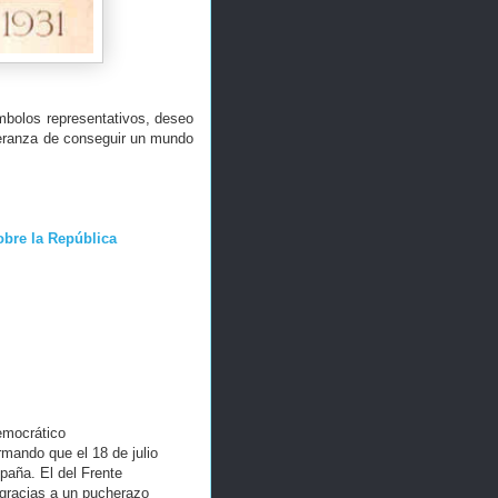
mbolos representativos, deseo
peranza de conseguir un mundo
obre la República
democrático
mando que el 18 de julio
paña. El del Frente
 gracias a un pucherazo