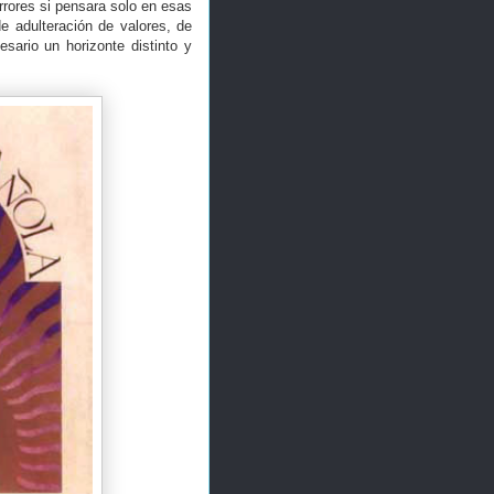
rrores si pensara solo en esas
e adulteración de valores, de
sario un horizonte distinto y