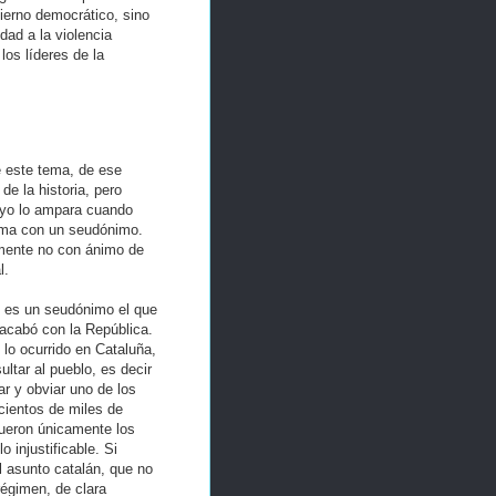
erno democrático, sino
ad a la violencia
los líderes de la
e este tema, de ese
de la historia, pero
uyo lo ampara cuando
irma con un seudónimo.
emente no con ánimo de
l.
s es un seudónimo el que
 acabó con la República.
lo ocurrido en Cataluña,
ltar al pueblo, es decir
ar y obviar uno de los
cientos de miles de
fueron únicamente los
lo injustificable. Si
el asunto catalán, que no
régimen, de clara