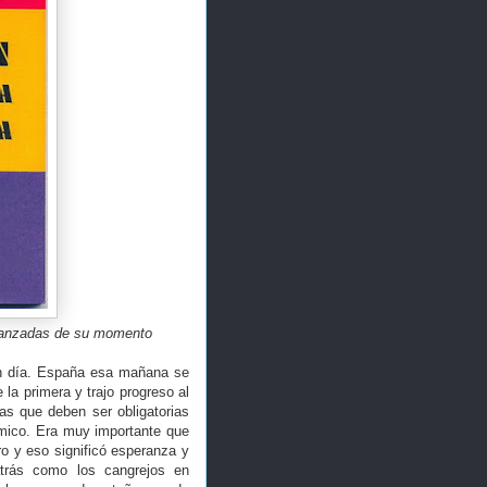
avanzadas de su momento
ran día. España esa mañana se
la primera y trajo progreso al
as que deben ser obligatorias
émico. Era muy importante que
ro y eso significó esperanza y
trás como los cangrejos en