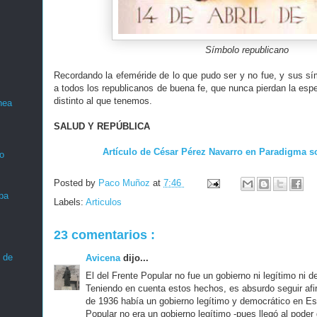
Símbolo republicano
Recordando la efeméride de lo que pudo ser y no fue, y sus sí
a todos los republicanos de buena fe, que nunca pierdan la es
distinto al que tenemos.
nea
SALUD Y REPÚBLICA
Artículo de César Pérez Navarro en Paradigma s
o
Posted by
Paco Muñoz
at
7:46
ba
Labels:
Articulos
23 comentarios :
 de
Avicena
dijo...
El del Frente Popular no fue un gobierno ni legítimo ni 
Teniendo en cuenta estos hechos, es absurdo seguir afir
de 1936 había un gobierno legítimo y democrático en Es
Popular no era un gobierno legítimo -pues llegó al poder