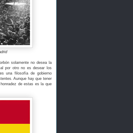
drid
 Borbón solamente no desea la
al por otro no es desear los
 una filosofía de gobierno
stentes. Aunque hay que tener
a honradez de estas es la que