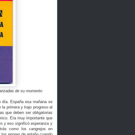
avanzadas de su momento
ran día. España esa mañana se
la primera y trajo progreso al
as que deben ser obligatorias
émico. Era muy importante que
ro y eso significó esperanza y
trás como los cangrejos en
 los errores de antaño cuando