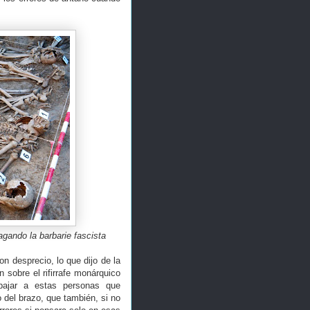
gando la barbarie fascista
on desprecio, lo que dijo de la
sobre el rifirrafe monárquico
bajar a estas personas que
del brazo, que también, si no