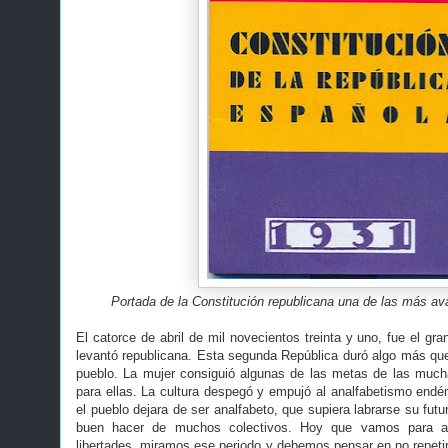
Portada de la Constitución republicana una de las más 
El catorce de abril de mil novecientos treinta y uno, fue el g
levantó republicana. Esta segunda República duró algo más que 
pueblo. La mujer consiguió algunas de las metas de las much
para ellas. La cultura despegó y empujó al analfabetismo end
el pueblo dejara de ser analfabeto, que supiera labrarse su futu
buen hacer de muchos colectivos. Hoy que vamos para a
libertades, miramos ese periodo y debemos pensar en no repetir