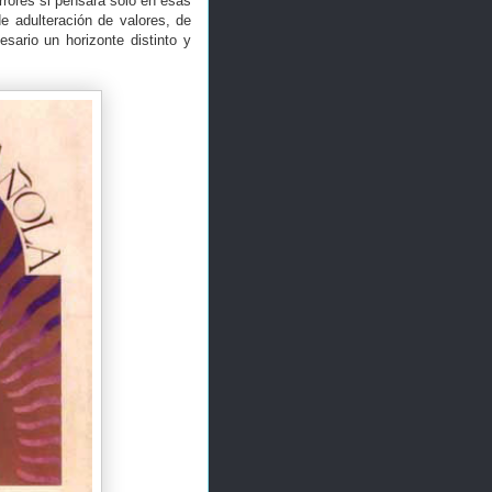
rrores si pensara solo en esas
e adulteración de valores, de
sario un horizonte distinto y