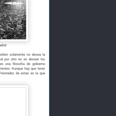
drid
 Borbón solamente no desea la
al por otro no es desear los
 una filosofía de gobierno
stentes. Aunque hay que tener
a honradez de estas es la que