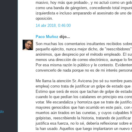
masivo, hoy más que probado-, y no actuó como un gobi
como una banda de gángsters, concediendo total impunid
izquierdista e incluso amparando el asesinato de uno de 
oposición.
14 abr 2018, 0:46:00
Paco Muñoz
dijo...
Son muchas los comentarios insultantes recibidos sobr
pequeño ejército, nunca mejor dicho, de "reescribidores" 
anónimos, que desprecio por el método empleado. El s
menos una dirección de correo electrónico, aunque lo f
Por esa misma razón lo público y le contesto. Evident
convencerlo de nada porque no es de mi interés persona
Me llama la atención Sr. Avicena (no sé su nombre pue
emplea) como trata de justificar un golpe de estado que
Estimo que será de esos que tachan de golpe de estado 
cuando lo que pedían los catalanes en principio era consu
votar. Me escandaliza y horroriza que se trate de justific
mayores genocidios que han ocurrido en este país, con 
ado
muertos aún tirados en las cunetas, y cuyos culpables 
golpistas, reescribiendo la historia, tratando de justificar 
justifica esa fuerza, no lo sé, debería reflexionar sobre 
la han usado. Aquellos que luego implantaron un nuevo 