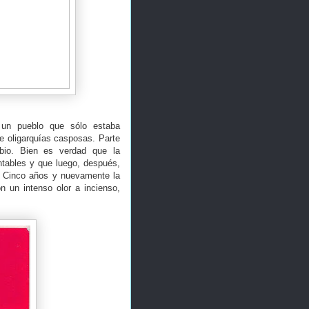
 un pueblo que sólo estaba
e oligarquías casposas. Parte
mbio. Bien es verdad que la
ntables y que luego, después,
s. Cinco años y nuevamente la
 un intenso olor a incienso,