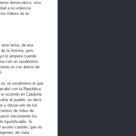
erno democrático, sino
ad a la violencia
los líderes de la
e este tema, de ese
de la historia, pero
uyo lo ampara cuando
irma con un seudónimo.
emente no con ánimo de
l.
s es un seudónimo el que
 acabó con la República.
lo ocurrido en Cataluña,
ltar al pueblo, es decir
ar y obviar uno de los
cientos de miles de
fueron únicamente los
lo injustificable. Si
el asunto catalán, que no
régimen, de clara