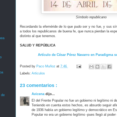
Símbolo republicano
Recordando la efeméride de lo que pudo ser y no fue, y sus sí
a todos los republicanos de buena fe, que nunca pierdan la es
distinto al que tenemos.
nea
SALUD Y REPÚBLICA
Artículo de César Pérez Navarro en Paradigma s
o
Posted by
Paco Muñoz
at
7:46
ba
Labels:
Articulos
23 comentarios :
Avicena
dijo...
 de
El del Frente Popular no fue un gobierno ni legítimo ni 
Teniendo en cuenta estos hechos, es absurdo seguir afir
de 1936 había un gobierno legítimo y democrático en Es
Popular no era un gobierno legítimo -pues llegó al poder