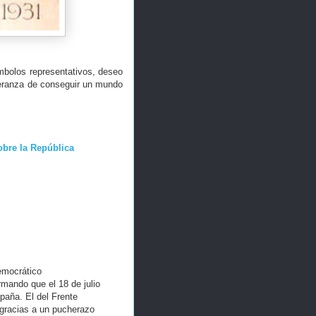
mbolos representativos, deseo
peranza de conseguir un mundo
obre la República
democrático
mando que el 18 de julio
paña. El del Frente
 gracias a un pucherazo