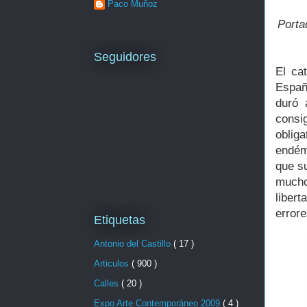
Paco Muñoz
Porta
Seguidores
El ca
Españ
duró 
cons
oblig
endém
que su
mucho
liber
error
Etiquetas
Antonio del Castillo
( 17 )
Articulos
( 900 )
Calles
( 20 )
Expo Arte Contemporáneo 2009
( 4 )