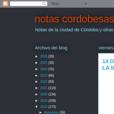
notas cordobesa
Notas de la ciudad de Córdoba y otras
Archivo del blog
viernes
►
2026
(29)
14 
►
2025
(35)
LA 
►
2024
(76)
►
2023
(66)
►
2022
(83)
►
2021
(110)
►
2020
(134)
►
2019
(159)
▼
2018
(173)
►
diciembre
(16)