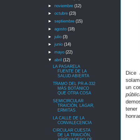
►
noviembre
(12)
►
octubre
(23)
►
septiembre
(15)
►
agosto
(18)
►
julio
(3)
►
junio
(14)
►
mayo
(22)
▼
abril
(12)
LA PASARELA
FUENTE DE LA
Dice 
SALUD ABIERTA
solam
TRAMO DEL PR-A-332
un co
MÁS BOTÁNICO
QUE OTRA COSA
públic
SEMICIRCULAR
demos
TRAICIÓN, LAGAR,
tener
ERMITAS.
honra
LA CALLE DE LA
CONVALECENCIA
CIRCULAR CUESTA
DE LA TRAICIÓN,
ABREVADERO DE