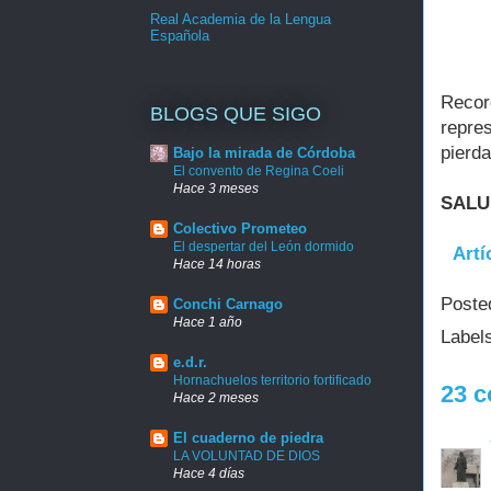
Real Academia de la Lengua
Española
Recor
BLOGS QUE SIGO
repre
pierd
Bajo la mirada de Córdoba
El convento de Regina Coeli
Hace 3 meses
SALU
Colectivo Prometeo
El despertar del León dormido
Artí
Hace 14 horas
Poste
Conchi Carnago
Hace 1 año
Label
e.d.r.
Hornachuelos territorio fortificado
23 c
Hace 2 meses
El cuaderno de piedra
LA VOLUNTAD DE DIOS
Hace 4 días