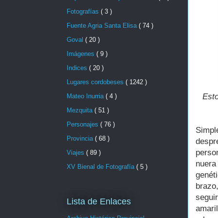
Fotografías
( 3 )
Fuente Agria Santa Elisa
( 74 )
Goval
( 20 )
Imágenes
( 9 )
Indices
( 20 )
Lugares cordobeses
( 1242 )
Esto
Mateo Inurria
( 4 )
Mezquita
( 51 )
Personajes
( 76 )
Simpl
Provincia
( 68 )
despr
perso
Viajes
( 89 )
nuera
XV Bienal de Fotografía
( 5 )
genét
brazo
segui
Lista de Enlaces
amari