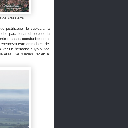
 de Trassierra
e justificaba la subida a la
cho para llenar el bote de la
fuente manaba constantemente,
 encabeza esta entrada es del
 a ver un hermano suyo y nos
de ellas. Se pueden ver en al