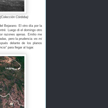
 (Colección Córdoba)
 Bejarano. El otro día por la
ntré. Luego di el domingo otro
por razones ajenas. Emilio me
adas, pero la prudencia
-es mi
spués delante de los planos
encia"
para llegar al lugar.