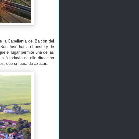
 la Capellanía del Balcón del
e San José hacia el oeste y de
ue el lugar permite una de las
allá todavía de ella dirección
os, que si fuera de azúcar...