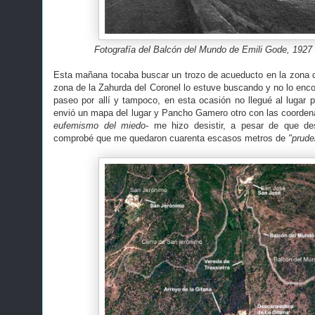
Fotografía del Balcón del Mundo de Emili Gode, 1927
Esta mañana tocaba buscar un trozo de acueducto en la zona del
zona de la Zahurda del Coronel lo estuve buscando y no lo enco
paseo por allí y tampoco, en esta ocasión no llegué al lugar 
envió un mapa del lugar y Pancho Gamero otro con las coorden
eufemismo del miedo-
me hizo desistir, a pesar de que de
comprobé que me quedaron cuarenta escasos metros de
"prud