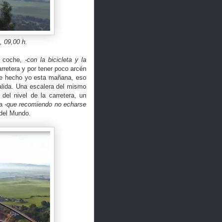
, 09,00 h.
n coche,
-con la bicicleta y la
arretera y por tener poco arcén
he hecho yo esta mañana, eso
alida. Una escalera del mismo
del nivel de la carretera, un
ca
-que recomiendo no echarse
 del Mundo.