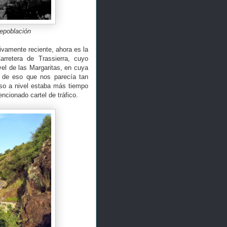
repoblación
ivamente reciente, ahora es la
retera de Trassierra, cuyo
vel de las Margaritas, en cuya
r de eso que nos parecía tan
aso a nivel estaba más tiempo
ncionado cartel de tráfico.