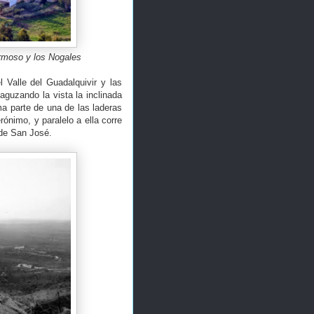
ermoso y los Nogales
 Valle del Guadalquivir y las
aguzando la vista la inclinada
ma parte de una de las laderas
rónimo, y paralelo a ella corre
a de San José.