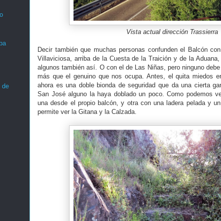
o
Vista actual dirección Trassierra
ba
Decir también que muchas personas confunden el Balcón con e
Villaviciosa, arriba de la Cuesta de la Traición y de la Aduana, 
algunos también así. O con el de Las Niñas, pero ninguno deb
más que el genuino que nos ocupa. Antes, el quita miedos er
ahora es una doble bionda de seguridad que da una cierta ga
 de
San José alguno la haya doblado un poco. Como podemos ver 
una desde el propio balcón, y otra con una ladera pelada y u
permite ver la Gitana y la Calzada.