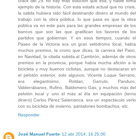
crack del 29, no hay más solución que esa, y nadie toma
ejemplo de la historia. Con esta estafa actual que no crisis,
la salida hubiera sido fácil destinando dinero al mundo del
trabajo con la obra pública, lo que pasa es que la obra
pública va en este país para las grandes empresas de los
bancos que son las que gratifican los favores de los
partidos que gobiernan. Y en esos tiempos, cuando el
Paseo de la Victoria era un gran velódromo local, había
muchos premios, la crono que dices, la carrera del Pavo,
en Navidad, la citada subida al Cambrón, además de otros
premios en la provincia, porque había mucha afición a la
bicicleta y muy buenos ciclistas, aunque no destacaran en
el pelotón exterior, solo algunos; Vicente Luque Serrano,
era elegantísimo, Roldan, Garrulo, Panduro,
Valderrábanos, Rufino, Baldomero Gas, y muchos más del
pelotón local y uno el más al día en equipación (tenía
dinero) Carlos Pérez Salamanca, era un espectáculo verlo
con su bicicleta de invierno, pantalones bombachos, etc.
Responder
José Manuel Fuerte
12 abr 2014, 16:25:00