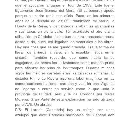
ciclista, pero quiero romper una lanza a favor de uno de los
que le ayudaron a ganar el Tour de 1959. Este fue el
Egabrense José Gómez del Moral (El carbonero) apodo
porque su padre tenía ese oficio. Paco, en los primeros
años de la década de los 60 urbanizaron mi barrio, la
Huerta de la Reina, y los canteros tallaban las alcantarillas
y sus tapas en plena calle. Tú recordaste el otro día la
utilización en Córdoba de los burros para transportar arena
desde el rio, pues, así llegaban los materiales a las obras.
Hay una cosa que se me quedó gravada. Era la forma de
llevar los arrieros la vara, en la espalda metida en el
cinturón. También recuerdo, que como había tantos
cagajones, los nenes los utilizábamos como materia prima
para afianzar las púas de los trompos. Durante muchos
siglos las mejores carretas eran las calzadas romanas. El
dictador Primo de Rivera hizo una labor magnifica en las
comunicaciones haciendo carretas y vías férreas. Algunas
no llegaron a entrar en servicio como la que unía la
provincia de Ciudad Real y la de Córdoba por sierra
Morena. Gran Parte de esta explanación ha sido utilizada
por el AVE. Un abrazo.
P/S: El Laredo (Cantabria) hay un colegio con unos
azulejos que dice: Escuelas nacionales del General don