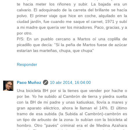
te hacia meter los riñones y subir. La bajada era un
calvario. El adoquinado de la carreta del brillante se hacía
polvo. El primer viaje que hice en coche, alquilado en la
ciudad jardín, fue cuando me saque el carnet, 1971 y subí
a mi madre que quería ver los miradores. Paco, gracias, y a
por otro.
P/S: En un pueblo cercano a Martos oí una coplilla de
picadillo que decía: “Sí la peña de Martos fuese de azúcar
estarían las marteñas, chupa, que chupa”
Responder
Paco Muñoz
10 abr 2014, 16:04:00
Una bicicleta BH por si la tienes que vender por hache o
por be. Yo he subido al Cambrón de tierra y piedra suelta
con la BH de mi padre y unas katiuskas, llovía a mares y
gran aparato eléctrico, ahora le llaman el 14%. El último
tramo de esa subida (la Subida al Cambrón)-cambrón es
un tipo de arbusto de la zona- lo subían con la bicicleta al
hombro. Otro "pavés" criminal era el de Medina Azahara