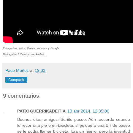
Fotografías: autor, Godes, anónima y Google.
Bibliografía T.Ramírez de Arellano.
Paco Muñoz
at
19:33
Compartir
9 comentarios:
PATXI GUERRIKABEITIA
10 abr 2014, 12:35:00
Buenos días, amigos. Bonito paseo. Aún recuerdo cuando
lo recorría a pie o en bicicleta, si es que a una BH de paseo
se le podía llamar bicicleta. Era un hierro, pero la juventud