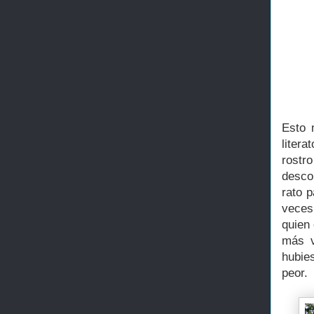
Esto 
liter
rost
desco
rato p
veces
quien
más v
hubie
peor.