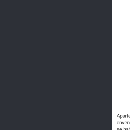
Apart
enven
se ha