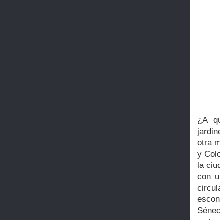
¿A qu
jardi
otra m
y Colo
la ci
con u
circu
escon
Sénec