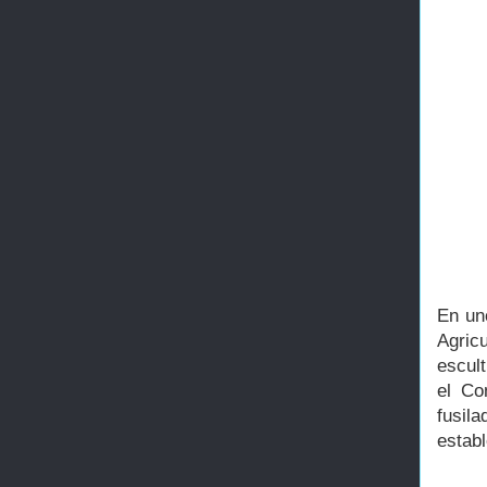
En uno
Agric
escul
el Co
fusila
establ