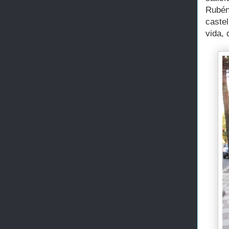
Rubén
caste
vida,