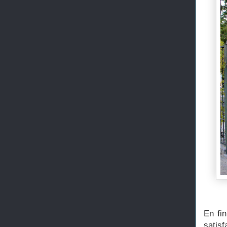
En fi
satis