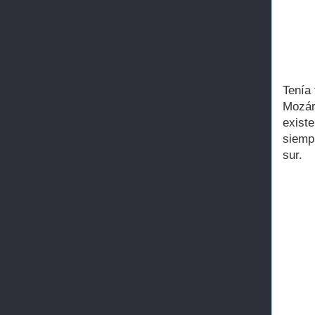
Tenía
Mozár
existe
siemp
sur.