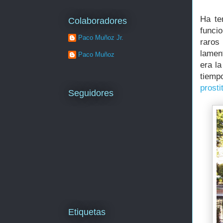
Ha te
Colaboradores
funci
Paco Muñoz Jr.
raros
lamen
Paco Muñoz
era l
tiempo
prosti
Seguidores
Etiquetas