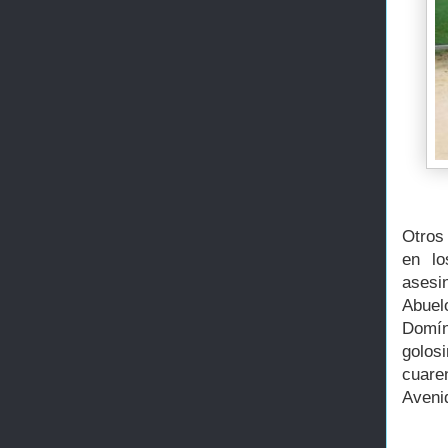
Otros
en lo
asesi
Abuel
Domín
golos
cuare
Avenid