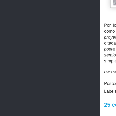
Por l
como 
proye
citad
poeta
semioc
simpl
Fotos de
Poste
Label
25 c