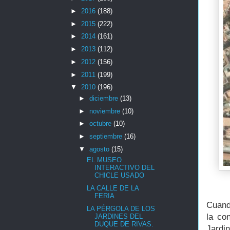
►
2016
(188)
►
2015
(222)
►
2014
(161)
►
2013
(112)
►
2012
(156)
►
2011
(199)
▼
2010
(196)
►
diciembre
(13)
►
noviembre
(10)
►
octubre
(10)
►
septiembre
(16)
▼
agosto
(15)
EL MUSEO
INTERACTIVO DEL
CHICLE USADO
LA CALLE DE LA
FERIA
Cuand
LA PÉRGOLA DE LOS
la co
JARDINES DEL
DUQUE DE RIVAS.
Jardi