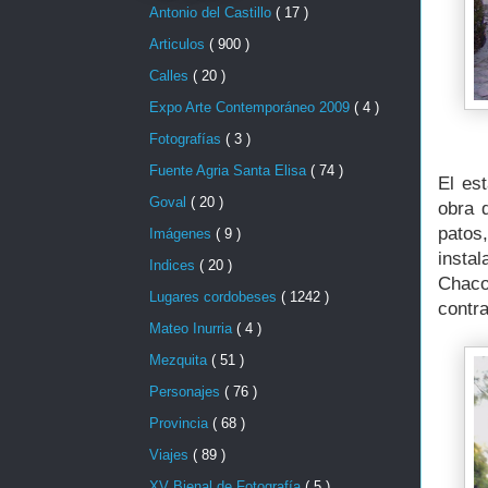
Antonio del Castillo
( 17 )
Articulos
( 900 )
Calles
( 20 )
Expo Arte Contemporáneo 2009
( 4 )
Fotografías
( 3 )
Fuente Agria Santa Elisa
( 74 )
El es
Goval
( 20 )
obra 
patos
Imágenes
( 9 )
insta
Indices
( 20 )
Chaco
Lugares cordobeses
( 1242 )
contra
Mateo Inurria
( 4 )
Mezquita
( 51 )
Personajes
( 76 )
Provincia
( 68 )
Viajes
( 89 )
XV Bienal de Fotografía
( 5 )