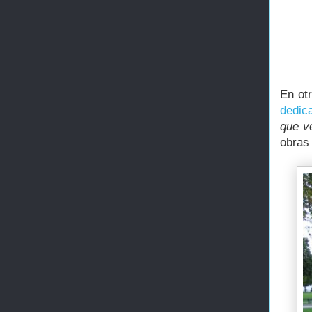
En ot
dedic
que ve
obras