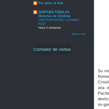
Por amor al Arte
QURTUBA FABULAS.
Historias de Córdoba
UNA VISTA DESDE LA FONDA
RIZZI
Hace 2 semanas
Mostrar todo
Contador de visitas
Su mo
Romer
Crist
una e
Pach
desli
no gor