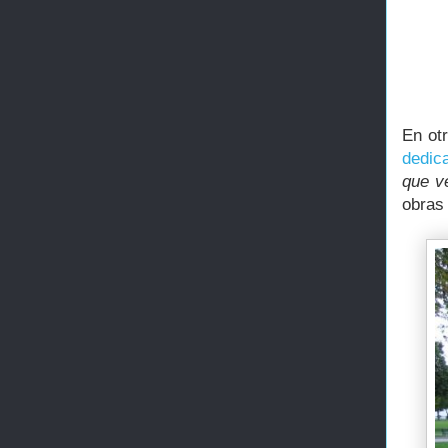
En ot
dedic
que ve
obras