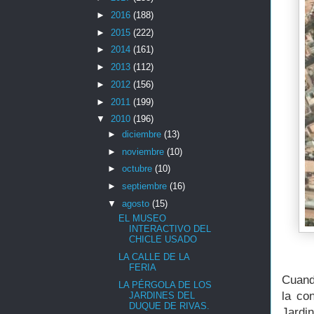
►
2016
(188)
►
2015
(222)
►
2014
(161)
►
2013
(112)
►
2012
(156)
►
2011
(199)
▼
2010
(196)
►
diciembre
(13)
►
noviembre
(10)
►
octubre
(10)
►
septiembre
(16)
▼
agosto
(15)
EL MUSEO
INTERACTIVO DEL
CHICLE USADO
LA CALLE DE LA
FERIA
Cuand
LA PÉRGOLA DE LOS
la co
JARDINES DEL
DUQUE DE RIVAS.
Jardi