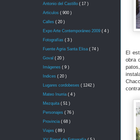
Antonio del Castillo
( 17 )
Articulos
( 900 )
Calles
( 20 )
Expo Arte Contemporáneo 2009
( 4 )
Fotografías
( 3 )
Fuente Agria Santa Elisa
( 74 )
El es
Goval
( 20 )
obra 
patos
Imágenes
( 9 )
insta
Indices
( 20 )
Chaco
Lugares cordobeses
( 1242 )
contra
Mateo Inurria
( 4 )
Mezquita
( 51 )
Personajes
( 76 )
Provincia
( 68 )
Viajes
( 89 )
XV Bienal de Fotografía
( 5 )