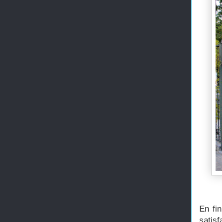
En fi
satis