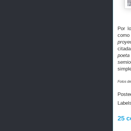
Por l
como 
proye
citad
poeta
semioc
simpl
Fotos de
Poste
Label
25 c