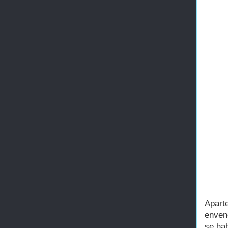
Apart
enven
se ha