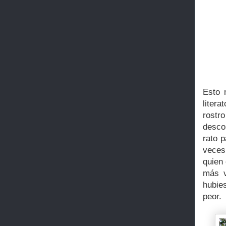
Esto 
liter
rost
desco
rato p
veces
quien
más v
hubie
peor.