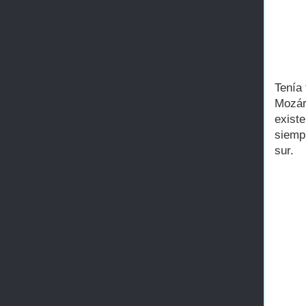
Tenía
Mozár
existe
siemp
sur.