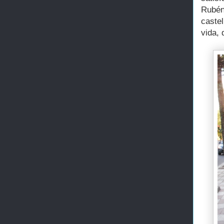
Rubén
caste
vida,