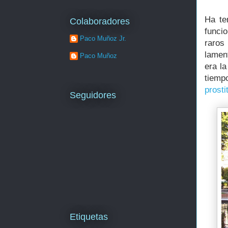
Ha te
Colaboradores
funci
Paco Muñoz Jr.
raros
lamen
Paco Muñoz
era l
tiempo
prosti
Seguidores
Etiquetas