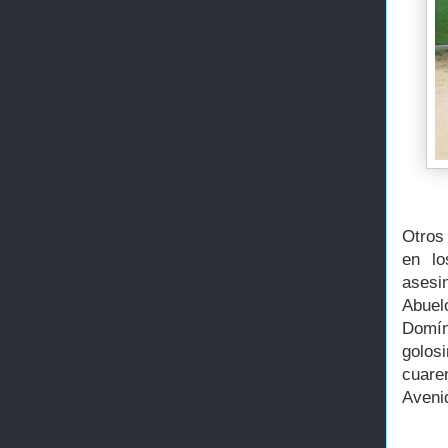
Otros
en lo
asesi
Abuel
Domín
golos
cuare
Avenid