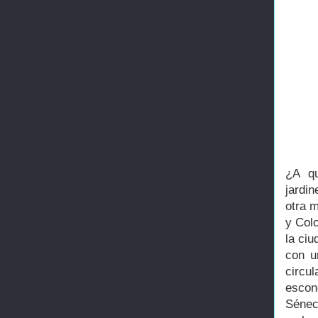
¿A qu
jardi
otra m
y Colo
la ci
con u
circu
escon
Sénec