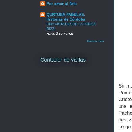
Por amor al Arte
QURTUBA FABULAS.
Historias de Córdoba
UNA VISTA DESDE LA FONDA
RIZZI
Hace 2 semanas
Mostrar todo
Contador de visitas
Su mo
Romer
Crist
una e
Pach
desli
no gor