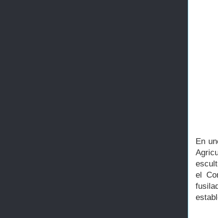
En uno
Agric
escul
el Co
fusila
establ