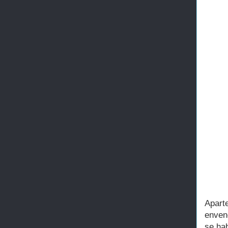
Apart
enven
se ha