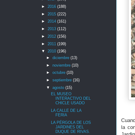
►
2016
(188)
►
2015
(222)
►
2014
(161)
►
2013
(112)
►
2012
(156)
►
2011
(199)
▼
2010
(196)
►
diciembre
(13)
►
noviembre
(10)
►
octubre
(10)
►
septiembre
(16)
▼
agosto
(15)
EL MUSEO
INTERACTIVO DEL
CHICLE USADO
LA CALLE DE LA
FERIA
Cuand
LA PÉRGOLA DE LOS
la co
JARDINES DEL
DUQUE DE RIVAS.
Jardi