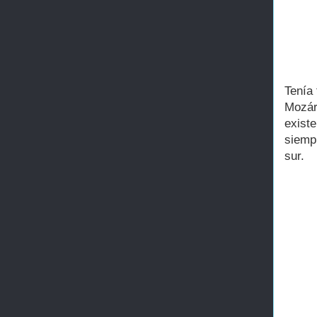
Tenía
Mozár
existe
siemp
sur.