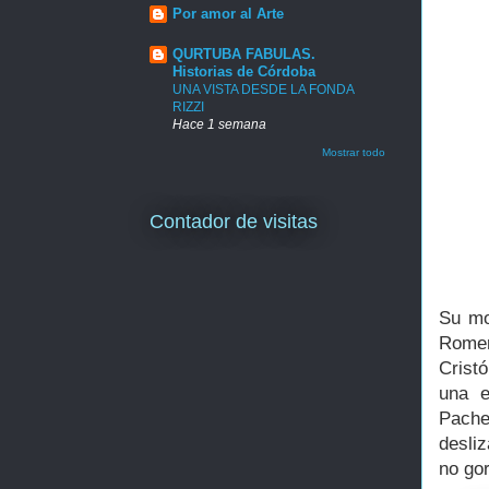
Por amor al Arte
QURTUBA FABULAS.
Historias de Córdoba
UNA VISTA DESDE LA FONDA
RIZZI
Hace 1 semana
Mostrar todo
Contador de visitas
Su mo
Romer
Crist
una e
Pach
desli
no gor