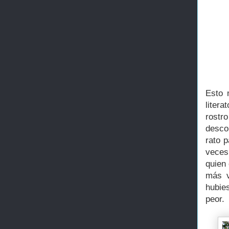
Esto 
liter
rost
desco
rato p
veces
quien
más v
hubie
peor.