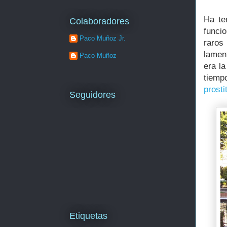
Ha te
Colaboradores
funci
Paco Muñoz Jr.
raros
lamen
Paco Muñoz
era l
tiempo
prosti
Seguidores
Etiquetas