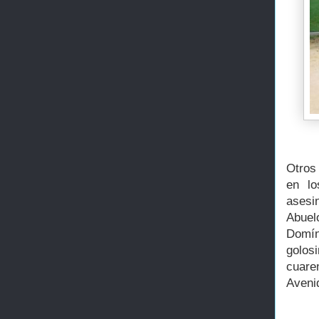
Otros
en lo
asesi
Abuel
Domín
golos
cuare
Avenid