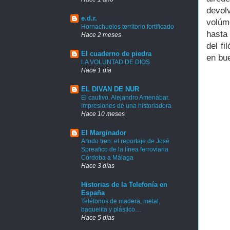
devol
e.d.r.
volúm
Hornachuelos territorio fortificado
hasta
Hace 2 meses
del f
El cuaderno de piedra
en bu
LA VOLUNTAD DE DIOS
Hace 1 día
EL DIVAN DE NUR
El cautivo. Alejandro Amenábar.
Impresiones de una historiadora
Hace 10 meses
El Marginador
A todo tren: el reportaje de José
Spreafico de la línea ferroviaria
Córdoba a Málaga
Hace 3 días
Historias de la Telefonía en
España
Teléfonos de madera, metal,
baquelita y plástico…
Hace 5 días