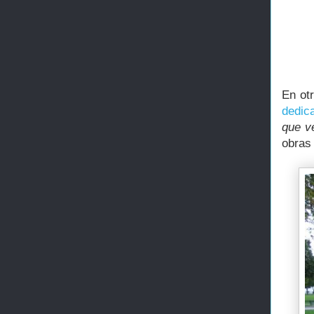
En ot
dedic
que ve
obras