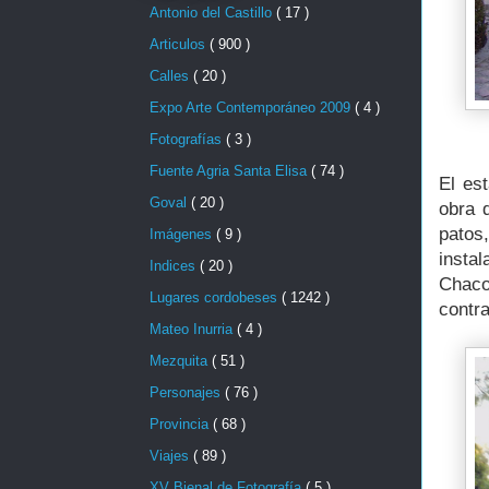
Antonio del Castillo
( 17 )
Articulos
( 900 )
Calles
( 20 )
Expo Arte Contemporáneo 2009
( 4 )
Fotografías
( 3 )
Fuente Agria Santa Elisa
( 74 )
El es
Goval
( 20 )
obra 
patos
Imágenes
( 9 )
insta
Indices
( 20 )
Chaco
Lugares cordobeses
( 1242 )
contra
Mateo Inurria
( 4 )
Mezquita
( 51 )
Personajes
( 76 )
Provincia
( 68 )
Viajes
( 89 )
XV Bienal de Fotografía
( 5 )