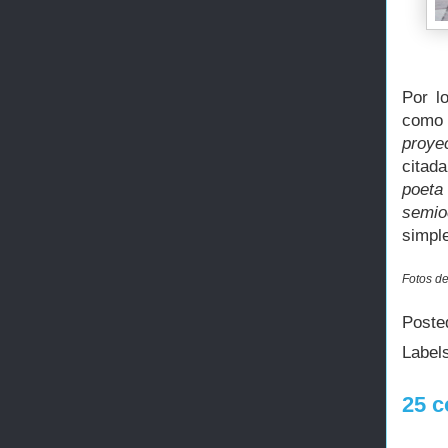
Por l
como 
proye
citad
poeta
semioc
simpl
Fotos de
Poste
Label
25 c