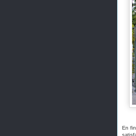
En fi
satis