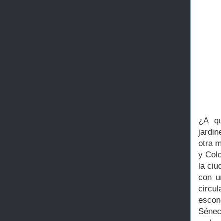
¿A qu
jardi
otra m
y Colo
la ci
con u
circu
escon
Sénec