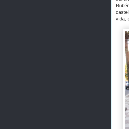
Rubén
caste
vida,