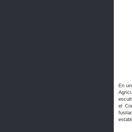
En uno
Agric
escul
el Co
fusila
establ