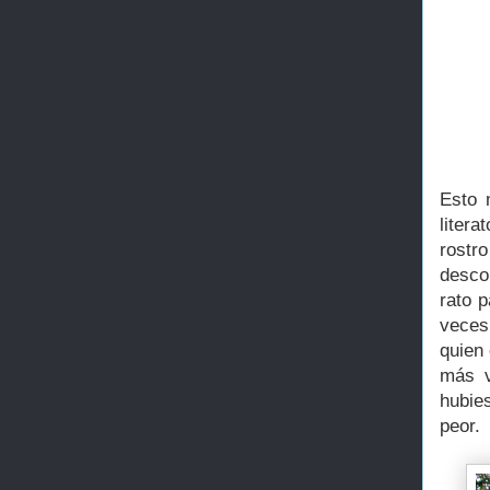
Esto 
liter
rost
desco
rato p
veces
quien
más v
hubie
peor.