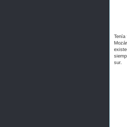
Tenía
Mozár
existe
siemp
sur.