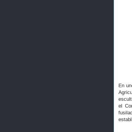
En uno
Agric
escul
el Co
fusila
establ