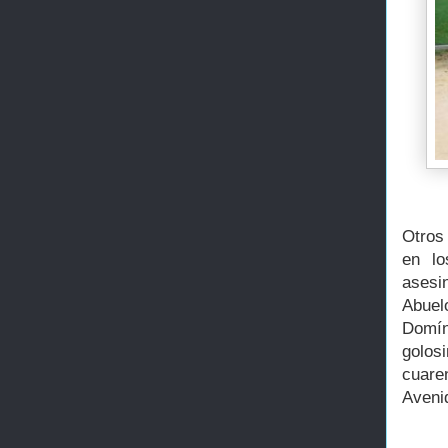
Otros
en lo
asesi
Abuel
Domín
golos
cuare
Avenid