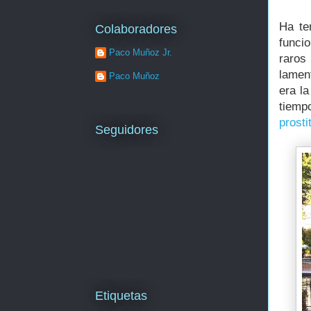
Ha te
Colaboradores
funci
Paco Muñoz Jr.
raros
lamen
Paco Muñoz
era l
tiempo
prosti
Seguidores
Etiquetas