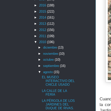
►
2016
(188)
►
2015
(222)
►
2014
(161)
►
2013
(112)
►
2012
(156)
►
2011
(199)
▼
2010
(196)
►
diciembre
(13)
►
noviembre
(10)
►
octubre
(10)
►
septiembre
(16)
▼
agosto
(15)
EL MUSEO
INTERACTIVO DEL
CHICLE USADO
LA CALLE DE LA
FERIA
Cuand
LA PÉRGOLA DE LOS
la co
JARDINES DEL
DUQUE DE RIVAS.
Jardi