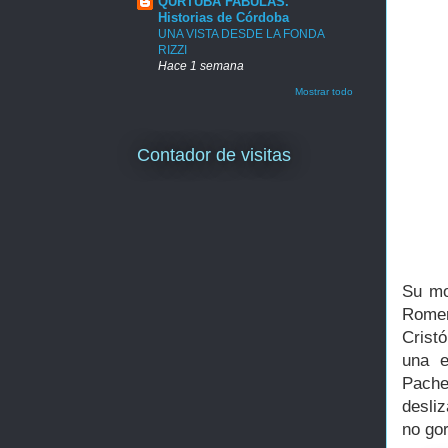
QURTUBA FABULAS.
Historias de Córdoba
UNA VISTA DESDE LA FONDA
RIZZI
Hace 1 semana
Mostrar todo
Contador de visitas
Su mo
Romer
Crist
una e
Pach
desli
no gor