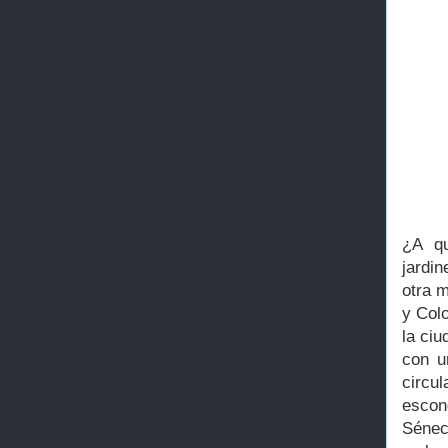
¿A qu
jardi
otra m
y Colo
la ci
con u
circu
escon
Sénec