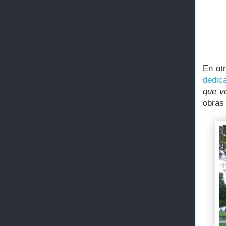
En ot
dedic
que ve
obras