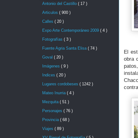
Antonio del Castillo
( 17 )
Articulos
( 900 )
Calles
( 20 )
Expo Arte Contemporáneo 2009
( 4 )
Fotografías
( 3 )
Fuente Agria Santa Elisa
( 74 )
El es
Goval
( 20 )
obra 
patos
Imágenes
( 9 )
insta
Indices
( 20 )
Chaco
Lugares cordobeses
( 1242 )
contra
Mateo Inurria
( 4 )
Mezquita
( 51 )
Personajes
( 76 )
Provincia
( 68 )
Viajes
( 89 )
XV Bienal de Fotografía
( 5 )