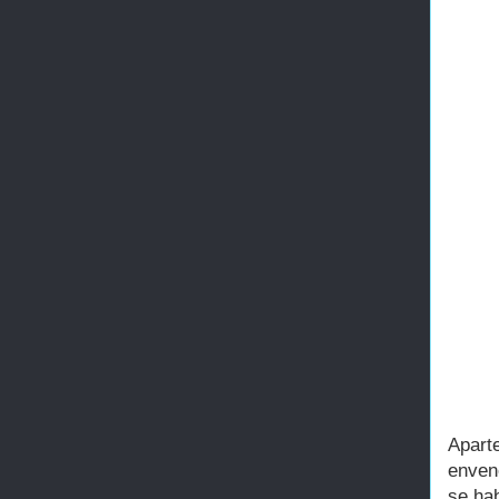
Apart
enven
se ha