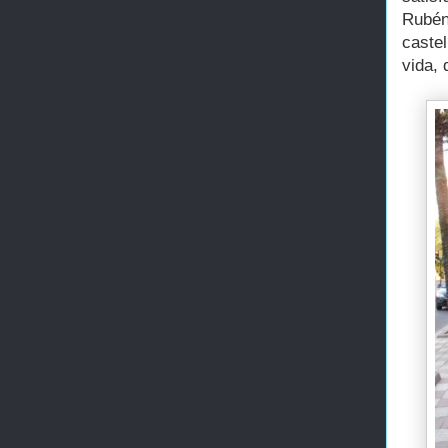
Rubén
caste
vida,