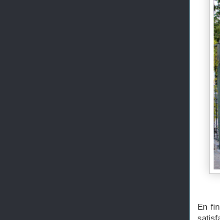
En fi
satis