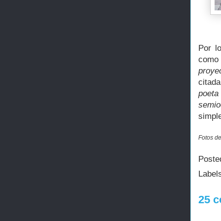
Por l
como 
proye
citad
poeta
semioc
simpl
Fotos de
Poste
Label
25 c