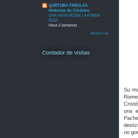
QURTUBA FABULAS.
Historias de Córdoba
UNA VISTA DESDE LA FONDA
RIZZI
Hace 2 semanas
Mostrar todo
Contador de visitas
Su mo
Romer
Crist
una e
Pach
desli
no gor