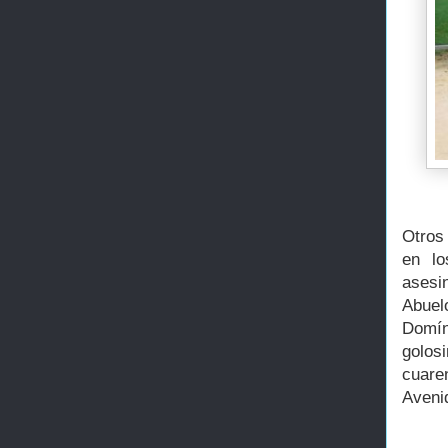
Otros
en lo
asesi
Abuel
Domín
golos
cuare
Avenid