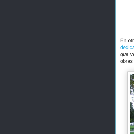
En ot
dedic
que ve
obras