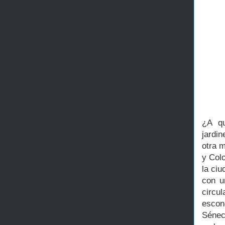
¿A qu
jardi
otra m
y Colo
la ci
con u
circu
escon
Sénec