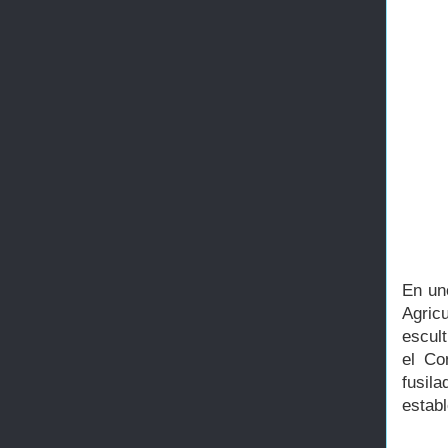
En uno
Agric
escul
el Co
fusila
establ