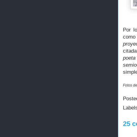
Por l
como 
proye
citad
poeta
semioc
simpl
Fotos de
Poste
Label
25 c