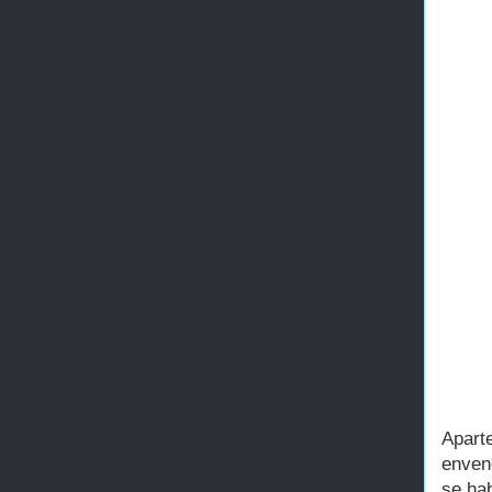
Apart
enven
se ha