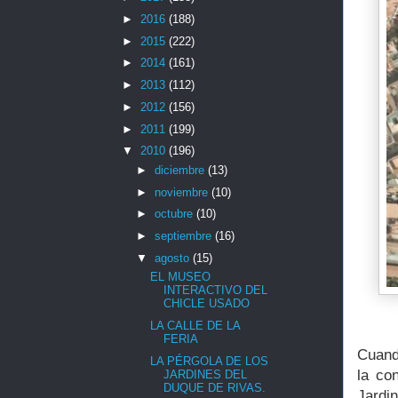
►
2016
(188)
►
2015
(222)
►
2014
(161)
►
2013
(112)
►
2012
(156)
►
2011
(199)
▼
2010
(196)
►
diciembre
(13)
►
noviembre
(10)
►
octubre
(10)
►
septiembre
(16)
▼
agosto
(15)
EL MUSEO
INTERACTIVO DEL
CHICLE USADO
LA CALLE DE LA
FERIA
Cuand
LA PÉRGOLA DE LOS
la co
JARDINES DEL
DUQUE DE RIVAS.
Jardi