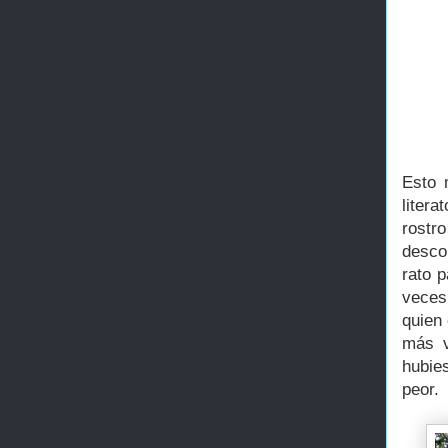
Esto 
liter
rost
desco
rato p
veces
quien
más v
hubie
peor.