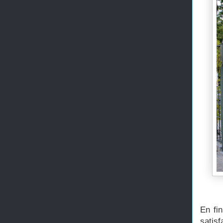
En fi
satis