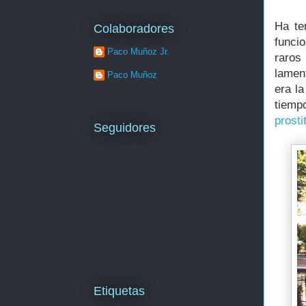
Ha te
Colaboradores
funci
Paco Muñoz Jr.
raros
lamen
Paco Muñoz
era l
tiempo
prosti
Seguidores
Etiquetas