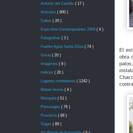
Antonio del Castillo
( 17 )
Articulos
( 900 )
Calles
( 20 )
Expo Arte Contemporáneo 2009
( 4 )
Fotografías
( 3 )
Fuente Agria Santa Elisa
( 74 )
El es
Goval
( 20 )
obra 
patos
Imágenes
( 9 )
insta
Indices
( 20 )
Chaco
Lugares cordobeses
( 1242 )
contra
Mateo Inurria
( 4 )
Mezquita
( 51 )
Personajes
( 76 )
Provincia
( 68 )
Viajes
( 89 )
XV Bienal de Fotografía
( 5 )