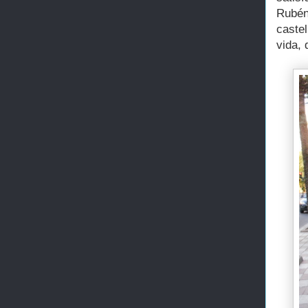
Rubén
caste
vida,