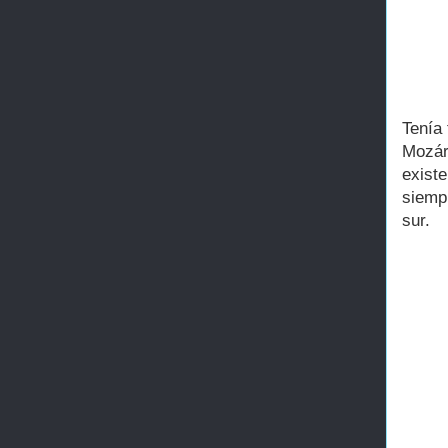
Tenía
Mozár
existe
siemp
sur.