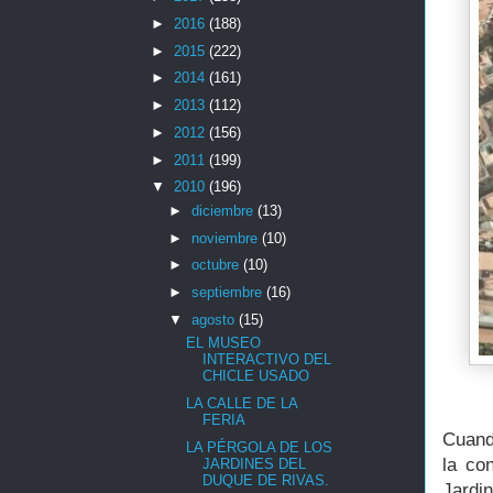
►
2016
(188)
►
2015
(222)
►
2014
(161)
►
2013
(112)
►
2012
(156)
►
2011
(199)
▼
2010
(196)
►
diciembre
(13)
►
noviembre
(10)
►
octubre
(10)
►
septiembre
(16)
▼
agosto
(15)
EL MUSEO
INTERACTIVO DEL
CHICLE USADO
LA CALLE DE LA
FERIA
Cuand
LA PÉRGOLA DE LOS
la co
JARDINES DEL
DUQUE DE RIVAS.
Jardi