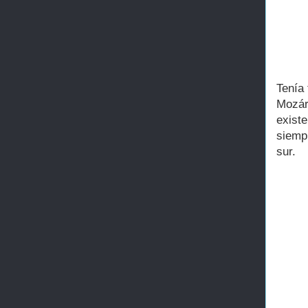
Tenía
Mozár
existe
siemp
sur.