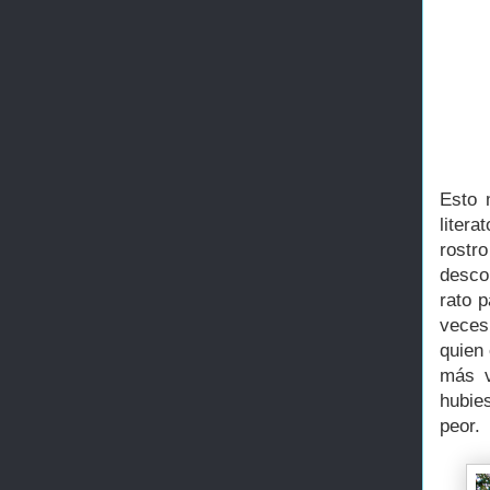
Esto 
liter
rost
desco
rato p
veces
quien
más v
hubie
peor.