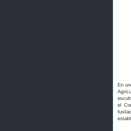
En uno
Agric
escul
el Co
fusila
establ