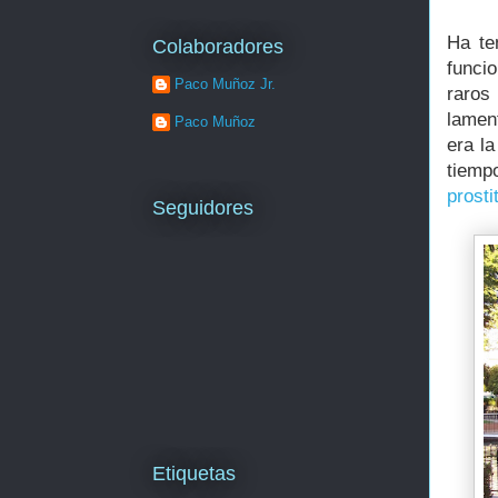
Ha te
Colaboradores
funci
Paco Muñoz Jr.
raros
lamen
Paco Muñoz
era l
tiempo
prosti
Seguidores
Etiquetas