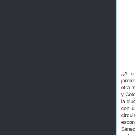
¿A qu
jardi
otra m
y Colo
la ci
con u
circu
escon
Sénec