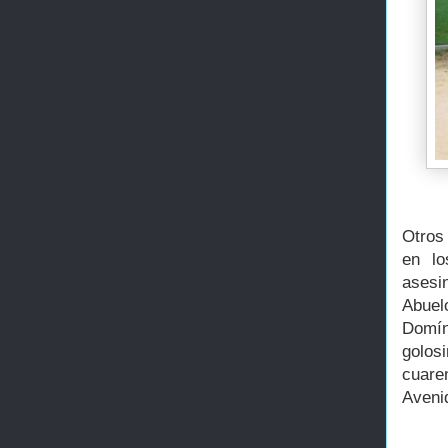
Otros
en lo
asesi
Abuel
Domín
golos
cuare
Avenid