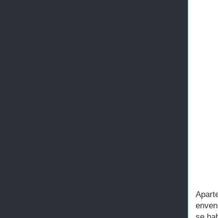
Apart
enven
se ha