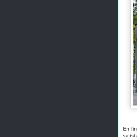
En fi
satis