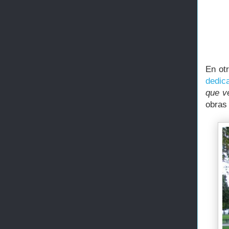
En ot
dedic
que ve
obras