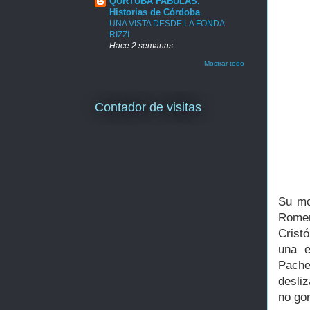
QURTUBA FABULAS.
Historias de Córdoba
UNA VISTA DESDE LA FONDA
RIZZI
Hace 2 semanas
Mostrar todo
Contador de visitas
Su mo
Romer
Crist
una e
Pach
desli
no gor