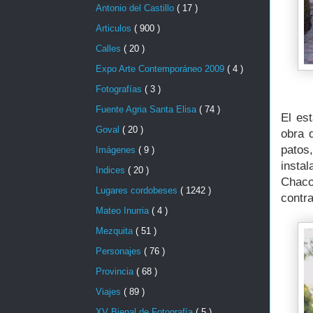
Antonio del Castillo
( 17 )
Articulos
( 900 )
Calles
( 20 )
Expo Arte Contemporáneo 2009
( 4 )
Fotografías
( 3 )
Fuente Agria Santa Elisa
( 74 )
El es
Goval
( 20 )
obra 
patos
Imágenes
( 9 )
insta
Indices
( 20 )
Chaco
Lugares cordobeses
( 1242 )
contra
Mateo Inurria
( 4 )
Mezquita
( 51 )
Personajes
( 76 )
Provincia
( 68 )
Viajes
( 89 )
XV Bienal de Fotografía
( 5 )