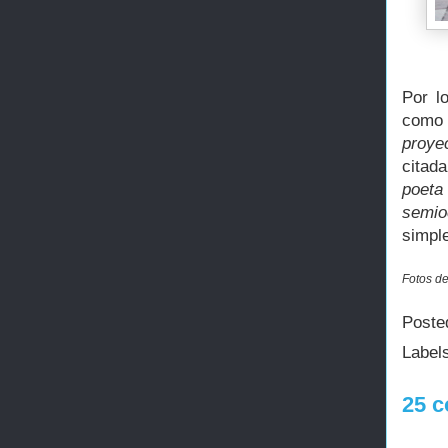
Por l
como 
proye
citad
poeta
semioc
simpl
Fotos de
Poste
Label
25 c