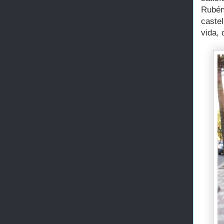
Rubén
caste
vida,