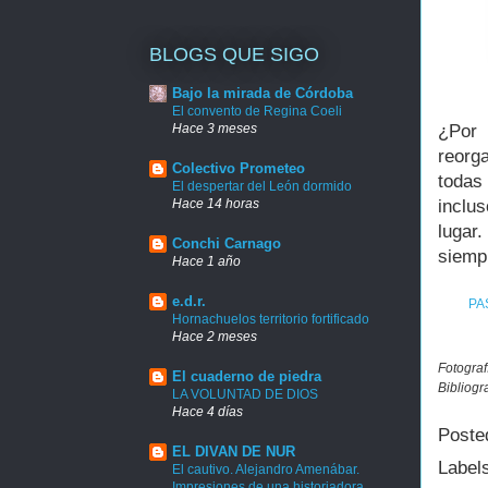
BLOGS QUE SIGO
Bajo la mirada de Córdoba
El convento de Regina Coeli
¿Por 
Hace 3 meses
reorg
Colectivo Prometeo
todas
El despertar del León dormido
inclu
Hace 14 horas
lugar
Conchi Carnago
siempr
Hace 1 año
e.d.r.
PA
Hornachuelos territorio fortificado
Hace 2 meses
Fotograf
El cuaderno de piedra
Bibliogr
LA VOLUNTAD DE DIOS
Hace 4 días
Poste
EL DIVAN DE NUR
Label
El cautivo. Alejandro Amenábar.
Impresiones de una historiadora