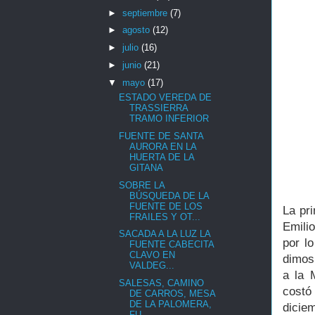
►
septiembre
(7)
►
agosto
(12)
►
julio
(16)
►
junio
(21)
▼
mayo
(17)
ESTADO VEREDA DE
TRASSIERRA
TRAMO INFERIOR
FUENTE DE SANTA
AURORA EN LA
HUERTA DE LA
GITANA
SOBRE LA
BÚSQUEDA DE LA
FUENTE DE LOS
La pr
FRAILES Y OT...
Emili
SACADA A LA LUZ LA
por l
FUENTE CABECITA
CLAVO EN
dimos
VALDEG...
a la 
SALESAS, CAMINO
costó
DE CARROS, MESA
DE LA PALOMERA,
dicie
FU...