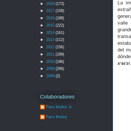
La im
►
2018
(173)
extra
►
2017
(158)
gener
►
2016
(188)
valle
►
2015
(222)
grand
►
2014
(161)
trans
►
2013
(112)
estaba
►
2012
(156)
del m
►
2011
(199)
dónde
►
2010
(196)
4°46'31
►
2009
(206)
►
2008
(2)
Colaboradores
Paco Muñoz Jr.
Paco Muñoz