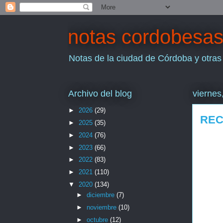
notas cordobesa
Notas de la ciudad de Córdoba y otras
Archivo del blog
viernes
►
2026
(29)
REC
►
2025
(35)
►
2024
(76)
►
2023
(66)
►
2022
(83)
►
2021
(110)
▼
2020
(134)
►
diciembre
(7)
►
noviembre
(10)
►
octubre
(12)