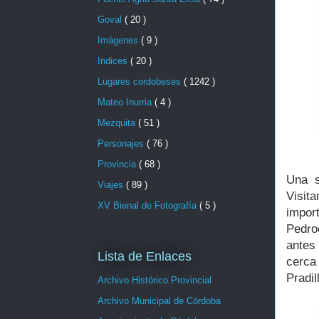
Goval
( 20 )
Imágenes
( 9 )
Indices
( 20 )
Lugares cordobeses
( 1242 )
Mateo Inurria
( 4 )
Mezquita
( 51 )
Personajes
( 76 )
Provincia
( 68 )
Una s
Viajes
( 89 )
Visit
XV Bienal de Fotografía
( 5 )
impor
Pedro
antes
Lista de Enlaces
cerca 
Pradil
Archivo Histórico Provincial
Archivo Municipal de Córdoba