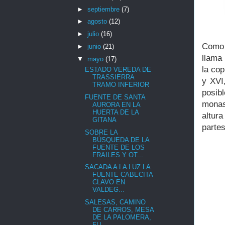
►
septiembre
(7)
►
agosto
(12)
►
julio
(16)
Como 
►
junio
(21)
llama
▼
mayo
(17)
la co
ESTADO VEREDA DE
TRASSIERRA
y XVI
TRAMO INFERIOR
posib
FUENTE DE SANTA
monas
AURORA EN LA
HUERTA DE LA
altur
GITANA
partes
SOBRE LA
BÚSQUEDA DE LA
FUENTE DE LOS
FRAILES Y OT...
SACADA A LA LUZ LA
FUENTE CABECITA
CLAVO EN
VALDEG...
SALESAS, CAMINO
DE CARROS, MESA
DE LA PALOMERA,
FU...