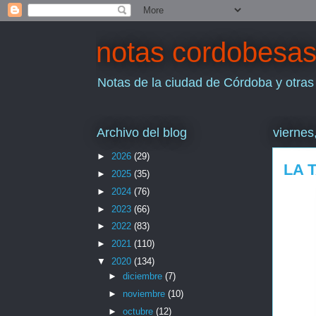
notas cordobesa
Notas de la ciudad de Córdoba y otras
Archivo del blog
viernes
►
2026
(29)
LA 
►
2025
(35)
►
2024
(76)
►
2023
(66)
►
2022
(83)
►
2021
(110)
▼
2020
(134)
►
diciembre
(7)
►
noviembre
(10)
►
octubre
(12)