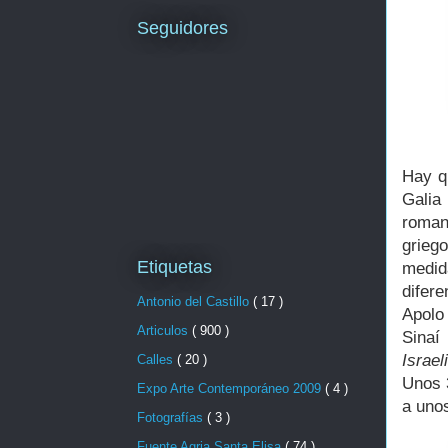
Seguidores
Hay q
Galia
roma
grieg
Etiquetas
medid
difer
Antonio del Castillo
( 17 )
Apolo
Articulos
( 900 )
Sinaí
Israe
Calles
( 20 )
Unos 
Expo Arte Contemporáneo 2009
( 4 )
a uno
Fotografías
( 3 )
Fuente Agria Santa Elisa
( 74 )