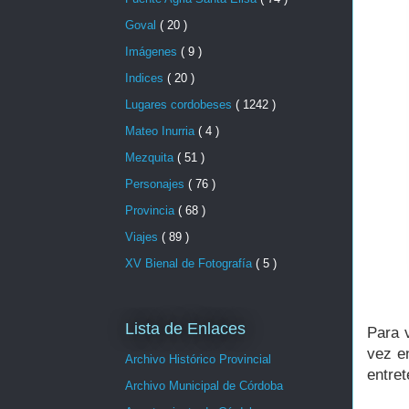
Goval
( 20 )
Imágenes
( 9 )
Indices
( 20 )
Lugares cordobeses
( 1242 )
Mateo Inurria
( 4 )
Mezquita
( 51 )
Personajes
( 76 )
Provincia
( 68 )
Viajes
( 89 )
XV Bienal de Fotografía
( 5 )
Lista de Enlaces
Para 
vez en
Archivo Histórico Provincial
entret
Archivo Municipal de Córdoba