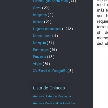
Fuente Agria Santa Elisa
( 74 )
medio
Goval
( 20 )
más l
Imágenes
( 9 )
que h
reque
Indices
( 20 )
terre
Lugares cordobeses
( 1242 )
el d
Mateo Inurria
( 4 )
mome
Mezquita
( 51 )
disfru
Personajes
( 76 )
Provincia
( 68 )
Viajes
( 89 )
XV Bienal de Fotografía
( 5 )
Lista de Enlaces
Archivo Histórico Provincial
Archivo Municipal de Córdoba