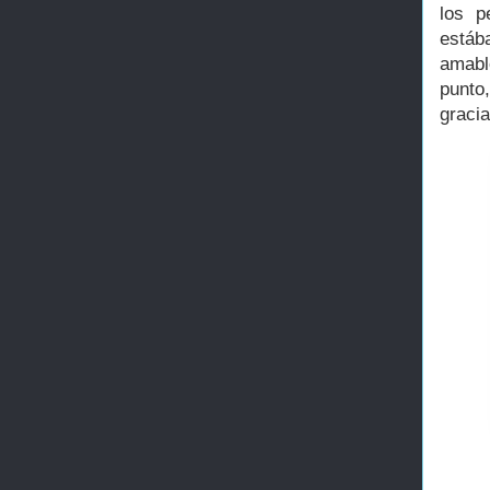
los p
está
amabl
punto
gracia