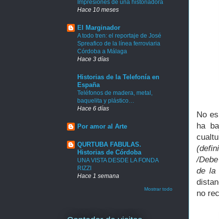
Impresiones de una historiadora
Hace 10 meses
El Marginador
A todo tren: el reportaje de José
Spreafico de la línea ferroviaria
Córdoba a Málaga
Hace 3 días
Historias de la Telefonía en
España
Teléfonos de madera, metal,
baquelita y plástico…
Hace 6 días
No es
ha ba
Por amor al Arte
cualt
QURTUBA FABULAS.
(defin
Historias de Córdoba
/Debe 
UNA VISTA DESDE LA FONDA
RIZZI
de la
Hace 1 semana
distan
Mostrar todo
no re