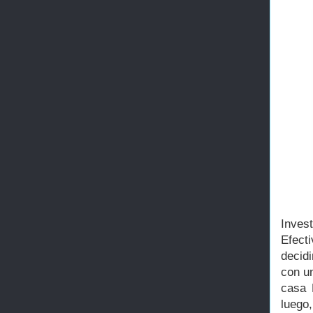
Inve
Efect
decid
con un
casa 
luego,