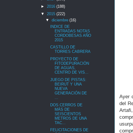
►
2016
(188)
▼
2015
(222)
▼
diciembre
(16)
INDICE DE
ENTRADAS NOTAS
CORDOBESAS AÑO
2015
CASTILLO DE
TORRES CABRERA
PROYECTO DE
FITODEPURACIÓN
DE AGUAS,
CENTRO DE VIS...
JUEGO DE PISTAS:
BEIRUT Y UNA
NUEVA
GENERACIÓN DE
Ayer 
...
del R
DOS CERROS DE
MÁS DE
Artafi
SEISCIENTOS
compr
METROS DE UNA
TAC...
usurp
FELICITACIONES DE
compr