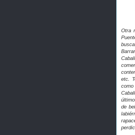
Otra 
Puent
busca
Barra
Cabal
comer
conte
etc. T
como l
Cabal
último
de be
labié
rapac
perdic