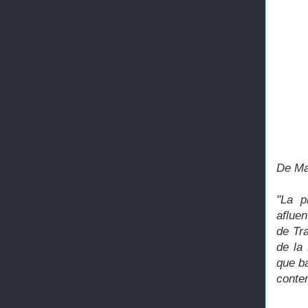
De Ma
"La p
afluen
de Tr
de la
que ba
contem