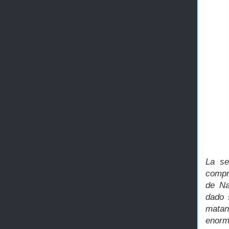
La se
compre
de Na
dado 
matan
enorm