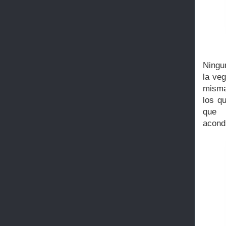
Ningu
la veg
misma
los q
que 
acondi