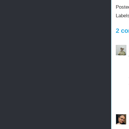
Poste
Label
2 co