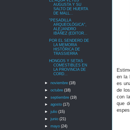
EL AQUA VETUS
AUGUSTA Y SU
SALTO DE HUERTA
DE MALL...
"PESADILLA
ARQUEOLÓGICA",
ALEJANDRO
IBÁÑEZ (EDITOR...
POR EL SENDERO DE
LA MEMORIA
HISTÓRICA DE
TRASSIERRA
HONGOS Y SETAS
COMESTIBLES EN
LA PROVINCIA DE
Estim
CORD...
en la
es un
►
noviembre
(18)
de lo
►
octubre
(18)
con l
►
septiembre
(19)
que d
►
agosto
(17)
espesu
►
julio
(15)
►
junio
(21)
►
mayo
(24)