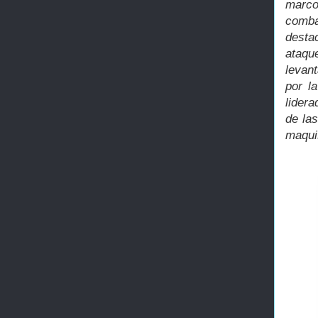
marco
comba
desta
ataqu
levan
por l
lidera
de la
maqui