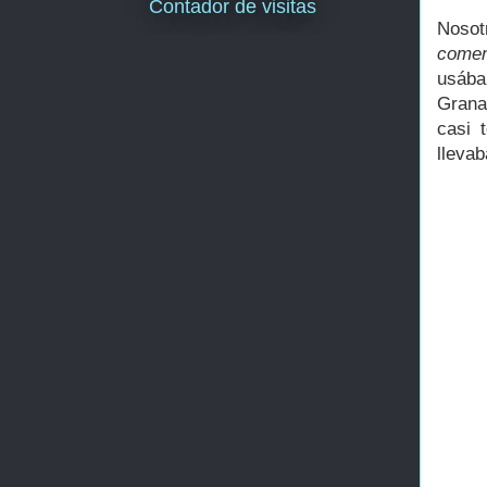
Contador de visitas
Noso
comen
usába
Grana
casi 
llevab