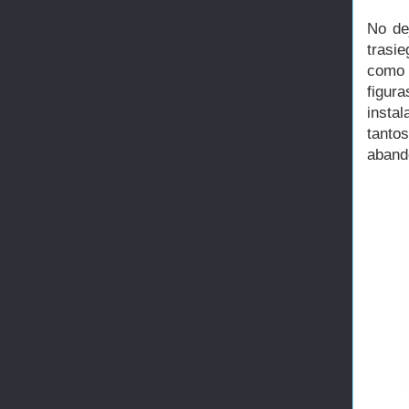
No de
trasi
como 
figur
insta
tanto
abando