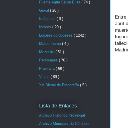
Fuente Agria Santa Elisa
( 74 )
Goval
( 20 )
Entre
Imágenes
( 9 )
abril 
Indices
( 20 )
muert
Lugares cordobeses
( 1242 )
fogon
fallec
Mateo Inurria
( 4 )
Madri
Mezquita
( 51 )
Personajes
( 76 )
Provincia
( 68 )
Viajes
( 89 )
XV Bienal de Fotografía
( 5 )
Lista de Enlaces
Archivo Histórico Provincial
Archivo Municipal de Córdoba