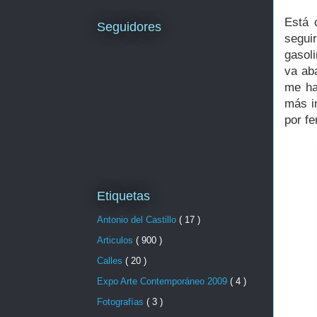
Está 
Seguidores
segui
gasol
va ab
me ha
más i
por fe
Etiquetas
Antonio del Castillo
( 17 )
Articulos
( 900 )
Calles
( 20 )
Expo Arte Contemporáneo 2009
( 4 )
Fotografías
( 3 )