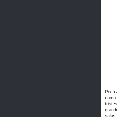
Poco a
como 
trist
grand
salas