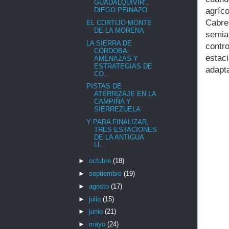
GUADALQUIVIR",
agríc
DIEGO PEINAZO
Cabre
EL CORTIJO MONTE
DE LA MORENA
semia
LA SIERRA DE
contro
CÓRDOBA:
estac
AMENAZAS Y
ESTRATEGIAS DE
adapt
CO...
PISTAS DE
ATERRIZAJE EN LA
CAMPIÑA Y
SIERREZUELA
Y PARA FINALIZAR,
TRES ESTACIONES
DE LA ANTIGUA
LÍ...
►
octubre
(18)
►
septiembre
(19)
►
agosto
(17)
►
julio
(15)
►
junio
(21)
►
mayo
(24)