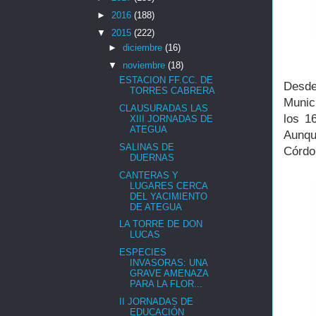
►
2016
(188)
▼
2015
(222)
►
diciembre
(16)
▼
noviembre
(18)
ESTACION FF.CC. DE
Desde
TORRES CABRERA
Munici
CLAUSURADAS LAS
los 1
XIII JORNADAS DE
ATEGUA
Aunqu
SALINAS DE
Córdo
DUERNAS
CANTERAS Y
LUGARES CERCA
DEL YACIMIENTO
DE ATEGUA
LA TORRE DE DON
LUCAS
ESPECIES
INVASORAS: UNA
GRAVE AMENAZA
PARA LA FLOR...
II JORNADAS DE
EDUCACIÓN