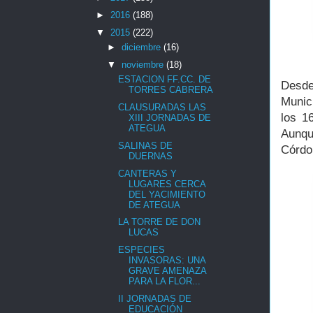
►
2016
(188)
▼
2015
(222)
►
diciembre
(16)
▼
noviembre
(18)
ESTACION FF.CC. DE
Desde
TORRES CABRERA
Munici
CLAUSURADAS LAS
los 1
XIII JORNADAS DE
ATEGUA
Aunqu
SALINAS DE
Córdo
DUERNAS
CANTERAS Y
LUGARES CERCA
DEL YACIMIENTO
DE ATEGUA
LA TORRE DE DON
LUCAS
ESPECIES
INVASORAS: UNA
GRAVE AMENAZA
PARA LA FLOR...
II JORNADAS DE
EDUCACIÓN