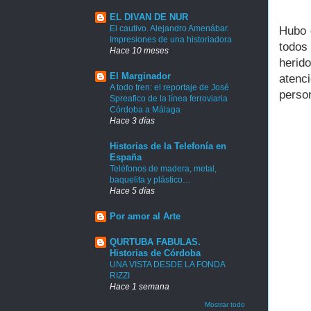
EL DIVAN DE NUR
El cautivo. Alejandro Amenábar.
Hubo 
Impresiones de una historiadora
todos
Hace 10 meses
herid
El Marginador
atenc
A todo tren: el reportaje de José
person
Spreafico de la línea ferroviaria
Córdoba a Málaga
Hace 3 días
Historias de la Telefonía en
España
Teléfonos de madera, metal,
baquelita y plástico…
Hace 5 días
Por amor al Arte
QURTUBA FABULAS.
Historias de Córdoba
UNA VISTA DESDE LA FONDA
RIZZI
Hace 1 semana
Mostrar todo