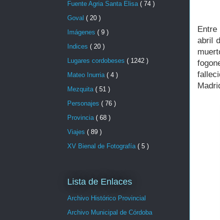
Fuente Agria Santa Elisa
( 74 )
Goval
( 20 )
Entre
Imágenes
( 9 )
abril 
Indices
( 20 )
muert
Lugares cordobeses
( 1242 )
fogon
fallec
Mateo Inurria
( 4 )
Madri
Mezquita
( 51 )
Personajes
( 76 )
Provincia
( 68 )
Viajes
( 89 )
XV Bienal de Fotografía
( 5 )
Lista de Enlaces
Archivo Histórico Provincial
Archivo Municipal de Córdoba