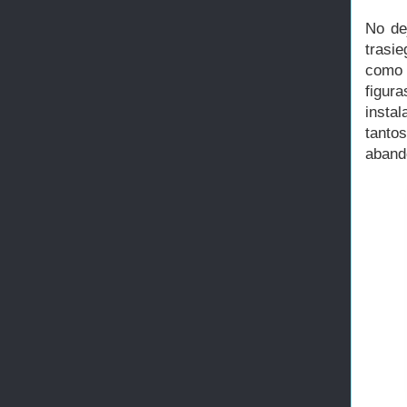
No de
trasi
como 
figur
insta
tanto
abando