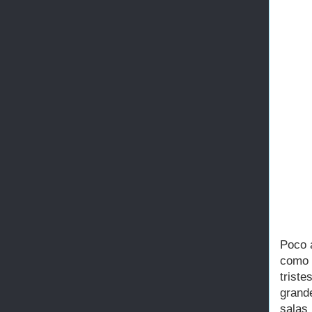
Poco a
como 
trist
grand
salas