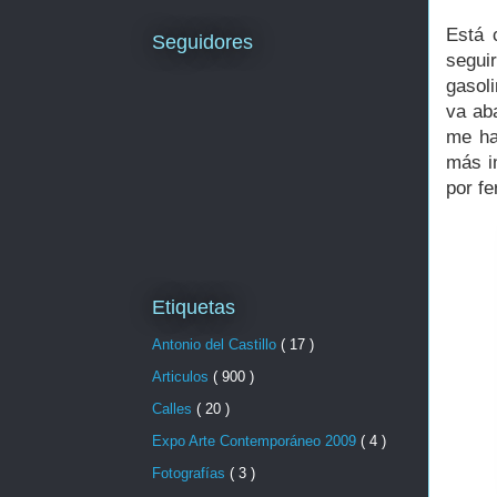
Está 
Seguidores
segui
gasol
va ab
me ha
más i
por fe
Etiquetas
Antonio del Castillo
( 17 )
Articulos
( 900 )
Calles
( 20 )
Expo Arte Contemporáneo 2009
( 4 )
Fotografías
( 3 )