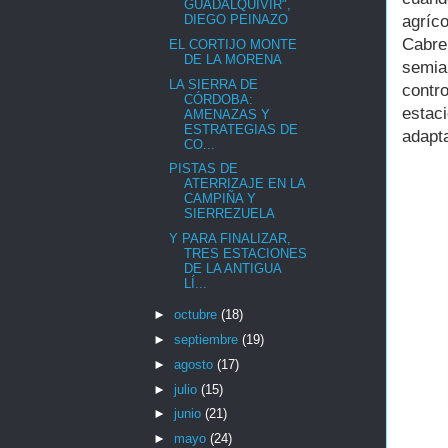
GUADALQUIVIR",
agríc
DIEGO PEINAZO
Cabre
EL CORTIJO MONTE
DE LA MORENA
semia
LA SIERRA DE
contro
CÓRDOBA:
estac
AMENAZAS Y
ESTRATEGIAS DE
adapt
CO...
PISTAS DE
ATERRIZAJE EN LA
CAMPIÑA Y
SIERREZUELA
Y PARA FINALIZAR,
TRES ESTACIONES
DE LA ANTIGUA
LÍ...
►
octubre
(18)
►
septiembre
(19)
►
agosto
(17)
►
julio
(15)
►
junio
(21)
►
mayo
(24)