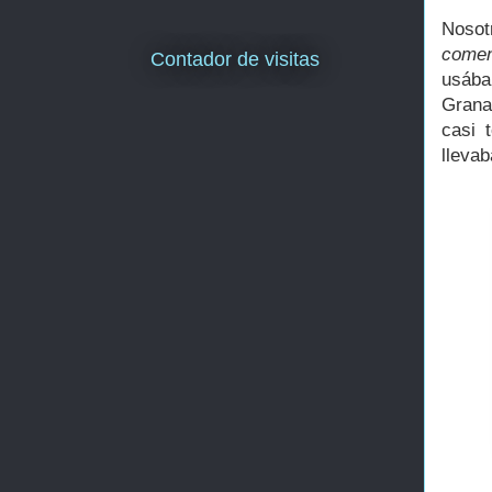
Noso
comen
Contador de visitas
usába
Grana
casi 
llevab