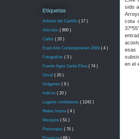
sido a
Etiquetas
Arroy
cota 
Antonio del Castillo
( 17 )
37º55
Articulos
( 900 )
entra
Calles
( 20 )
acost
Expo Arte Contemporáneo 2009
( 4 )
esas 
subsis
Fotografías
( 3 )
en el 
Fuente Agria Santa Elisa
( 74 )
Goval
( 20 )
Imágenes
( 9 )
Indices
( 20 )
Lugares cordobeses
( 1242 )
Mateo Inurria
( 4 )
Mezquita
( 51 )
Personajes
( 76 )
Provincia
( 68 )