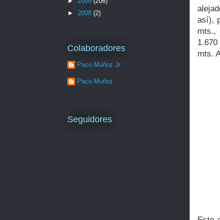
►
2009
(206)
aleja
►
2008
(2)
así),
mts.,
1.670
Colaboradores
mts. A
Paco Muñoz Jr.
Paco Muñoz
Seguidores
Este 