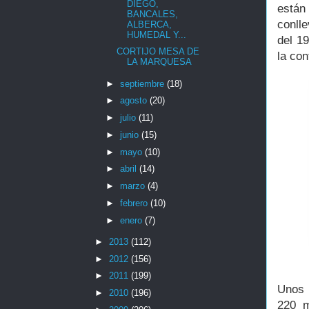
DIEGO,
están
BANCALES,
conll
ALBERCA,
HUMEDAL Y...
del 1
CORTIJO MESA DE
la con
LA MARQUESA
►
septiembre
(18)
►
agosto
(20)
►
julio
(11)
►
junio
(15)
►
mayo
(10)
►
abril
(14)
►
marzo
(4)
►
febrero
(10)
►
enero
(7)
►
2013
(112)
►
2012
(156)
►
2011
(199)
Unos 
►
2010
(196)
220 m