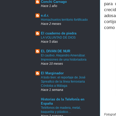
Conchi Carnago
para 
Hace 1 año
crecid
adosad
e.d.r.
Hornachuelos territorio fortificado
corti
Hace 2 meses
como 
El cuaderno de piedra
LA VOLUNTAD DE DIOS
Hace 5 días
EL DIVAN DE NUR
El cautivo. Alejandro Amenábar.
Impresiones de una historiadora
Hace 10 meses
El Marginador
A todo tren: el reportaje de José
Spreafico de la línea ferroviaria
Córdoba a Málaga
Hace 1 semana
Historias de la Telefonía en
España
Teléfonos de madera, metal,
baquelita y plástico…
Fotograf
Hace 1 semana