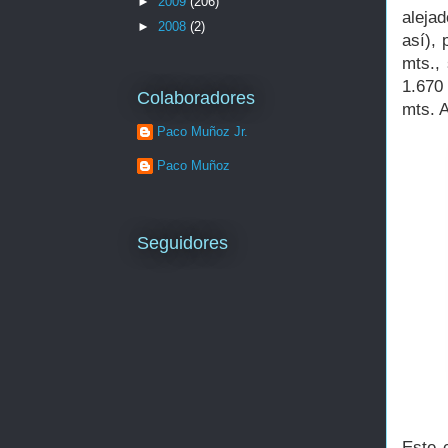
►
2009
(206)
aleja
►
2008
(2)
así),
mts.,
1.670
Colaboradores
mts. A
Paco Muñoz Jr.
Paco Muñoz
Seguidores
Este 