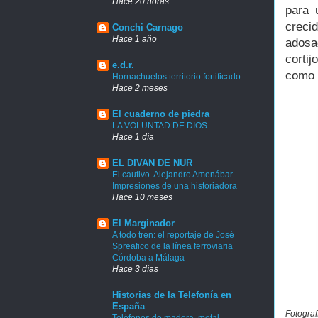
Hace 20 horas
para 
crecid
Conchi Carnago
Hace 1 año
adosad
corti
e.d.r.
como 
Hornachuelos territorio fortificado
Hace 2 meses
El cuaderno de piedra
LA VOLUNTAD DE DIOS
Hace 1 día
EL DIVAN DE NUR
El cautivo. Alejandro Amenábar.
Impresiones de una historiadora
Hace 10 meses
El Marginador
A todo tren: el reportaje de José
Spreafico de la línea ferroviaria
Córdoba a Málaga
Hace 3 días
Historias de la Telefonía en
España
Fotograf
Teléfonos de madera, metal,