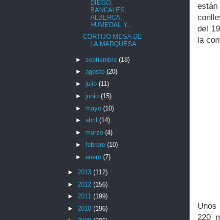
DIEGO,
están
BANCALES,
conll
ALBERCA,
HUMEDAL Y...
del 1
CORTIJO MESA DE
la con
LA MARQUESA
►
septiembre
(18)
►
agosto
(20)
►
julio
(11)
►
junio
(15)
►
mayo
(10)
►
abril
(14)
►
marzo
(4)
►
febrero
(10)
►
enero
(7)
►
2013
(112)
►
2012
(156)
►
2011
(199)
Unos 
►
2010
(196)
220 m