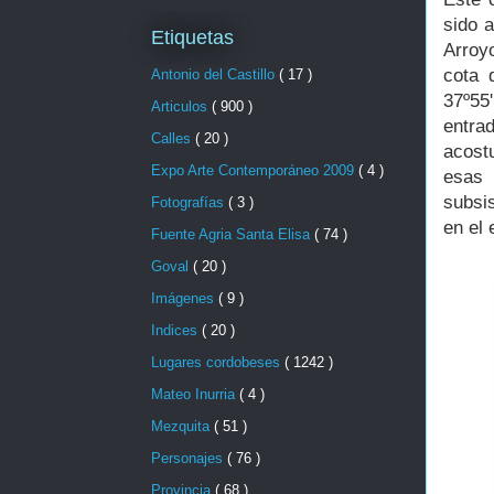
sido a
Etiquetas
Arroy
cota 
Antonio del Castillo
( 17 )
37º55
Articulos
( 900 )
entra
Calles
( 20 )
acost
Expo Arte Contemporáneo 2009
( 4 )
esas 
subsis
Fotografías
( 3 )
en el 
Fuente Agria Santa Elisa
( 74 )
Goval
( 20 )
Imágenes
( 9 )
Indices
( 20 )
Lugares cordobeses
( 1242 )
Mateo Inurria
( 4 )
Mezquita
( 51 )
Personajes
( 76 )
Provincia
( 68 )