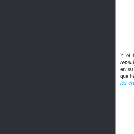
Y el 
repelú
en su
que h
los c