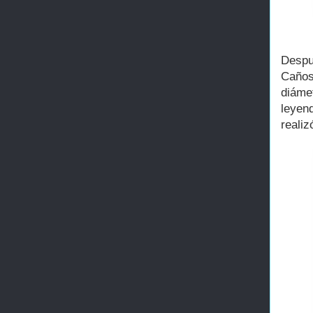
Despu
Caños
diáme
leyen
realiz