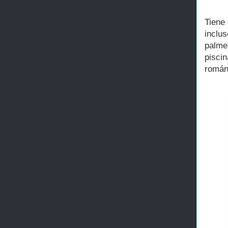
Tiene 
inclus
palme
pisci
román