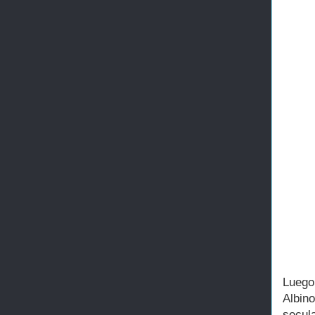
Luego
Albin
secul