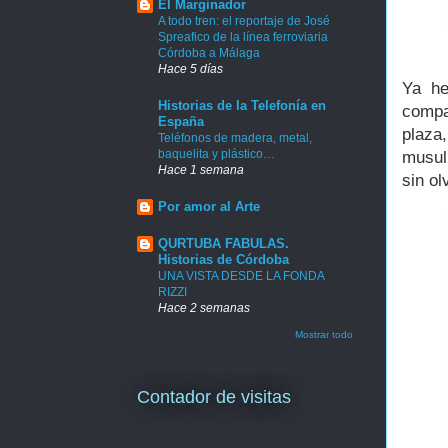
El Marginador
A todo tren: el reportaje de José
Spreafico de la línea ferroviaria
Córdoba a Málaga
Hace 5 días
Ya he
Historias de la Telefonía en
compa
España
plaza
Teléfonos de madera, metal,
baquelita y plástico…
musul
Hace 1 semana
sin ol
Por amor al Arte
QURTUBA FABULAS.
Historias de Córdoba
UNA VISTA DESDE LA FONDA
RIZZI
Hace 2 semanas
Mostrar todo
Contador de visitas