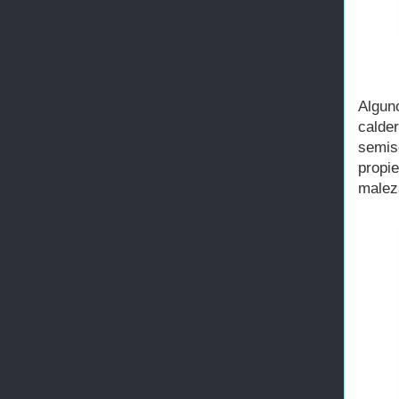
Algun
calde
semis
propi
malez