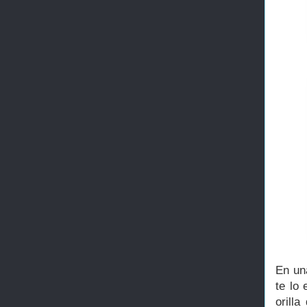
En una
te lo
orill