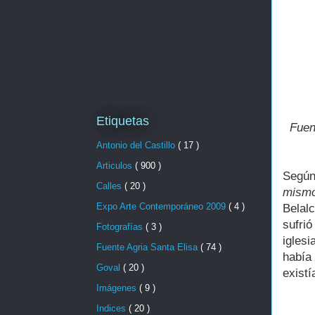
Etiquetas
Fuen
Antonio del Castillo
( 17 )
Articulos
( 900 )
Según
Calles
( 20 )
mismo
Expo Arte Contemporáneo 2009
( 4 )
Belal
sufri
Fotografías
( 3 )
igles
Fuente Agria Santa Elisa
( 74 )
había
Goval
( 20 )
existí
Imágenes
( 9 )
Indices
( 20 )