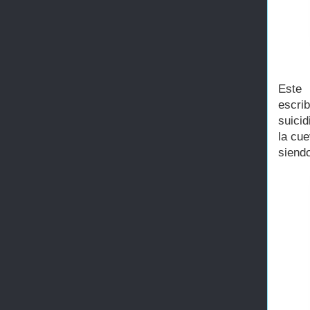
Este 
escri
suici
la cu
siend