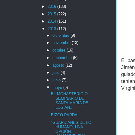
►
2016
(188)
►
2015
(222)
►
2014
(161)
▼
2013
(112)
►
diciembre
(9)
►
noviembre
(13)
►
octubre
(16)
►
septiembre
(5)
El pa
►
agosto
(12)
Jimén
►
julio
(4)
guiad
►
junio
(7)
tenía
▼
mayo
(9)
Virgin
EL MONASTERIO O
SEMINARIO DE
SANTA MARÍA DE
LOS ÁN...
BIZCO PARDAL
"GUARDIANES DE LO
HUMANO, UNA
OPCIÓN