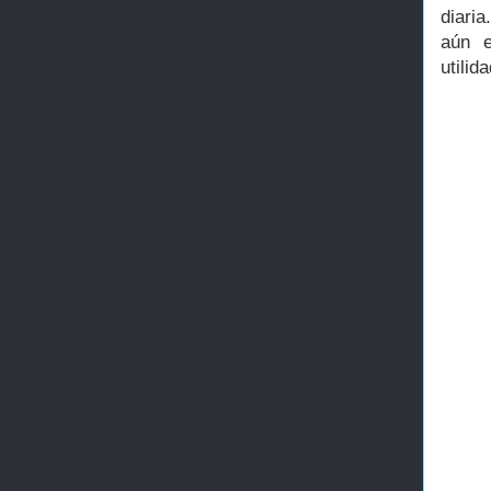
diaria
aún e
utilid