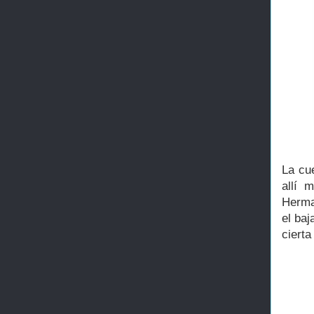
La cue
allí 
Herma
el baj
ciert