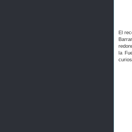
El rec
Barran
redon
la Fu
curio