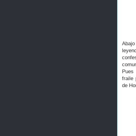
Abajo
leyend
confe
comun
Pues 
fraile
de Ho