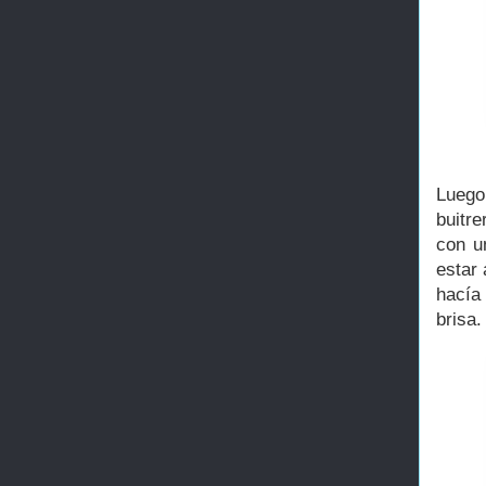
Luego
buitre
con u
estar 
hacía
brisa.