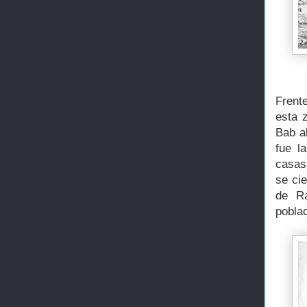
Frente
esta 
Bab a
fue l
casas 
se ci
de Ra
poblac