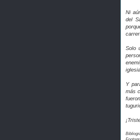
Ni aú
del S
porque
carrer
Solo 
perso
enemi
iglesi
Y par
más c
fuero
tuguri
¡Tris
Bibliog
Footogr