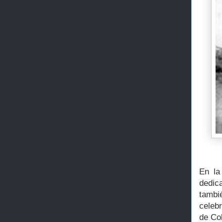
En la
dedic
tamb
celeb
de Col