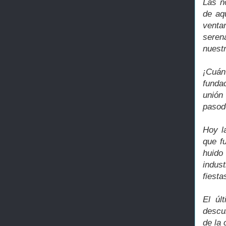
Las n
de aq
venta
seren
nuest
¡Cuán
funda
unión
pasod
Hoy l
que f
huido
indus
fiesta
El úl
descu
de la