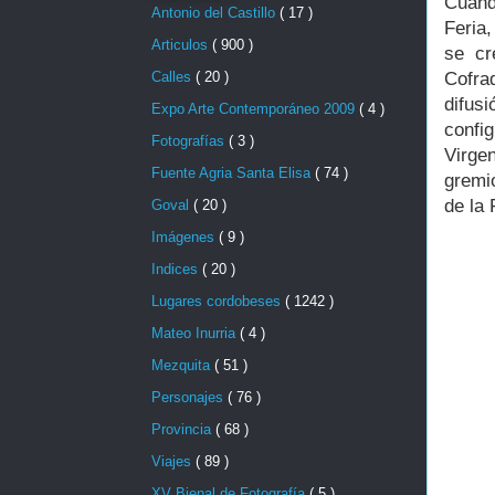
Cuand
Antonio del Castillo
( 17 )
Feria
Articulos
( 900 )
se cr
Calles
( 20 )
Cofra
difus
Expo Arte Contemporáneo 2009
( 4 )
confi
Fotografías
( 3 )
Virge
Fuente Agria Santa Elisa
( 74 )
gremi
de la 
Goval
( 20 )
Imágenes
( 9 )
Indices
( 20 )
Lugares cordobeses
( 1242 )
Mateo Inurria
( 4 )
Mezquita
( 51 )
Personajes
( 76 )
Provincia
( 68 )
Viajes
( 89 )
XV Bienal de Fotografía
( 5 )