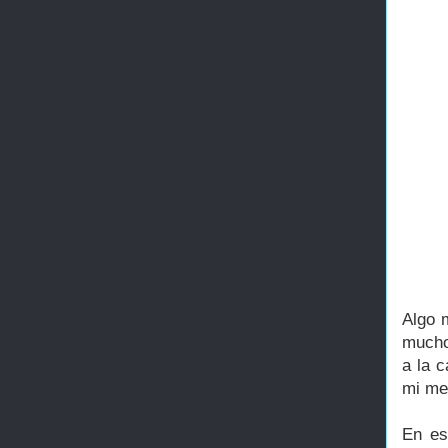
Algo 
mucho
a la 
mi me 
En es