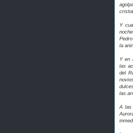
agolp
cristi
Y cua
noche
Pedro 
la an
Y en 
las a
del R
novio
dulces
las ar
A las
Auror
inmed