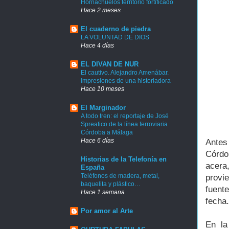
Hornachuelos territorio fortificado
Hace 2 meses
El cuaderno de piedra
LA VOLUNTAD DE DIOS
Hace 4 días
EL DIVAN DE NUR
El cautivo. Alejandro Amenábar.
Impresiones de una historiadora
Hace 10 meses
El Marginador
A todo tren: el reportaje de José
Spreafico de la línea ferroviaria
Córdoba a Málaga
Hace 6 días
Antes
Córdo
Historias de la Telefonía en
acera,
España
Teléfonos de madera, metal,
provi
baquelita y plástico…
fuent
Hace 1 semana
fecha.
Por amor al Arte
En la