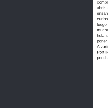
compr
abrir
ensan
curio
luego
mucha
holan
poner
Alvari
Porti
pendi