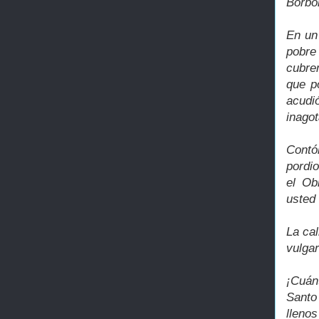
Borbó
En un
pobre
cubren
que p
acudi
inagot
Contó
pordi
el Ob
usted
La cal
vulga
¡Cuán
Santo
lleno