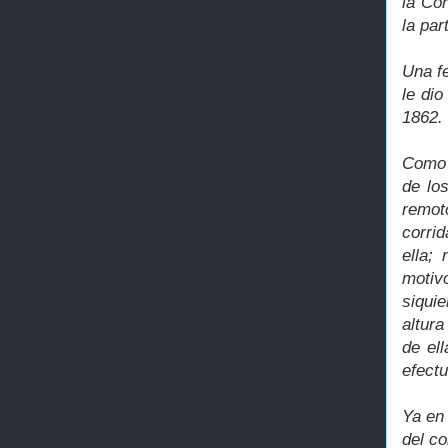
la Co
la par
Una fe
le di
1862.
Como 
de los
remot
corri
ella;
motiv
siqui
altur
de el
efectu
Ya en 
del c