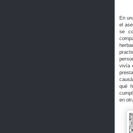
En una
el as
se co
compa
herba
practi
perso
vivía
prest
causá
qué h
cumpli
en otr