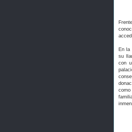
Frent
conoc
accede
En la
su lla
con u
palac
conser
donac
como 
famil
inmen