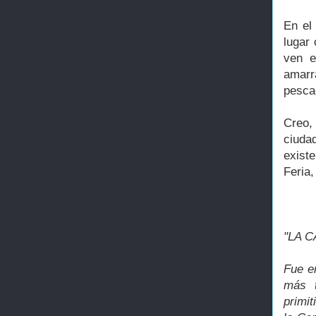
En el
lugar 
ven e
amarr
pesca
Creo,
ciuda
existe
Feria,
"LA C
Fue e
más t
primi