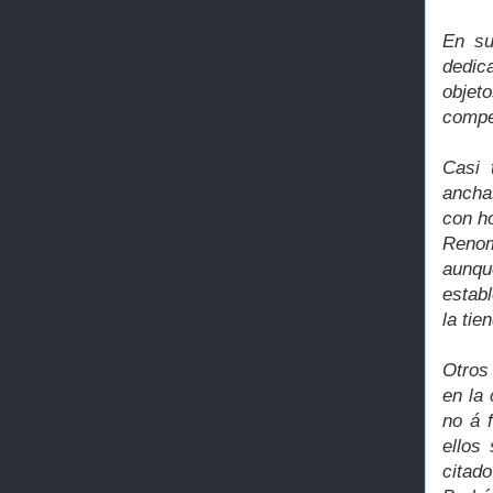
En su
dedic
objet
compe
Casi 
anchas
con ho
Renom
aunqu
establ
la tie
Otros
en la
no á 
ellos
citado