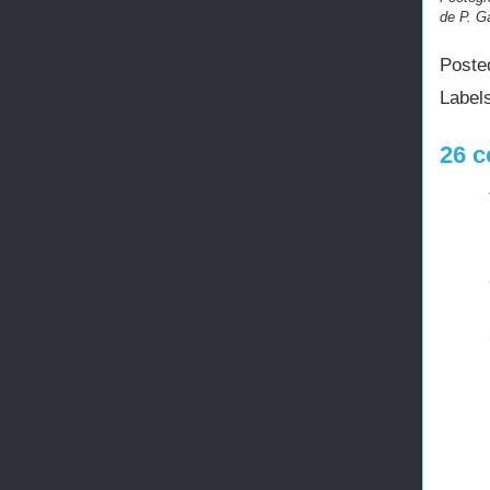
de P. G
Poste
Label
26 c