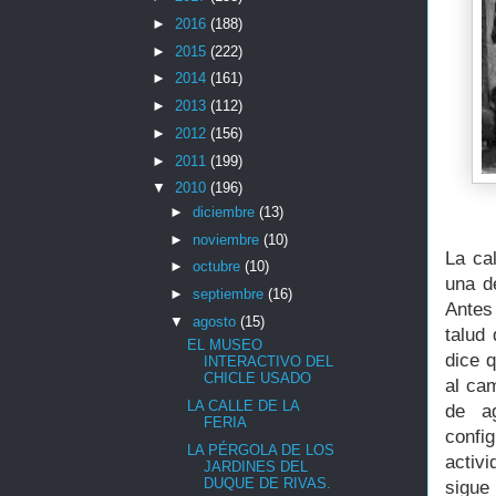
►
2016
(188)
►
2015
(222)
►
2014
(161)
►
2013
(112)
►
2012
(156)
►
2011
(199)
▼
2010
(196)
►
diciembre
(13)
►
noviembre
(10)
La ca
►
octubre
(10)
una d
►
septiembre
(16)
Antes
▼
agosto
(15)
talud
EL MUSEO
dice 
INTERACTIVO DEL
CHICLE USADO
al cam
LA CALLE DE LA
de a
FERIA
confi
LA PÉRGOLA DE LOS
activ
JARDINES DEL
DUQUE DE RIVAS.
sigue