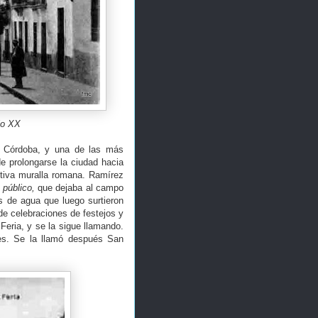
lo XX
de Córdoba, y una de las más
de prolongarse la ciudad hacia
mitiva muralla romana. Ramírez
 público,
que dejaba al campo
os de agua que luego surtieron
de celebraciones de festejos y
Feria, y se la sigue llamando.
es. Se la llamó después San