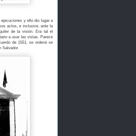
 ejecuciones y ello dio lugar a
s actos, e inclusive, ante la
iler de la visión. Era tal el
tario a usar las vistas. Parece
acuerdo de 1551, se ordenó se
n Salvador.