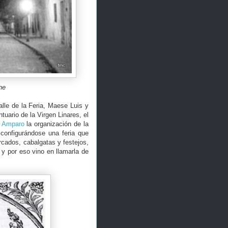
he
lle de la Feria, Maese Luis y
tuario de la Virgen Linares, el
l Amparo
la organización de la
 configurándose una feria que
cados, cabalgatas y festejos,
y por eso vino en llamarla de