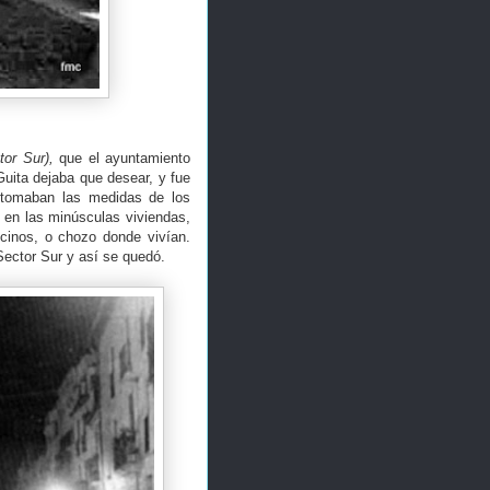
or Sur),
que el ayuntamiento
Guita dejaba que desear, y fue
 tomaban las medidas de los
 en las minúsculas viviendas,
cinos, o chozo donde vivían.
Sector Sur y así se quedó.