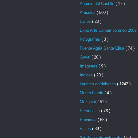
Antonio del Castillo
( 17 )
Articulos
( 900 )
Calles
( 20 )
Expo Arte Contemporáneo 2009
Fotografías
( 3 )
Fuente Agria Santa Elisa
( 74 )
Goval
( 20 )
Imágenes
( 9 )
Indices
( 20 )
Lugares cordobeses
( 1242 )
Mateo Inurria
( 4 )
Mezquita
( 51 )
Personajes
( 76 )
Provincia
( 68 )
Viajes
( 89 )
XV Bienal de Fotografía
( 5 )