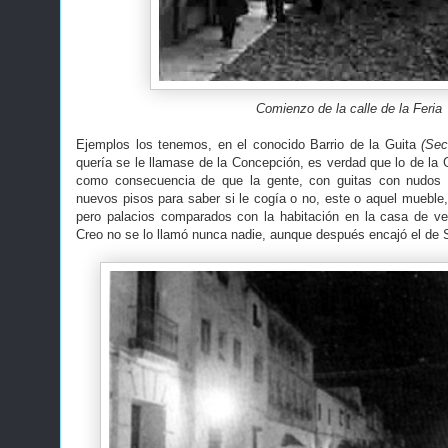
Comienzo de la calle de la Feria
Ejemplos los tenemos, en el conocido Barrio de la Guita
(Sect
quería se le llamase de la Concepción, es verdad que lo de la 
como consecuencia de que la gente, con guitas con nudos
nuevos pisos para saber si le cogía o no, este o aquel mueble,
pero palacios comparados con la habitación en la casa de ve
Creo no se lo llamó nunca nadie, aunque después encajó el de 