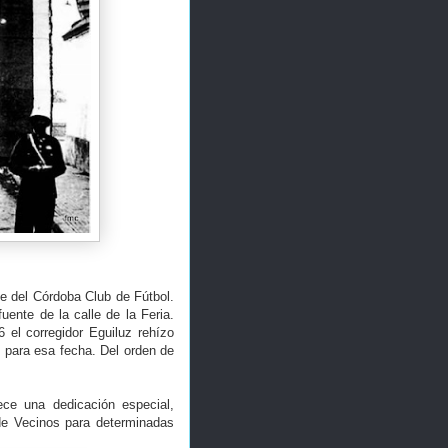
e del Córdoba Club de Fútbol.
ente de la calle de la Feria.
el corregidor Eguiluz rehízo
 para esa fecha. Del orden de
ce una dedicación especial,
 de Vecinos para determinadas