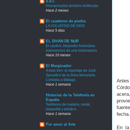
e.d.r.
Hornachuelos territorio fortificado
Hace 2 meses
El cuaderno de piedra
LA VOLUNTAD DE DIOS
Hace 5 días
EL DIVAN DE NUR
El cautivo. Alejandro Amenábar.
Impresiones de una historiadora
Hace 10 meses
El Marginador
A todo tren: el reportaje de José
Spreafico de la línea ferroviaria
Córdoba a Málaga
Antes
Hace 1 semana
Córdo
acera,
Historias de la Telefonía en
España
provi
Teléfonos de madera, metal,
fuent
baquelita y plástico…
fecha.
Hace 1 semana
Por amor al Arte
En la