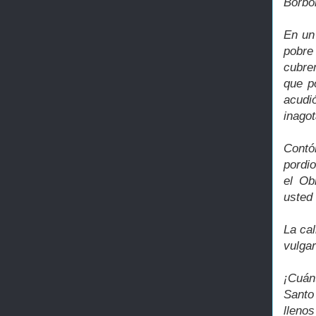
Borbó
En un
pobre
cubren
que p
acudi
inagot
Contó
pordi
el Ob
usted
La cal
vulga
¡Cuán
Santo
lleno