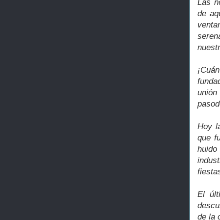
Las n
de aq
venta
seren
nuest
¡Cuán
funda
unión
pasod
Hoy l
que f
huido
indus
fiesta
El úl
descu
de la