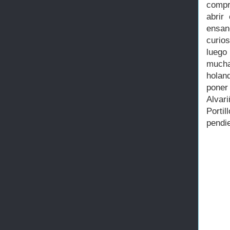
compr
abrir
ensan
curio
luego
mucha
holan
poner
Alvari
Porti
pendi