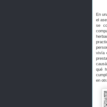
En una
el as
se co
compa
herba
practi
perso
vivía
prest
causá
qué h
cumpli
en otr