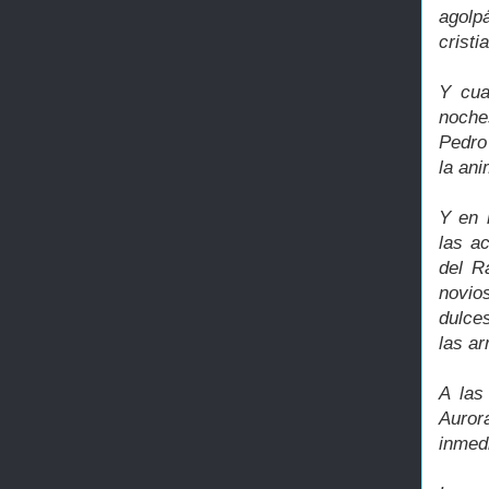
agolp
cristi
Y cua
noche
Pedro 
la an
Y en 
las a
del R
novio
dulces
las ar
A las
Auror
inmed