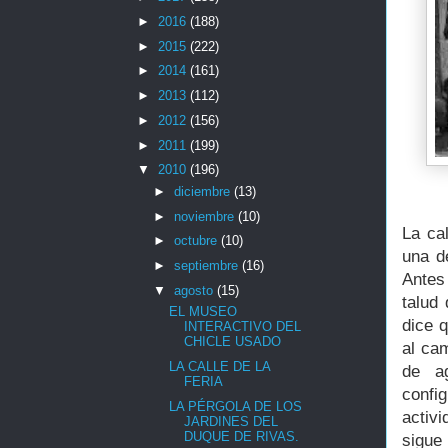
►
2016
(188)
►
2015
(222)
►
2014
(161)
►
2013
(112)
►
2012
(156)
►
2011
(199)
▼
2010
(196)
►
diciembre
(13)
►
noviembre
(10)
La ca
►
octubre
(10)
una d
►
septiembre
(16)
Antes
▼
agosto
(15)
talud
EL MUSEO
dice 
INTERACTIVO DEL
CHICLE USADO
al cam
LA CALLE DE LA
de a
FERIA
confi
LA PÉRGOLA DE LOS
activ
JARDINES DEL
DUQUE DE RIVAS.
sigue