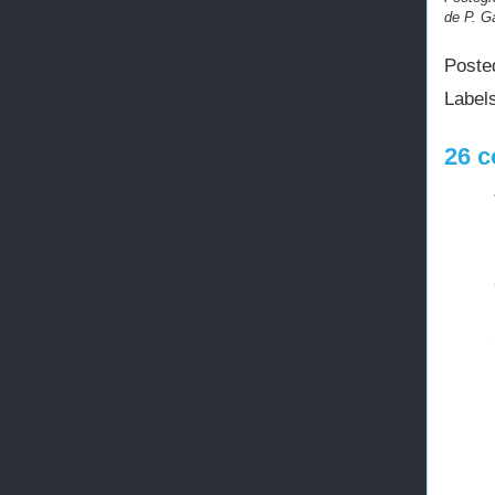
de P. G
Poste
Label
26 c