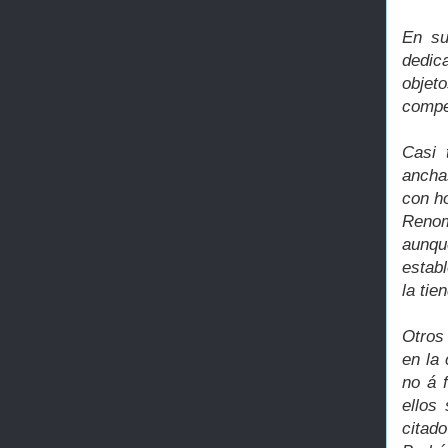
En su
dedic
objet
compe
Casi 
anchas
con ho
Renom
aunqu
establ
la tie
Otros
en la
no á 
ellos
citado