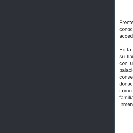
Frent
conoc
accede
En la
su lla
con u
palac
conser
donac
como 
famil
inmen