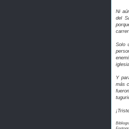
Ni aú
del S
porque
carrer
Solo 
perso
enemi
iglesi
Y par
más c
fuero
tuguri
¡Tris
Bibliog
Footogr