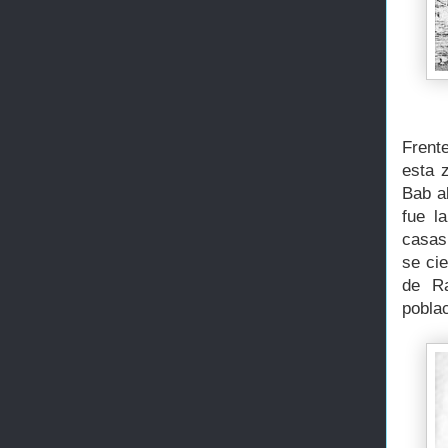
Frente
esta 
Bab a
fue l
casas 
se ci
de Ra
poblac