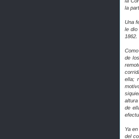
la Co
la par
Una fe
le di
1862.
Como 
de los
remot
corri
ella;
motiv
siqui
altur
de el
efectu
Ya en 
del c