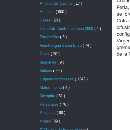
Cuand
Antonio del Castillo
( 17 )
Feria
Articulos
( 900 )
se cr
Calles
( 20 )
Cofra
difus
Expo Arte Contemporáneo 2009
( 4 )
confi
Fotografías
( 3 )
Virge
Fuente Agria Santa Elisa
( 74 )
gremi
de la 
Goval
( 20 )
Imágenes
( 9 )
Indices
( 20 )
Lugares cordobeses
( 1242 )
Mateo Inurria
( 4 )
Mezquita
( 51 )
Personajes
( 76 )
Provincia
( 68 )
Viajes
( 89 )
XV Bienal de Fotografía
( 5 )