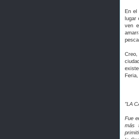
En el
lugar 
ven e
amarr
pesca
Creo,
ciuda
existe
Feria,
"LA C
Fue e
más t
primi