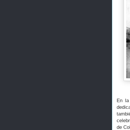
En la
dedic
tamb
celeb
de Col