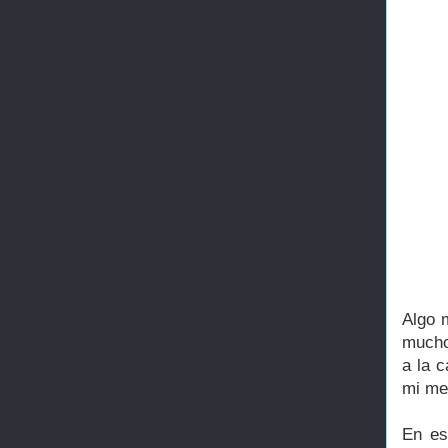
Algo 
mucho
a la 
mi me 
En es