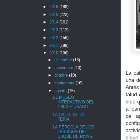
►
2016
(188)
►
2015
(222)
►
2014
(161)
►
2013
(112)
►
2012
(156)
►
2011
(199)
▼
2010
(196)
►
diciembre
(13)
►
noviembre
(10)
La ca
►
octubre
(10)
una d
►
septiembre
(16)
Antes
▼
agosto
(15)
talud
EL MUSEO
dice 
INTERACTIVO DEL
CHICLE USADO
al cam
LA CALLE DE LA
de a
FERIA
confi
LA PÉRGOLA DE LOS
activ
JARDINES DEL
DUQUE DE RIVAS.
sigue