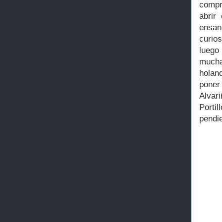
compr
abrir
ensan
curio
luego
mucha
holan
poner
Alvari
Porti
pendi