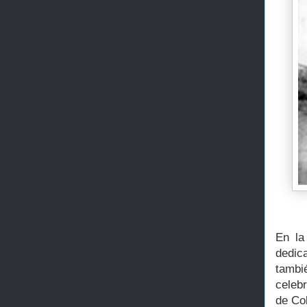
En la
dedic
tamb
celeb
de Col