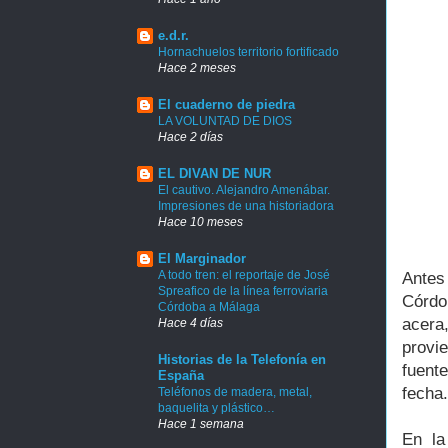
e.d.r.
Hornachuelos territorio fortificado
Hace 2 meses
El cuaderno de piedra
LA VOLUNTAD DE DIOS
Hace 2 días
EL DIVAN DE NUR
El cautivo. Alejandro Amenábar.
Impresiones de una historiadora
Hace 10 meses
El Marginador
A todo tren: el reportaje de José
Antes
Spreafico de la línea ferroviaria
Córdo
Córdoba a Málaga
acera,
Hace 4 días
provi
Historias de la Telefonía en
fuent
España
fecha.
Teléfonos de madera, metal,
baquelita y plástico…
Hace 1 semana
En la