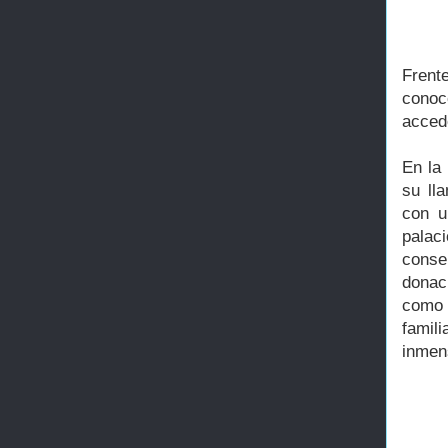
Frent
conoc
accede
En la
su lla
con u
palac
conser
donac
como 
famil
inmen