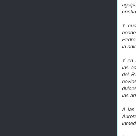
agolp
cristi
Y cua
noche
Pedro 
la an
Y en 
las a
del R
novio
dulces
las ar
A las
Auror
inmed