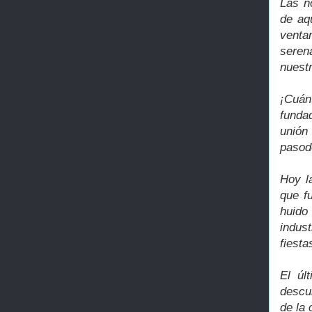
Las n
de aq
venta
seren
nuest
¡Cuán
funda
unión
pasod
Hoy l
que f
huido
indus
fiesta
El úl
descu
de la