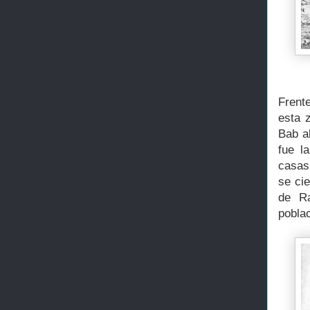
Frente
esta 
Bab a
fue l
casas 
se ci
de Ra
poblac