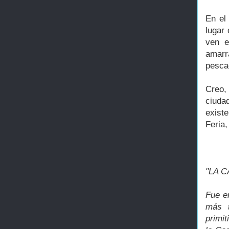
En el
lugar 
ven e
amarr
pesca
Creo,
ciuda
existe
Feria,
"LA C
Fue e
más t
primi