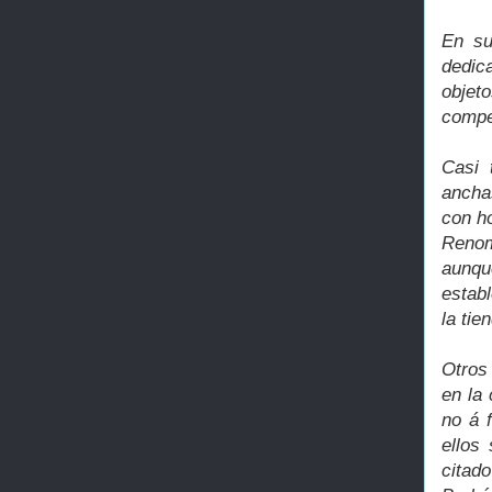
En su
dedic
objet
compe
Casi 
anchas
con ho
Renom
aunqu
establ
la tie
Otros
en la
no á 
ellos
citado