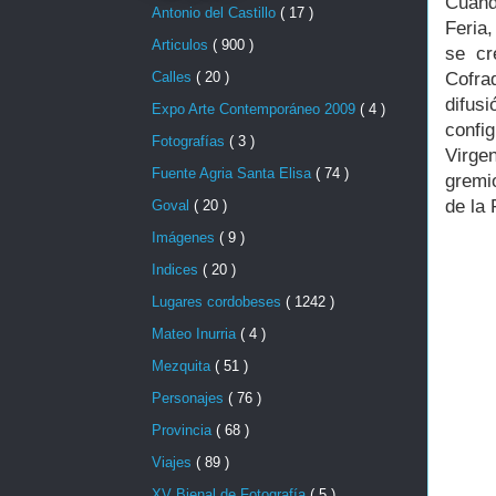
Cuand
Antonio del Castillo
( 17 )
Feria
Articulos
( 900 )
se cr
Calles
( 20 )
Cofra
difus
Expo Arte Contemporáneo 2009
( 4 )
confi
Fotografías
( 3 )
Virge
Fuente Agria Santa Elisa
( 74 )
gremi
de la 
Goval
( 20 )
Imágenes
( 9 )
Indices
( 20 )
Lugares cordobeses
( 1242 )
Mateo Inurria
( 4 )
Mezquita
( 51 )
Personajes
( 76 )
Provincia
( 68 )
Viajes
( 89 )
XV Bienal de Fotografía
( 5 )