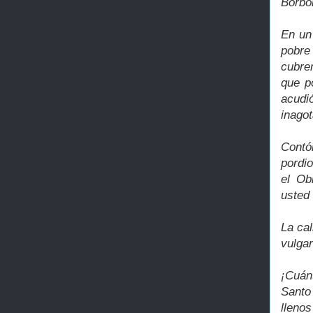
Borbó
En un
pobre
cubren
que p
acudi
inagot
Contó
pordi
el Ob
usted
La cal
vulga
¡Cuán
Santo
lleno