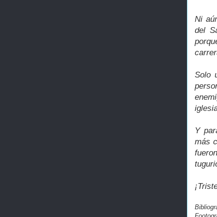
Ni aú
del S
porque
carrer
Solo 
perso
enemi
iglesi
Y par
más c
fuero
tuguri
¡Tris
Bibliog
Footogr