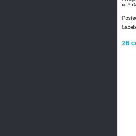
de P. G
Poste
Label
26 c