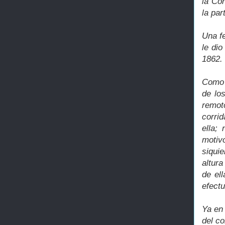
la Co
la par
Una fe
le di
1862.
Como 
de los
remot
corri
ella;
motiv
siqui
altur
de el
efectu
Ya en 
del c