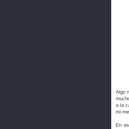
Algo 
mucho
a la 
mi me 
En es