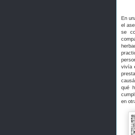
En una
el as
se co
compa
herba
practi
perso
vivía
prest
causá
qué h
cumpli
en otr