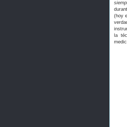
siemp
duran
(hoy 
verda
instr
la té
medic