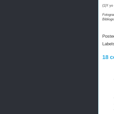
(1)Y yo 
Fotogra
Bibliogr
Poste
Label
18 c