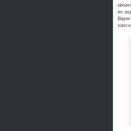
obser
es asp
Bayer
vascul