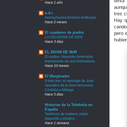
tenía
Hace 1 año
aunqu
e.d.r.
tres c
Hornachuelos territorio fortificado
Hay q
Hace 2 meses
cando
El cuaderno de piedra
pero 
LA VOLUNTAD DE DIOS
hubier
Hace 3 días
EL DIVAN DE NUR
El cautivo. Alejandro Amenábar.
Impresiones de una historiadora
Hace 10 meses
El Marginador
A todo tren: el reportaje de José
Spreafico de la línea ferroviaria
Córdoba a Málaga
Hace 5 días
Historias de la Telefonía en
España
Teléfonos de madera, metal,
baquelita y plástico…
Hace 1 semana