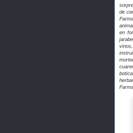
sorpr
de ci
Farma
anima
en fo
jarab
vinos
instr
morter
cuare
botic
herbar
Farma