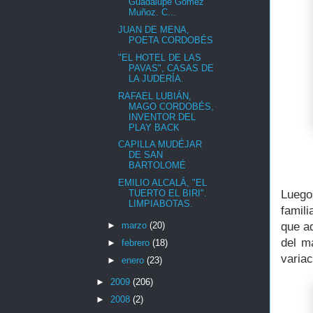
Guadalupe Gómez
Muñoz. C...
JUAN DE MENA,
POETA CORDOBÉS
"EL HOTEL DE LAS
PAVAS", CASAS DE
LA JUDERÍA.
RAFAEL LUBIÁN,
MAGO CORDOBÉS,
INVENTOR DEL
PLAY BACK
CAPILLA MUDÉJAR
DE SAN
BARTOLOMÉ
EMILIO ALCALÁ, "EL
TUERTO EL BIRI".
Luego
LIMPIABOTAS.
famil
►
marzo
(20)
que a
del m
►
febrero
(18)
variac
►
enero
(23)
►
2009
(206)
►
2008
(2)