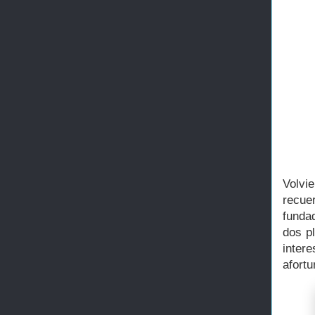
Volvi
recue
funda
dos p
inter
afortu