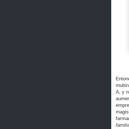
Enton
multi
A, y 
aumen
empre
magis
farma
famil