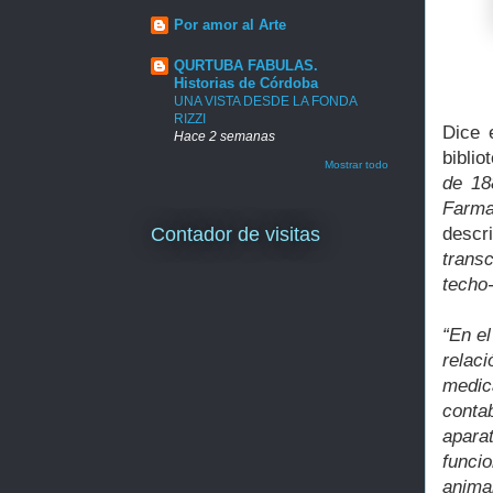
Por amor al Arte
QURTUBA FABULAS.
Historias de Córdoba
UNA VISTA DESDE LA FONDA
RIZZI
Dice e
Hace 2 semanas
biblio
Mostrar todo
de 18
Farma
descr
Contador de visitas
transc
techo
“En el
relac
medic
conta
apar
funci
anima