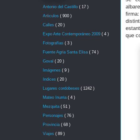
albar
Antonio del Castillo
( 17 )
firma:
Articulos
( 900 )
disti
Calles
( 20 )
estant
Expo Arte Contemporáneo 2009
( 4 )
que c
Fotografías
( 3 )
Fuente Agria Santa Elisa
( 74 )
Goval
( 20 )
Imágenes
( 9 )
Indices
( 20 )
Lugares cordobeses
( 1242 )
Mateo Inurria
( 4 )
Mezquita
( 51 )
Personajes
( 76 )
Provincia
( 68 )
Viajes
( 89 )