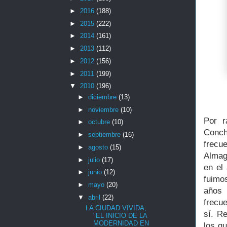
►
2016
(188)
►
2015
(222)
►
2014
(161)
►
2013
(112)
►
2012
(156)
►
2011
(199)
▼
2010
(196)
►
diciembre
(13)
►
noviembre
(10)
Por r
►
octubre
(10)
Conc
►
septiembre
(16)
frecu
►
agosto
(15)
Almag
►
julio
(17)
en el 
►
junio
(12)
fuimo
►
mayo
(20)
años 
▼
abril
(22)
frecue
LA CIUDAD VIVIDA;
sí. R
"EL INICIO DE LA
MODERNIDAD EN
los qu