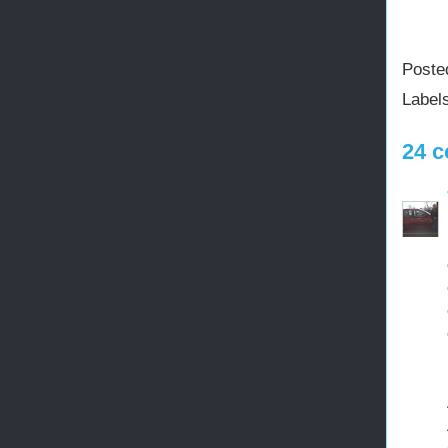
Poste
Label
24 c