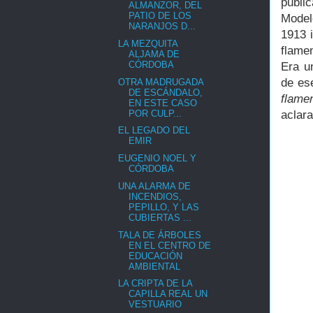
publi
ALMANZOR, DEL
PATIO DE LOS
Model
NARANJOS D...
1913 
LA MEZQUITA
flame
ALJAMA DE
CÓRDOBA
Era u
de es
OTRA MADRUGADA
DE ESCÁNDALO,
flame
EN ESTE CASO
POR CULP...
aclara
EL LEGADO DEL
EMIR
EUGENIO NOEL Y
CÓRDOBA
UNA ALARMA DE
INCENDIOS,
PEPILLO, Y LAS
CUBIERTAS ...
TALA DE ÁRBOLES
EN EL CENTRO DE
EDUCACIÓN
AMBIENTAL
LA CRIPTA DE LA
CAPILLA REAL UN
VESTUARIO