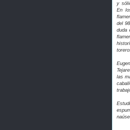
y sól
En lo
flame
del 9
duda 
flame
histor
torero
Eugen
Tejar
las m
caball
trabaj
Estudi
espum
naúsea