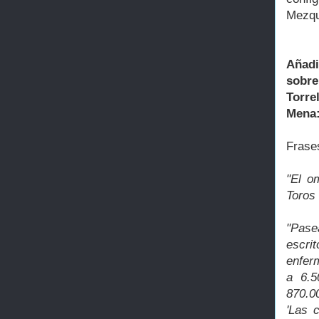
Mezqu
Añadi
sobr
Torre
Mena
Frase
"El o
Toros
"Pase
escrit
enfer
a 6.5
870.00
'Las 