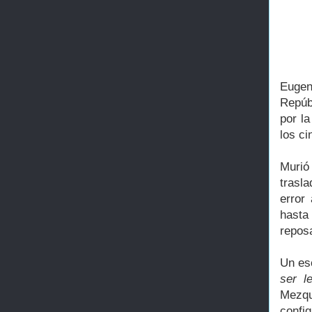
Eugen
Repúbl
por la
los ci
Murió
trasl
error
hasta
repos
Un es
ser le
Mezqu
confi