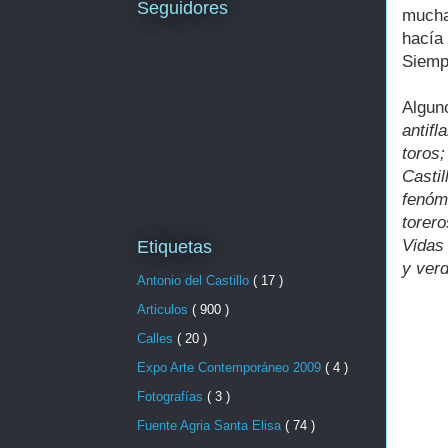
Seguidores
mucha
hacía
Siempr
Algu
antif
toros
Casti
fenóm
torer
Vidas 
Etiquetas
y ver
Antonio del Castillo
( 17 )
Articulos
( 900 )
Calles
( 20 )
Expo Arte Contemporáneo 2009
( 4 )
Fotografías
( 3 )
Fuente Agria Santa Elisa
( 74 )