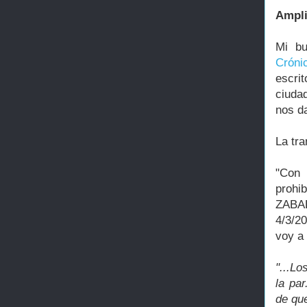
Ampli
Mi bu
Cróni
escri
ciuda
nos d
La tra
"Con 
prohib
ZABAL
4/3/2
voy a 
"...Lo
la pa
de qu