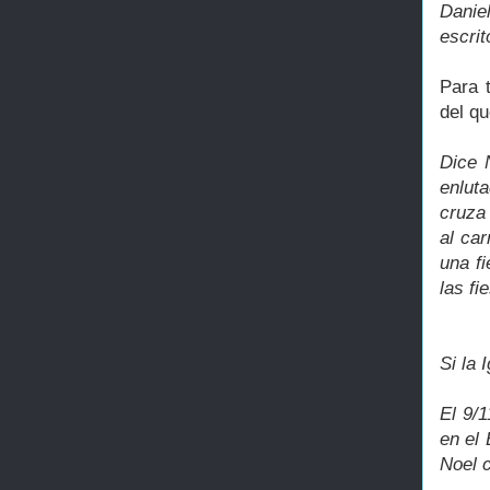
Danie
escri
Para 
del qu
Dice 
enluta
cruza 
al car
una fi
las fi
Si la 
El 9/
en el 
Noel 