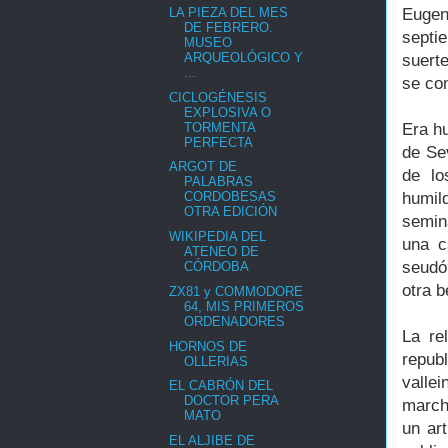
LA PIEZA DEL MES
Eugen
DE FEBRERO.
septi
MUSEO
ARQUEOLÓGICO Y
suert
...
se com
CICLOGÉNESIS
EXPLOSIVA O
TORMENTA
Era h
PERFECTA
de Sev
ARGOT DE
de lo
PALABRAS
humil
CORDOBESAS
OTRA EDICIÓN
semin
WIKIPEDIA DEL
una c
ATENEO DE
seudó
CÓRDOBA
otra 
ZX81 y COMMODORE
64, MIS PRIMEROS
ORDENADORES
La re
HORNOS DE
repub
OLLERIAS
valle
EL CABRÓN DEL
DOCTOR PERA
march
MATO
un art
EL ALJIBE DE