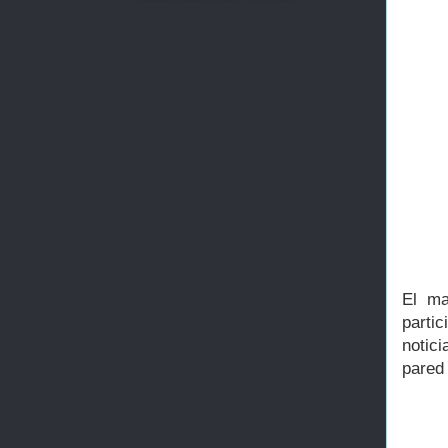
El ma
parti
notic
pared