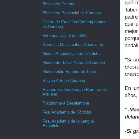
qué r
Biblioteca Central
Taber
Biblioteca Provincial de Córdoba
padre
Centro de Creación Contemporánea
que u
de Córdoba
mejor
Fototeca Digital del IGN
porqu
Gerencia Municipal de Urbanismo
andal
Museo Arqueológico de Córdoba
“Si d
Museo de Bellas Artes de Córdoba
presto
Museo Julio Romero de Torres
presto
Página Arte en Córdoba
En un
Paseos por Córdoba de Ramírez de
Arellano
años,
Plataforma A Desalambrar
“-Mae
Real Academia de Córdoba
delan
Real Academia de la Lengua
Española
-Si g