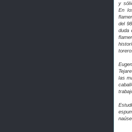
y sól
En lo
flame
del 9
duda 
flame
histor
torero
Eugen
Tejar
las m
caball
trabaj
Estudi
espum
naúsea