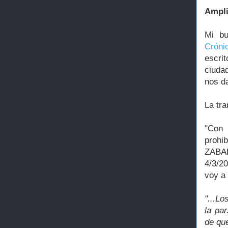
Ampli
Mi bu
Cróni
escri
ciuda
nos d
La tra
"Con 
prohib
ZABAL
4/3/2
voy a 
"...Lo
la pa
de qu