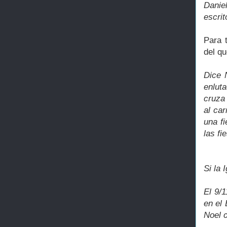
Danie
escri
Para 
del qu
Dice 
enluta
cruza 
al car
una fi
las fi
Si la 
El 9/
en el 
Noel 