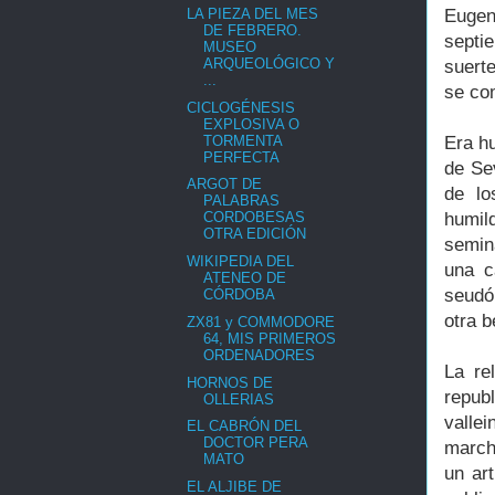
LA PIEZA DEL MES
Eugen
DE FEBRERO.
septi
MUSEO
ARQUEOLÓGICO Y
suert
...
se com
CICLOGÉNESIS
EXPLOSIVA O
TORMENTA
Era h
PERFECTA
de Sev
ARGOT DE
de lo
PALABRAS
humil
CORDOBESAS
OTRA EDICIÓN
semin
WIKIPEDIA DEL
una c
ATENEO DE
seudó
CÓRDOBA
otra 
ZX81 y COMMODORE
64, MIS PRIMEROS
ORDENADORES
La re
HORNOS DE
repub
OLLERIAS
valle
EL CABRÓN DEL
DOCTOR PERA
march
MATO
un art
EL ALJIBE DE