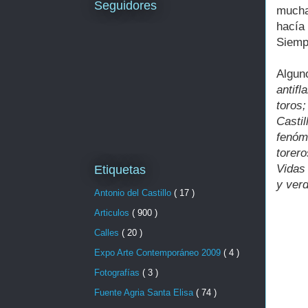
Seguidores
mucha
hacía
Siempr
Algu
antif
toros
Casti
fenóm
torer
Vidas 
Etiquetas
y ver
Antonio del Castillo
( 17 )
Articulos
( 900 )
Calles
( 20 )
Expo Arte Contemporáneo 2009
( 4 )
Fotografías
( 3 )
Fuente Agria Santa Elisa
( 74 )