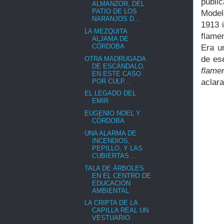
publi
ALMANZOR, DEL
PATIO DE LOS
Model
NARANJOS D...
1913 
LA MEZQUITA
flame
ALJAMA DE
CÓRDOBA
Era u
de es
OTRA MADRUGADA
DE ESCÁNDALO,
flame
EN ESTE CASO
POR CULP...
aclara
EL LEGADO DEL
EMIR
EUGENIO NOEL Y
CÓRDOBA
UNA ALARMA DE
INCENDIOS,
PEPILLO, Y LAS
CUBIERTAS ...
TALA DE ÁRBOLES
EN EL CENTRO DE
EDUCACIÓN
AMBIENTAL
LA CRIPTA DE LA
CAPILLA REAL UN
VESTUARIO