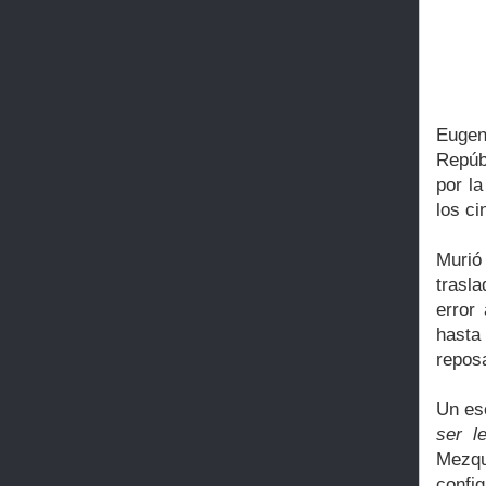
Eugen
Repúbl
por la
los ci
Murió
trasl
error
hasta
repos
Un es
ser le
Mezqu
confi