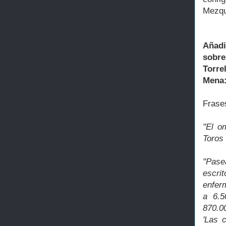
Mezqu
Añadi
sobr
Torre
Mena
Frase
"El o
Toros
"Pase
escrit
enfer
a 6.5
870.00
'Las 