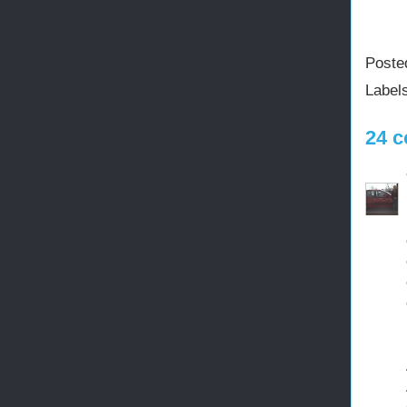
Poste
Label
24 c